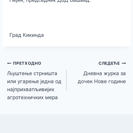
Пејин, председник ДВД Башаид.
Град Кикинда
Кретање
ПРЕТХОДНО
СЛЕДЕЋЕ
Љуштење стрништа
Дневна журка за
чланка
или угарење једна од
дочек Нове године
најприхватљивијих
агротехничких мера