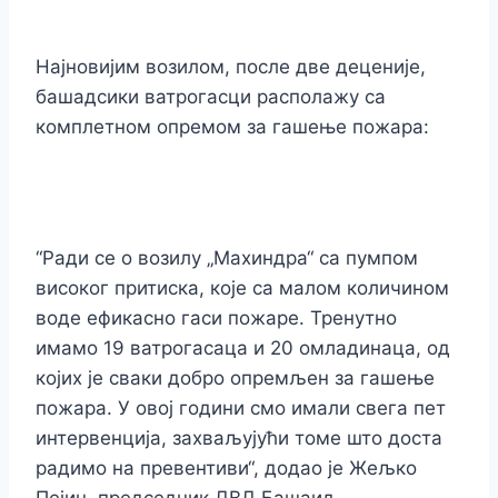
Најновијим возилом, после две деценије,
башадсики ватрогасци располажу са
комплетном опремом за гашење пожара:
“Ради се о возилу „Махиндра“ са пумпом
високог притиска, које са малом количином
воде ефикасно гаси пожаре. Тренутно
имамо 19 ватрогасаца и 20 омладинаца, од
којих је сваки добро опремљен за гашење
пожара. У овој години смо имали свега пет
интервенција, захваљујући томе што доста
радимо на превентиви“, додао је Жељко