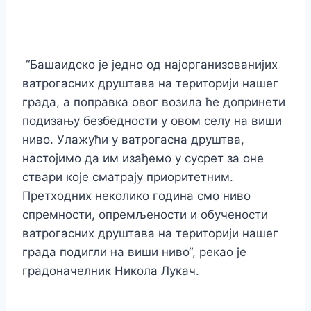
“Башаидско је једно од најорганизованијих
ватрогасних друштава на територији нашег
града, а поправка овог возила ће допринети
подизању безбедности у овом селу на виши
ниво. Улажући у ватрогасна друштва,
настојимо да им изађемо у сусрет за оне
ствари које сматрају приоритетним.
Претходних неколико година смо ниво
спремности, опремљености и обучености
ватрогасних друштава на територији нашег
града подигли на виши ниво“, рекао је
градоначелник Никола Лукач.