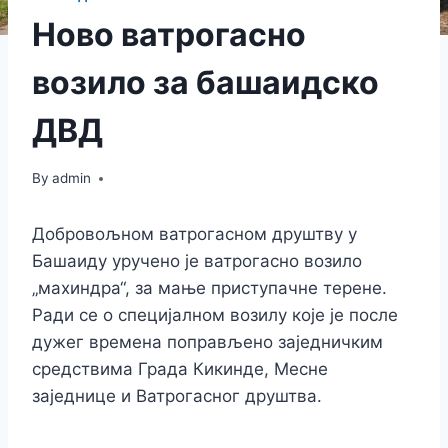
Ново ватрогасно
возило за башаидско
ДВД
By
admin
Добровољном ватрогасном друштву у
Башаиду уручено је ватрогасно возило
„махиндра“, за мање приступачне терене.
Ради се о специјалном возилу које је после
дужег времена поправљено заједничким
средствима Града Кикинде, Месне
заједнице и Ватрогасног друштва.