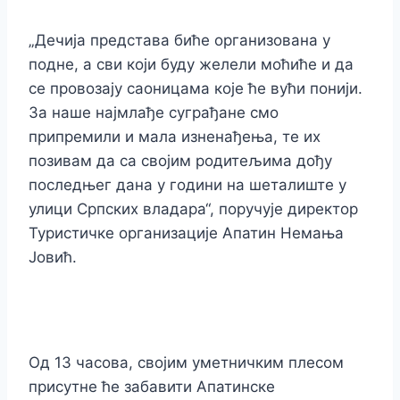
„Дечија представа биће организована у
подне, а сви који буду желели моћиће и да
се провозају саоницама које ће вући понији.
За наше најмлађе суграђане смо
припремили и мала изненађења, те их
позивам да са својим родитељима дођу
последњег дана у години на шеталиште у
улици Српских владара“, поручује директор
Туристичке организације Апатин Немања
Јовић.
Од 13 часова, својим уметничким плесом
присутне ће забавити Апатинске