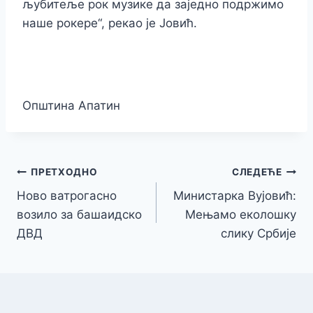
љубитеље рок музике да заједно подржимо
наше рокере“, рекао је Јовић.
Општина Апатин
Кретање
ПРЕТХОДНО
СЛЕДЕЋЕ
Ново ватрогасно
Министарка Вујовић:
чланка
возило за башаидско
Мењамо еколошку
ДВД
слику Србије