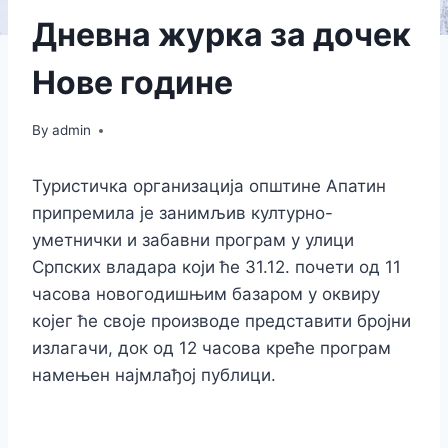
Дневна журка за дочек
Нове године
By
admin
Туристичка организација општине Апатин
припремила је занимљив културно-
уметнички и забавни програм у улици
Српских владара који ће 31.12. почети од 11
часова новогодишњим базаром у оквиру
којег ће своје производе представити бројни
излагачи, док од 12 часова креће програм
намењен најмлађој публици.