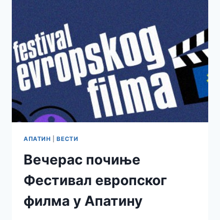
ДАЉЕМ
РАЗВОЈУ
МЛАДИХ
ФУДБАЛЕРА
АПАТИН
|
ВЕСТИ
Вечерас почиње
Фестивал европског
филма у Апатину