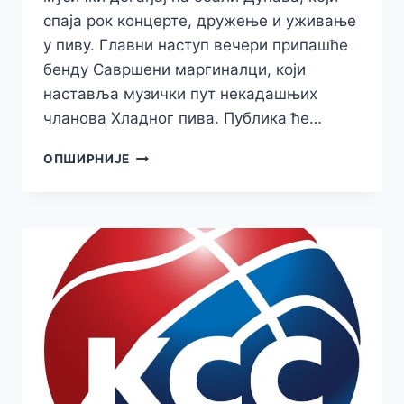
спаја рок концерте, дружење и уживање
у пиву. Главни наступ вечери припашће
бенду Савршени маргиналци, који
наставља музички пут некадашњих
чланова Хладног пива. Публика ће…
ДЕВЕТО
ОПШИРНИЈЕ
ИЗДАЊЕ
DEER
&
BEER
ФЕСТИВАЛА
1.
АВГУСТА
У
АПАТИНУ
УЗ
РОК,
ПИВО
И