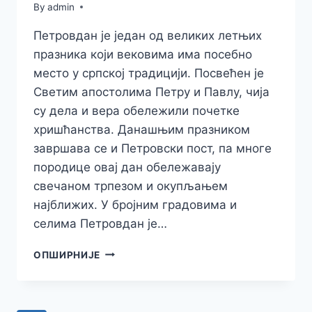
By
admin
Петровдан је један од великих летњих
празника који вековима има посебно
место у српској традицији. Посвећен је
Светим апостолима Петру и Павлу, чија
су дела и вера обележили почетке
хришћанства. Данашњим празником
завршава се и Петровски пост, па многе
породице овај дан обележавају
свечаном трпезом и окупљањем
најближих. У бројним градовима и
селима Петровдан је…
ПРАЗНИК
ОПШИРНИЈЕ
СВЕТИХ
АПОСТОЛА
ПЕТРА
И