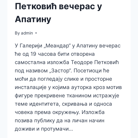
Петковић вечерас у
Апатину
By
admin
У Галерији „Меандар“ у Апатину вечерас
ће од 19 часова бити отворена
самостална изложба Теодоре Петковић
под називом „Застор“. Посетиоци ће
моћи да погледају слике и просторне
инсталације у којима ауторка кроз мотив
фигуре прекривене тканином истражује
теме идентитета, скривања и односа
човека према окружењу. Изложба
позива публику да на личан начин
доживи и протумачи…