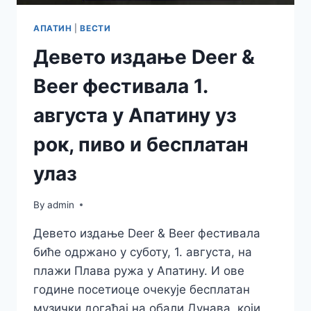
АПАТИН
|
ВЕСТИ
Девето издање Deer &
Beer фестивала 1.
августа у Апатину уз
рок, пиво и бесплатан
улаз
By
admin
Девето издање Deer & Beer фестивала
биће одржано у суботу, 1. августа, на
плажи Плава ружа у Апатину. И ове
године посетиоце очекује бесплатан
музички догађај на обали Дунава, који