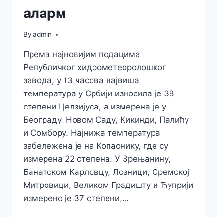
аларм
By
admin
Према најновијим подацима
Републичког хидрометеоролошког
завода, у 13 часова највиша
температура у Србији износила је 38
степени Целзијуса, а измерена је у
Београду, Новом Саду, Кикинди, Палићу
и Сомбору. Најнижа температура
забележена је на Копаонику, где су
измерена 22 степена. У Зрењанину,
Банатском Карловцу, Лозници, Сремској
Митровици, Великом Градишту и Ћуприји
измерено је 37 степени,…