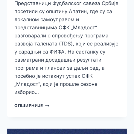
Представници Фудбалског савеза Србије
посетили су општину Апатин, где су са
локалном самоуправом и
представницима ОФК „Младост“
разговарали о спровођењу програма
развоја талената (TDS), који се реализује
у сарадњи са ФИФА. На састанку су
разматрани досадашњи резултати
програма и планови за даљи рад, а
посебно је истакнут успех ОФК
„Младост“, који је прошле сезоне
изборио…
ФСС
ОПШИРНИЈЕ
И
ОПШТИНА
АПАТИН
О