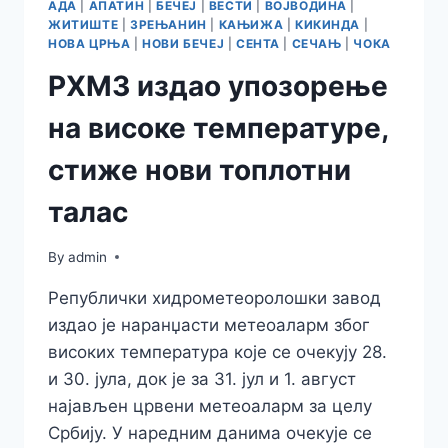
АДА
|
АПАТИН
|
БЕЧЕЈ
|
ВЕСТИ
|
ВОЈВОДИНА
|
ЖИТИШТЕ
|
ЗРЕЊАНИН
|
КАЊИЖА
|
КИКИНДА
|
НОВА ЦРЊА
|
НОВИ БЕЧЕЈ
|
СЕНТА
|
СЕЧАЊ
|
ЧОКА
РХМЗ издао упозорење
на високе температуре,
стиже нови топлотни
талас
By
admin
Републички хидрометеоролошки завод
издао је наранџасти метеоаларм због
високих температура које се очекују 28.
и 30. јула, док је за 31. јул и 1. август
најављен црвени метеоаларм за целу
Србију. У наредним данима очекује се