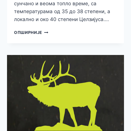
сунчано и веома топло време, са
температурама од 35 до 38 степени, а
локално и око 40 степени Целзијуса….
РХМЗ
ОПШИРНИЈЕ
ИЗДАО
УПОЗОРЕЊЕ
НА
ВИСОКЕ
ТЕМПЕРАТУРЕ,
СТИЖЕ
НОВИ
ТОПЛОТНИ
ТАЛАС