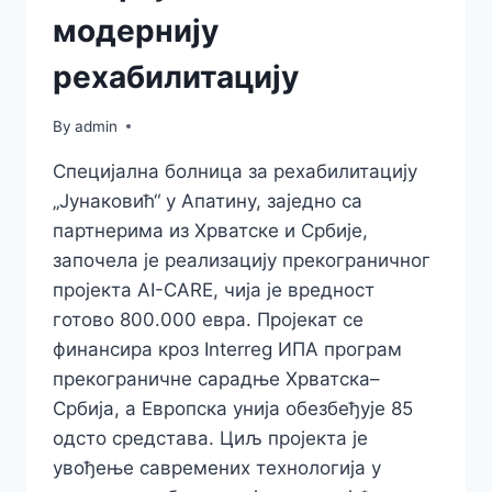
модернију
рехабилитацију
By
admin
Специјална болница за рехабилитацију
„Јунаковић“ у Апатину, заједно са
партнерима из Хрватске и Србије,
започела је реализацију прекограничног
пројекта AI-CARE, чија је вредност
готово 800.000 евра. Пројекат се
финансира кроз Interreg ИПА програм
прекограничне сарадње Хрватска–
Србија, а Европска унија обезбеђује 85
одсто средстава. Циљ пројекта је
увођење савремених технологија у