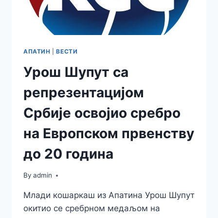
БЕСПЛАТАН
УЛАЗ
АПАТИН
|
ВЕСТИ
Урош Шупут са
репрезентацијом
Србије освојио сребро
на Европском првенству
до 20 година
By
admin
Млади кошаркаш из Апатина Урош Шупут
окитио се сребрном медаљом на