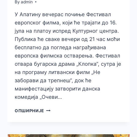
By
admin
У Апатину вечерас почиње Фестивал
европског филма, који ће трајати до 16.
јула на платоу испред Културног центра.
Публика ће сваке вечери од 21 час моћи
бесплатно да погледа награђивана
европска филмска остварења. Фестивал
отвара бугарска драма „Клопка“, сутра је
на програму литвански филм „Не
заборави да трепнеш“, док ће
манифестацију затворити данска
комедија „Очеви…
ВЕЧЕРАС
ОПШИРНИЈЕ
ПОЧИЊЕ
ФЕСТИВАЛ
ЕВРОПСКОГ
ФИЛМА