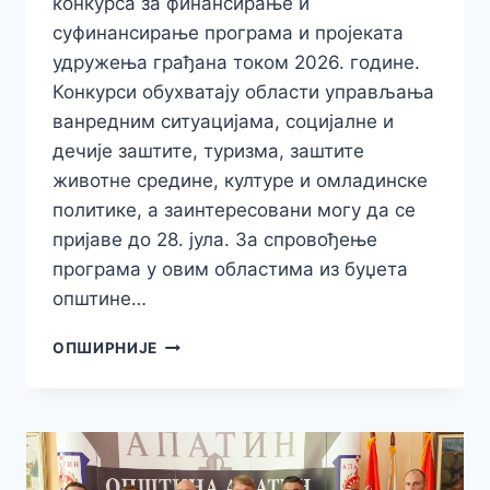
конкурса за финансирање и
суфинансирање програма и пројеката
удружења грађана током 2026. године.
Конкурси обухватају области управљања
ванредним ситуацијама, социјалне и
дечије заштите, туризма, заштите
животне средине, културе и омладинске
политике, а заинтересовани могу да се
пријаве до 28. јула. За спровођење
програма у овим областима из буџета
општине…
ОПШТИНА
ОПШИРНИЈЕ
АПАТИН
РАСПИСАЛА
ШЕСТ
ЈАВНИХ
КОНКУРСА,
ПРИЈАВЕ