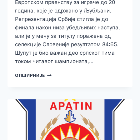
Европском првенству за играче до 20
година, које је одржано у Љубљани.
Репрезентација Србије стигла је до
финала након низа убедљивих наступа,
али је у мечу за титулу поражена од
селекције Словеније резултатом 84:65.
Шупут је био важан део српског тима
током читавог шампионата,…
УРОШ
ОПШИРНИЈЕ
ШУПУТ
СА
РЕПРЕЗЕНТАЦИЈОМ
СРБИЈЕ
ОСВОЈИО
СРЕБРО
НА
ЕВРОПСКОМ
ПРВЕНСТВУ
ДО