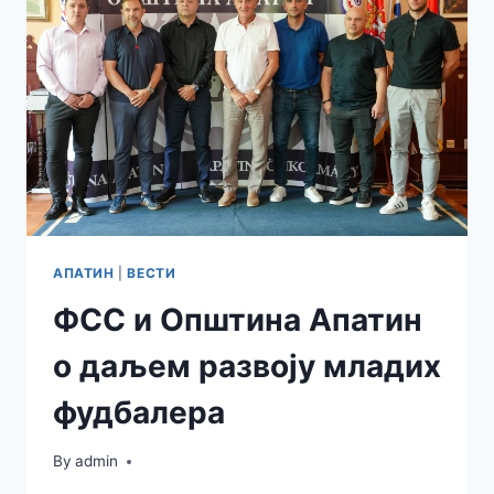
ДО
28.
ЈУЛА
АПАТИН
|
ВЕСТИ
ФСС и Општина Апатин
о даљем развоју младих
фудбалера
By
admin