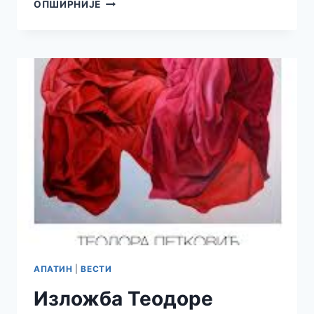
ТЕМПЕРАТУРЕ
ОПШИРНИЈЕ
ДО
38
СТЕПЕНИ
ШИРОМ
СРБИЈЕ,
НА
СНАЗИ
ЦРВЕНИ
МЕТЕО-
АЛАРМ
АПАТИН
|
ВЕСТИ
Изложба Теодоре