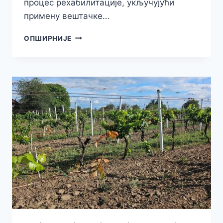
процес рехабилитације, укључујући
примену вештачке…
ЕУ
ОПШИРНИЈЕ
ПРОЈЕКАТ
ЗА
МОДЕРНИЈУ
РЕХАБИЛИТАЦИЈУ