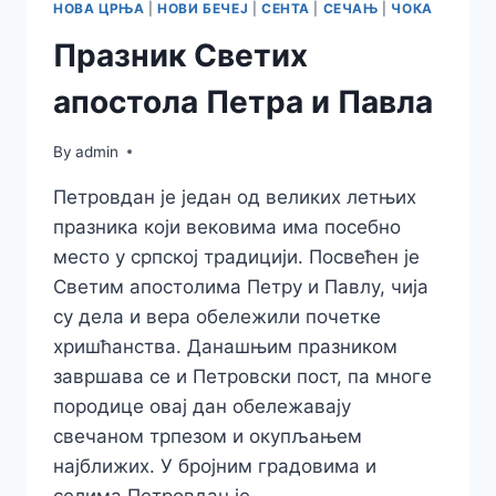
НОВА ЦРЊА
|
НОВИ БЕЧЕЈ
|
СЕНТА
|
СЕЧАЊ
|
ЧОКА
Празник Светих
апостола Петра и Павла
By
admin
Петровдан је један од великих летњих
празника који вековима има посебно
место у српској традицији. Посвећен је
Светим апостолима Петру и Павлу, чија
су дела и вера обележили почетке
хришћанства. Данашњим празником
завршава се и Петровски пост, па многе
породице овај дан обележавају
свечаном трпезом и окупљањем
најближих. У бројним градовима и
селима Петровдан је…