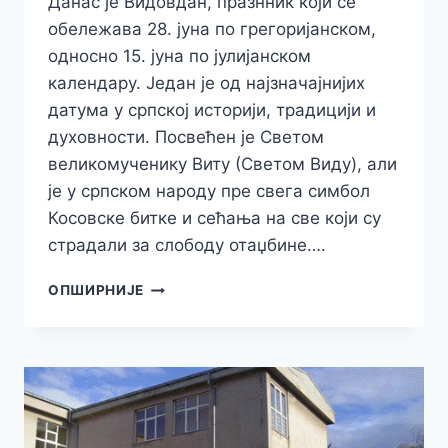
Данас је Видовдан, празнник који се
обележава 28. јуна по грегоријанском,
односно 15. јуна по јулијанском
календару. Један је од најзначајнијих
датума у српској историји, традицији и
духовности. Посвећен је Светом
великомученику Виту (Светом Виду), али
је у српском народу пре свега симбол
Косовске битке и сећања на све који су
страдали за слободу отаџбине….
ВИДОВДАН
ОПШИРНИЈЕ
–
ПРАЗНИК
ИСТОРИЈЕ,
ВЕРЕ
И
НАЦИОНАЛНОГ
СЕЋАЊА