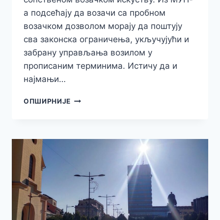
а подсећају да возачи са пробном
возачком дозволом морају да поштују
сва законска ограничења, укључујући и
забрану управљања возилом у
прописаним терминима. Истичу да и
најмањи…
МУП
ОПШИРНИЈЕ
УПУТИО
АПЕЛ
МЛАДИМ
ВОЗАЧИМА
ДА
ПОШТУЈУ
САОБРАЋАЈНЕ
ПРОПИСЕ