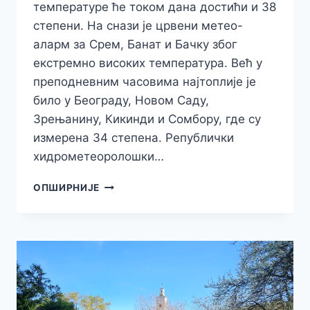
температуре ће током дана достићи и 38
степени. На снази је црвени метео-
аларм за Срем, Банат и Бачку због
екстремно високих температура. Већ у
преподневним часовима најтоплије је
било у Београду, Новом Саду,
Зрењанину, Кикинди и Сомбору, где су
измерена 34 степена. Републички
хидрометеоролошки…
ТОПЛОТНИ
ОПШИРНИЈЕ
ТАЛАС
СЕ
НАСТАВЉА,
ТЕМПЕРАТУРА
И
ДО
38
СТЕПЕНИ