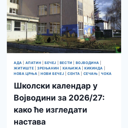
АДА
|
АПАТИН
|
БЕЧЕЈ
|
ВЕСТИ
|
ВОЈВОДИНА
|
ЖИТИШТЕ
|
ЗРЕЊАНИН
|
КАЊИЖА
|
КИКИНДА
|
НОВА ЦРЊА
|
НОВИ БЕЧЕЈ
|
СЕНТА
|
СЕЧАЊ
|
ЧОКА
Школски календар у
Војводини за 2026/27:
како ће изгледати
настава