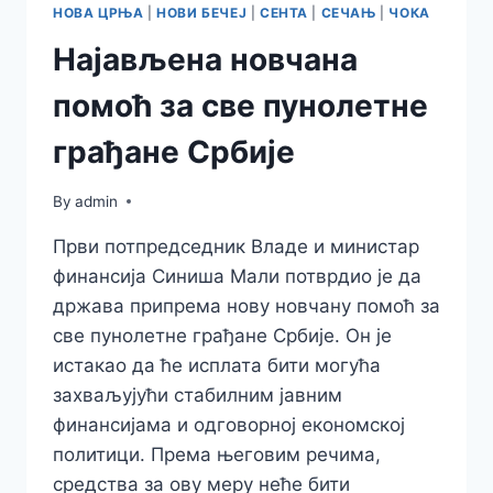
НОВА ЦРЊА
|
НОВИ БЕЧЕЈ
|
СЕНТА
|
СЕЧАЊ
|
ЧОКА
Најављена новчана
помоћ за све пунолетне
грађане Србије
By
admin
Први потпредседник Владе и министар
финансија Синиша Мали потврдио је да
држава припрема нову новчану помоћ за
све пунолетне грађане Србије. Он је
истакао да ће исплата бити могућа
захваљујући стабилним јавним
финансијама и одговорној економској
политици. Према његовим речима,
средства за ову меру неће бити