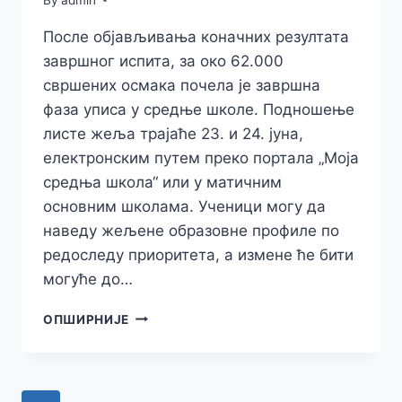
После објављивања коначних резултата
завршног испита, за око 62.000
свршених осмака почела је завршна
фаза уписа у средње школе. Подношење
листе жеља трајаће 23. и 24. јуна,
електронским путем преко портала „Моја
средња школа“ или у матичним
основним школама. Ученици могу да
наведу жељене образовне профиле по
редоследу приоритета, а измене ће бити
могуће до…
ПОЧЕО
ОПШИРНИЈЕ
УПИС
У
СРЕДЊЕ
ШКОЛЕ