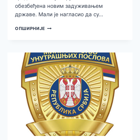
обезбеђена новим задуживањем
државе. Мали је нагласио да су…
НАЈАВЉЕНА
ОПШИРНИЈЕ
НОВЧАНА
ПОМОЋ
ЗА
СВЕ
ПУНОЛЕТНЕ
ГРАЂАНЕ
СРБИЈЕ