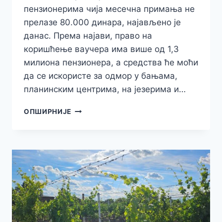
пензионерима чија месечна примања не
прелазе 80.000 динара, најављено је
данас. Према најави, право на
коришћење ваучера има више од 1,3
милиона пензионера, а средства ће моћи
да се искористе за одмор у бањама,
планинским центрима, на језерима и…
ЗА
ОПШИРНИЈЕ
ПЕНЗИОНЕРЕ
30.000
НОВИХ
ТУРИСТИЧКИХ
ВАУЧЕРА