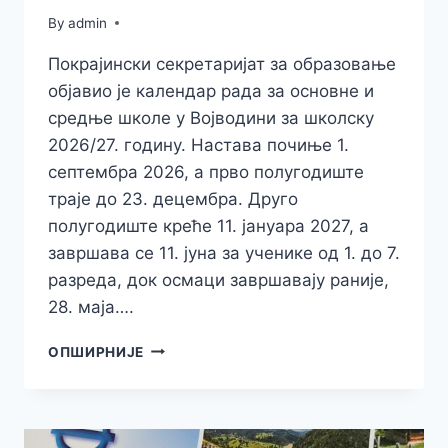
By
admin
Покрајински секретаријат за образовање
објавио је календар рада за основне и
средње школе у Војводини за школску
2026/27. годину. Настава почиње 1.
септембра 2026, а прво полугодиште
траје до 23. децембра. Друго
полугодиште креће 11. јануара 2027, а
завршава се 11. јуна за ученике од 1. до 7.
разреда, док осмаци завршавају раније,
28. маја….
ШКОЛСКИ
ОПШИРНИЈЕ
КАЛЕНДАР
У
ВОЈВОДИНИ
ЗА