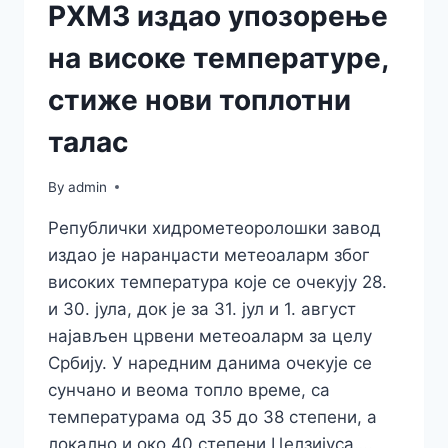
РХМЗ издао упозорење
на високе температуре,
стиже нови топлотни
талас
By
admin
Републички хидрометеоролошки завод
издао је наранџасти метеоаларм због
високих температура које се очекују 28.
и 30. јула, док је за 31. јул и 1. август
најављен црвени метеоаларм за целу
Србију. У наредним данима очекује се
сунчано и веома топло време, са
температурама од 35 до 38 степени, а
локално и око 40 степени Целзијуса….