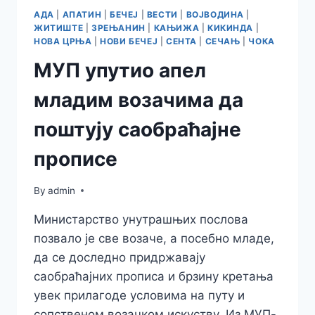
АДА
|
АПАТИН
|
БЕЧЕЈ
|
ВЕСТИ
|
ВОЈВОДИНА
|
ЖИТИШТЕ
|
ЗРЕЊАНИН
|
КАЊИЖА
|
КИКИНДА
|
НОВА ЦРЊА
|
НОВИ БЕЧЕЈ
|
СЕНТА
|
СЕЧАЊ
|
ЧОКА
МУП упутио апел
младим возачима да
поштују саобраћајне
прописе
By
admin
Министарство унутрашњих послова
позвало је све возаче, а посебно младе,
да се доследно придржавају
саобраћајних прописа и брзину кретања
увек прилагоде условима на путу и
сопственом возачком искуству. Из МУП-