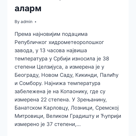
аларм
By
admin
Према најновијим подацима
Републичког хидрометеоролошког
завода, у 13 часова највиша
температура у Србији износила је 38
степени Целзијуса, а измерена је у
Београду, Новом Саду, Кикинди, Палићу
и Сомбору. Најнижа температура
забележена је на Копаонику, где су
измерена 22 степена. У Зрењанину,
Банатском Карловцу, Лозници, Сремској
Митровици, Великом Градишту и Ћуприји
измерено је 37 степени,…