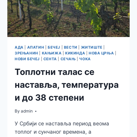
АДА
|
АПАТИН
|
БЕЧЕЈ
|
ВЕСТИ
|
ЖИТИШТЕ
|
ЗРЕЊАНИН
|
КАЊИЖА
|
КИКИНДА
|
НОВА ЦРЊА
|
НОВИ БЕЧЕЈ
|
СЕНТА
|
СЕЧАЊ
|
ЧОКА
Топлотни талас се
наставља, температура
и до 38 степени
By
admin
У Србији се наставља период веома
топлог и сунчаног времена, а