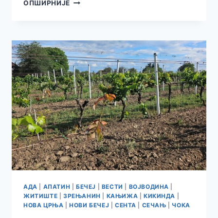
ТЕМПЕРАТУРЕ
ОПШИРНИЈЕ
ДО
38
СТЕПЕНИ
ШИРОМ
СРБИЈЕ,
НА
СНАЗИ
ЦРВЕНИ
МЕТЕО-
АЛАРМ
АДА
|
АПАТИН
|
БЕЧЕЈ
|
ВЕСТИ
|
ВОЈВОДИНА
|
ЖИТИШТЕ
|
ЗРЕЊАНИН
|
КАЊИЖА
|
КИКИНДА
|
НОВА ЦРЊА
|
НОВИ БЕЧЕЈ
|
СЕНТА
|
СЕЧАЊ
|
ЧОКА