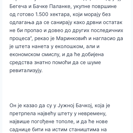
Бегеча и Бачке Паланке, укупне површине
од готово 1.500 хектара, који морају без
одлагања да се санирају како дрвни остатак
не би пропао и довео до других последичних
процеса“, рекао је Маринковић и нагласио да
је штета нанета у еколошком, али и
економском смислу, и да ће добијена
средства знатно помоћи да се шуме
ревитализују.
Он је казао да су у Јужној Бачкој, која је
претрпела највећу штету у невремену,
највише погођене тополе, и да ће нове
саднице бити на истим стаништима на