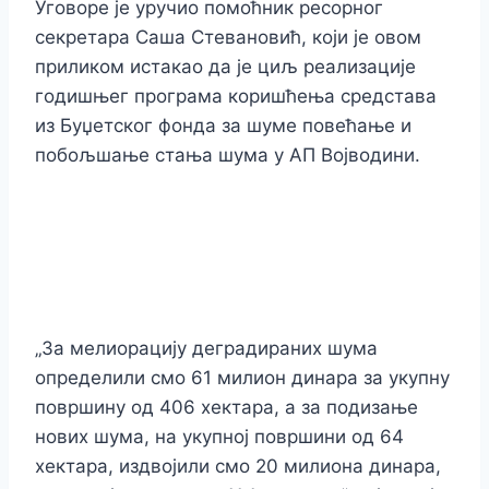
Уговоре је уручио помоћник ресорног
секретара Саша Стевановић, који је овом
приликом истакао да је циљ реализације
годишњег програма коришћења средстава
из Буџетског фонда за шуме повећање и
побољшање стања шума у АП Војводини.
„За мелиорацију деградираних шума
определили смо 61 милион динара за укупну
површину од 406 хектара, а за подизање
нових шума, на укупној површини од 64
хектара, издвојили смо 20 милиона динара,