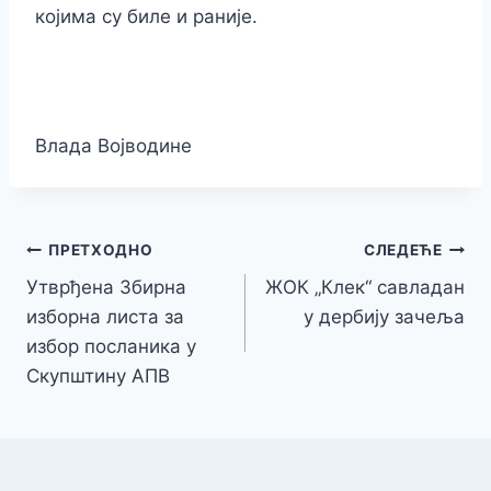
којима су биле и раније.
Влада Војводине
Кретање
ПРЕТХОДНО
СЛЕДЕЋЕ
Утврђена Збирна
ЖОК „Клек“ савладан
чланка
изборна листа за
у дербију зачеља
избор посланика у
Скупштину АПВ