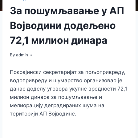
За пошумљавање у АП
Војводини додељено
72,1 милион динара
By
admin
Покрајински секретаријат за пољопривреду,
водопривреду и шумарство организовао је
данас доделу уговора укупне вредности 72,1
милион динара за пошумљавање и
мелиорацију деградираних шума на
територији АП Војводине.