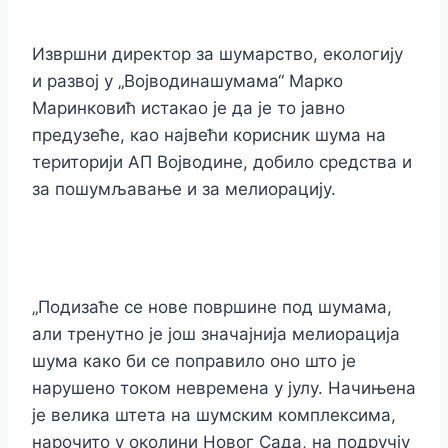
Извршни директор за шумарство, екологију
и развој у „Војводинашумама“ Марко
Маринковић истакао је да је то јавно
предузеће, као највећи корисник шума на
територији АП Војводине, добило средства и
за пошумљавање и за мелиорацију.
„Подизаће се нове површине под шумама,
али тренутно је још значајнија мелиорација
шума како би се поправило оно што је
нарушено током невремена у јулу. Начињена
је велика штета на шумским комплексима,
нарочито у околини Новог Сада, на подручју