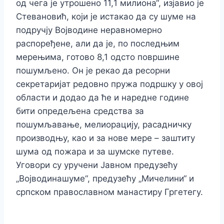
од чега је утрошено 11,
1
милиона“, изјавио је
Стевановић, који је истакао да су шуме на
подручју Војводине неравномерно
распоређене, али да је, по последњим
мерењима, готово 8,1 одсто површине
пошумљено.
Он је рекао да ресорни
секретаријат редовно пружа подршку у овој
области и додао да ће и наредне године
бити опредељена средства за
пошумљавање, мелиорацију, расадничку
производњу, као и за нове мере – заштиту
шума од пожара и за шумске путеве.
Уговори су уручени Јавном предузећу
„Војводинашуме“, предузећу „Мичелини“ и
српском православном манастиру Гргетегу.