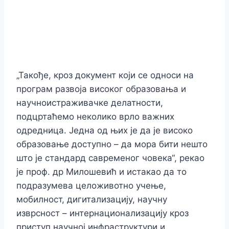
„Такође, кроз документ који се односи на
програм развоја високог образовања и
научноистраживачке делатности,
подцртаћемо неколико врло важних
одредница. Једна од њих је да је високо
образовање доступно – да мора бити нешто
што је стандард савременог човека“, рекао
је проф. др Милошевић и истакао да то
подразумева целоживотно учење,
мобилност, дигитализацију, научну
изврсност – интернационализацију кроз
приступ научној инфраструктури и