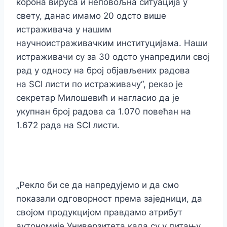
корона вируса и неповољна ситуација у
свету, данас имамо 20 одсто више
истраживача у нашим
научноистраживачким институцијама. Наши
истраживачи су за 30 одсто унапредили свој
рад у односу на број објављених радова
на
SCI
листи по истраживачу“, рекао је
секретар Милошевић и нагласио да је
укупнан број радова са 1.070 повећан на
1.672 рада на
SCI
листи.
„Рекло би се да напредујемо и да смо
показали одговорност према заједници, да
својом продукцијом правдамо атрибут
аутономије Универзитета када су у питању