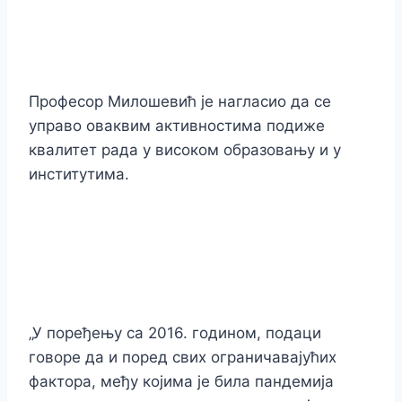
Професор Милошевић је нагласио да се
управо оваквим активностима подиже
квалитет рада у високом образовању и у
институтима.
„У поређењу са 2016. годином, подаци
говоре да и поред свих ограничавајућих
фактора, међу којима
je била
пандемија