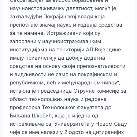
Секретаријат за високо образовање и
научноистраживачку делатност, могућ је
захваљујући Покрајинској влади која
препознаје значај науке и издваја средства
за те намене. Истраживачи који су
запослени у научноистраживачким
институцијама на територији АП Војводине
имају привилегију да добију додатна
средства на основу своје препознатљивости
и видљивости не само на покрајинском и
републичком, већ и међународном нивоу“,
истакла је председница Стручне комисије за
област технолошких наука и редовна
професорка Технолошког факултета др
Биљана Шкрбић, која је и једна од
истраживача са Универзитета у Новом Саду
чије се име налази у 2 одсто најцитиранијих