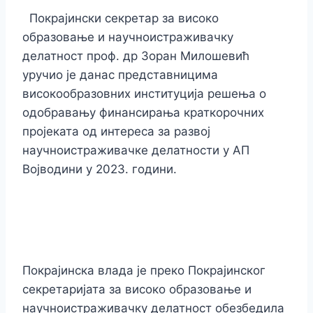
Покрајински секретар за високо
образовање и научноистраживачку
делатност проф. др Зоран Милошевић
уручио је данас представницима
високообразовних институција решења о
одобравању финансирања
краткорочних
пројеката од интереса за развој
научноистраживачке делатности у АП
Војводини у 2023. години
.
Покрајинска влада је преко Покрајинског
секретаријата за високо образовање и
научноистраживачку делатност обезбедила