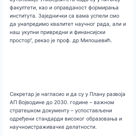
факултети, као и оправданост формирања
института. Заједнички са вама успели смо
да унапредимо квалитет научног рада, али и
наш укупни привредни и финансијски
простор“, рекао је проф. др Милошевић.
Секретар је нагласио и да су у Плану развоја
АП Војводине до 2030. године – важном
стратешком документу – успостављени
одређени стандарди високог образовања и
научноистраживачке делатности.