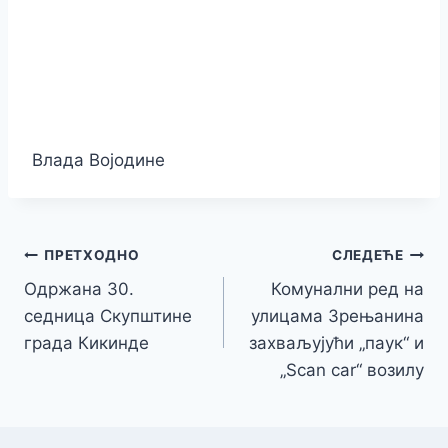
Влада Војодине
Кретање
ПРЕТХОДНО
СЛЕДЕЋЕ
Одржана 30.
Комунални ред на
чланка
седница Скупштине
улицама Зрењанина
града Кикинде
захваљујући „паук“ и
„Scan car“ возилу