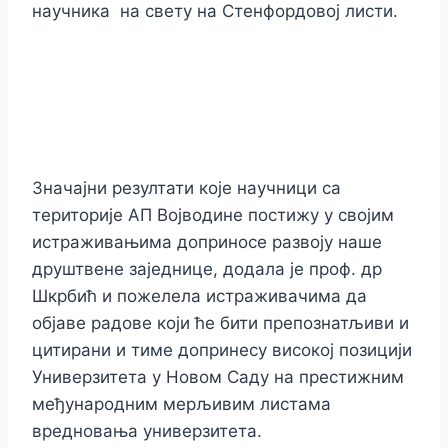
научника на свету на Стенфордовој листи.
Значајни резултати које научници са
територије АП Војводине постижу у својим
истраживањима доприносе развоју наше
друштвене заједнице, додала је проф. др
Шкрбић и пожелела истраживачима да
објаве радове који ће бити препознатљиви и
цитирани и тиме допринесу високој позицији
Универзитета у Новом Саду на престижним
међународним мерљивим листама
вредновања универзитета.