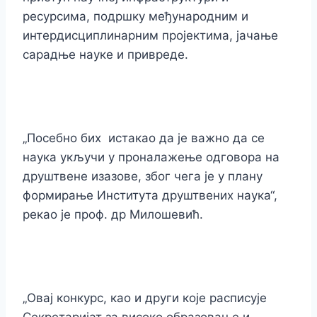
ресурсима, подршку међународним и
интердисциплинарним пројектима, јачање
сарадње науке и привреде.
„Посебно бих истакао да је важно да се
наука укључи у проналажење одговора на
друштвене изазове, због чега је у плану
формирање Института друштвених наука“,
рекао је проф. др Милошевић.
„Овај конкурс, као и други које расписује