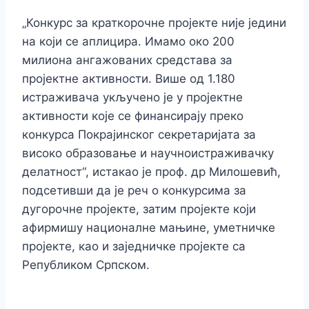
„Конкурс за краткорочне пројекте није једини
на који се аплицира. Имамо око 200
милиона ангажованих средстава за
пројектне активности. Више од 1.180
истраживача укључено је у пројектне
активности које се финансирају преко
конкурса Покрајинског секретаријата за
високо образовање и научноистраживачку
делатност“, истакао је проф. др Милошевић,
подсетивши да је реч о конкурсима за
дугорочне пројекте, затим пројекте који
афирмишу националне мањине, уметничке
пројекте, као и заједничке пројекте са
Републиком Српском.