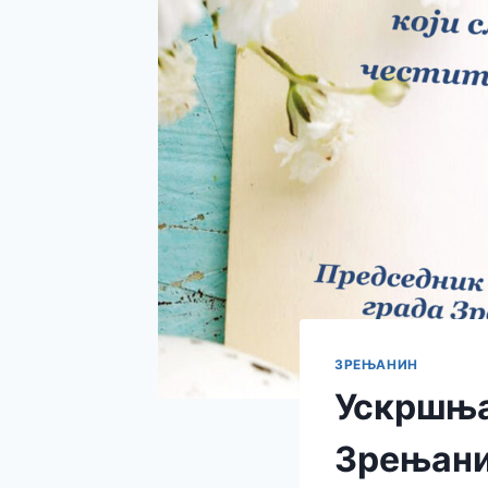
ЗРЕЊАНИН
Ускршња
Зрењан