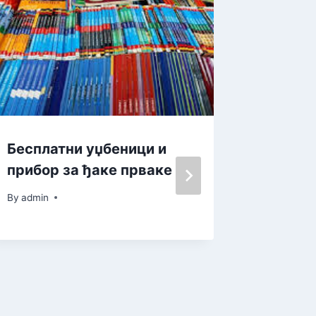
Бесплатни уџбеници и
Распис
прибор за ђаке прваке
суфин
енерге
By
admin
породи
станов
града 
2023. 
опреде