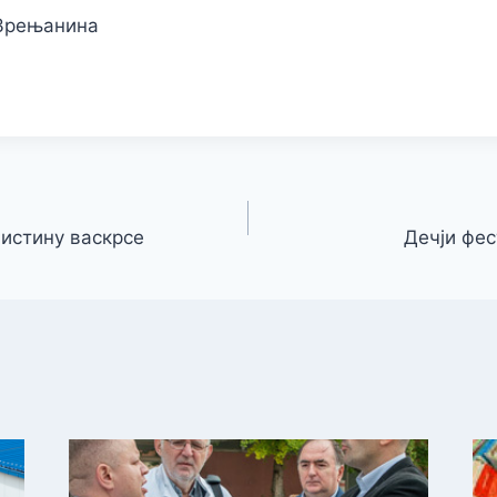
Зрењанина
аистину васкрсе
Дечји фес