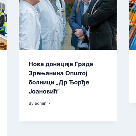
Нова донација Града
Зрењанина Општој
болници „Др Ђорђе
Јоановић“
By
admin