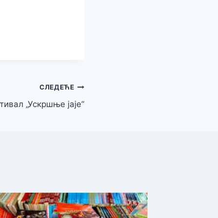
СЛЕДЕЋЕ
тивал „Ускршње јаје“