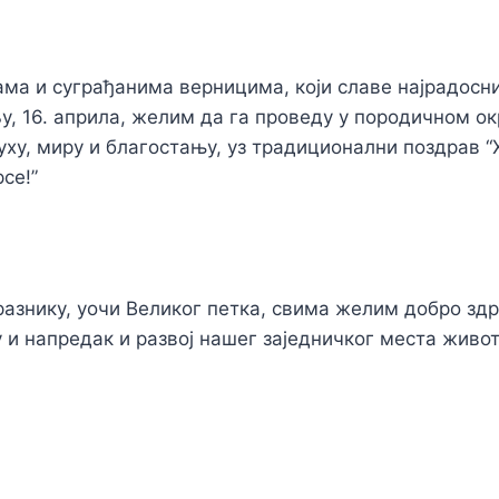
ма и суграђанима верницима, који славе најрадосн
у, 16. априла, желим да га проведу у породичном о
ху, миру и благостању, уз традиционални поздрав “
се!”
разнику, уочи Великог петка, свима желим добро зд
 и напредак и развој нашег заједничког места живот