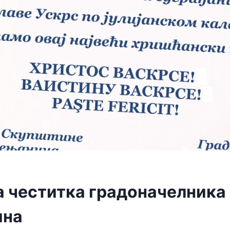
 честитка градоначелника
ина