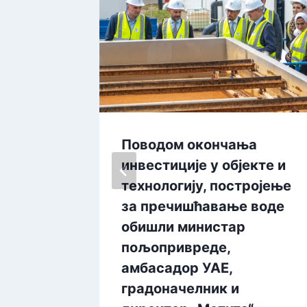
соларну
Поводом окончања
лиотеку
инвестиције у објекте и
 „Никло
технологију, постројење
за пречишћавање воде
обишли министар
пољопривреде,
амбасадор УАЕ,
градоначелник и