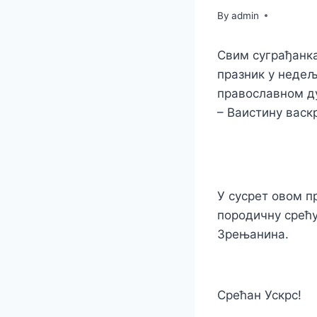
By
admin
Свим суграђанка
празник у недељ
православном ду
– Ваистину васкр
У сусрет овом п
породичну срећу
Зрењанина.
Срећан Ускрс!