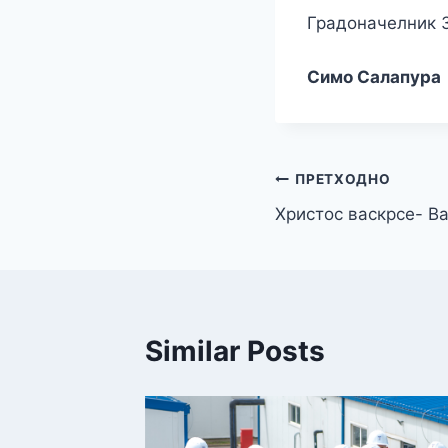
Градоначелник 
Симо Салапура
Кретање
ПРЕТХОДНО
Христос васкрсе- В
чланка
Similar Posts