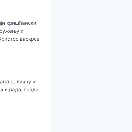
ији хришћански
кружењу и
Христос васкрсе
равље, личну и
а и рада, града