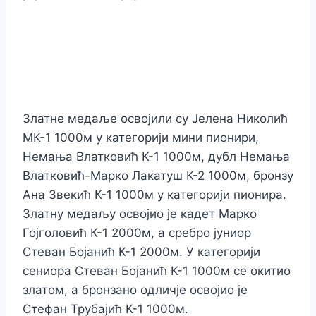
Златне медаље освојили су Јелена Николић
МК-1 1000м у категорији мини пионири,
Немања Влатковић К-1 1000м, дубл Немања
Влатковић-Марко Лакатуш К-2 1000м, бронзу
Ана Звекић К-1 1000м у категорији пионира.
Златну медаљу освојио је кадет Марко
Гојголовић К-1 2000м, а сребро јуниор
Стеван Бојанић К-1 2000м. У категорији
сениора Стеван Бојанић К-1 1000м се окитио
златом, а бронзано одличје освојио је
Стефан Трубајић К-1 1000м.