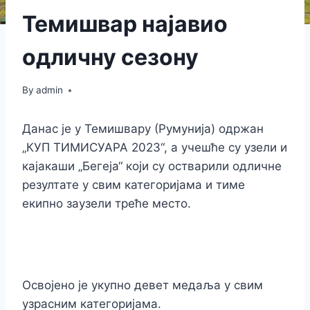
Темишвар најавио
одличну сезону
By
admin
Данас је у Темишвару (Румунија) одржан
„КУП ТИМИСУАРА 2023“, а учешће су узели и
кајакаши „Бегеја“ који су остварили одличне
резултате у свим категоријама и тиме
екипно заузели треће место.
Освојено је укупно девет медаља у свим
узрасним категоријама.