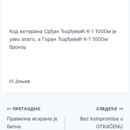
Код ветерана Срђан Ђорђевић К-1 1000м је
узео злато, а Горан Ђорђевић К-1 1000м
бронзу.
Н.Јоњев
Кретање
ПРЕТХОДНО
СЛЕДЕЋЕ
Правилна исхрана је
Bez kompromisa u
чланка
битна
OTKAČENU