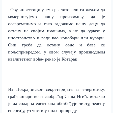
–
Ову инвестицију смо реализовали са жељом да
модернизујемо нашу производњу, да је
осавременимо и тако задржимо нашу децу да
остану на својим имањима, а не да одлазе у
иностранство и раде као конобари или кувари.
Они треба да остану овде и баве се
пољопривредом, у овом случају производњом
квалитетног воћа- рекао је
Котарац.
Из Покрајинског секретаријата за енергетику,
грађевинарство и саобраћај Саша Игић, истакао
је да соларна електрана обезбеђује чисту, зелену
енергију, уз чистију пољопривреду.