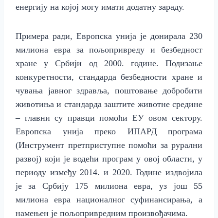
енергију на којој
могу имати додатну зараду.
Примера ради,
Европска унија је донирала 230
милиона евра за пољопривреду и безбедност
хране у Србији од 2000. године. Подизање
конкуретности, стандарда безбедности хране и
чувања јавног здравља, поштовање добробити
животиња и стандарда заштите животне средине
– главни су правци помоћи ЕУ овом сектору.
Европска унија преко
ИПАРД
програма
(Инструмент претприступне помоћи за рурални
развој)
који
је водећи програм у овој области, у
периоду између 2014. и 2020. Године
издвојила
је за Србију 175 милиона евра,
уз још 55
милиона евра националног суфинансирања, а
намењен је пољопривредним произвођачима.