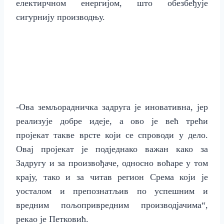
електирчном енергијом, што обезбеђује
сигурнију производњу.
-Ова земљорадничка задруга је иновативна, јер
реализује добре идеје, а ово је већ трећи
пројекат такве врсте који се спроводи у дело.
Овај пројекат је подједнако важан како за
Задругу и за произвођаче, односно воћаре у том
крају, тако и за читав регион Срема који је
уосталом и препознатљив по успешним и
вредним пољопривредним производјачима“,
рекао је Петковић.