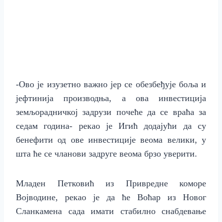
-Ово је изузетно важно јер се обезбеђује боља и
јефтинија производња, а ова инвестиција
земљорадничкој задрузи почеће да се враћа за
седам година- рекао је Игић додајући да су
бенефити од ове инвестиције веома велики, у
шта ће се чланови задруге веома брзо уверити.
Младен Петковић из Привредне коморе
Војводине, рекао је да ће Воћар из Новог
С
ланкамена сада имати стабилно снабдевање