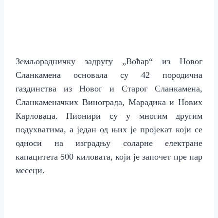
Земљорадничку задругу „Воћар“ из Новог
Сланкамена основала су
42 породична
газдинства из Новог и Старог Сланкамена,
Сланкаменачких Винограда, Марадика и Нових
Карловаца.
П
ионир
и су
у многим другим
подухватима, а један од њих је пројекат који се
односи на изградњу соларне електране
капацитета 500 киловата, који је започет пре пар
месеци.