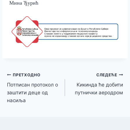
Мина Ђурић
Кретање
ПРЕТХОДНО
СЛЕДЕЋЕ
Потписан протокол о
Kикинда ће добити
чланка
заштити деце од
путнички аеродром
насиља