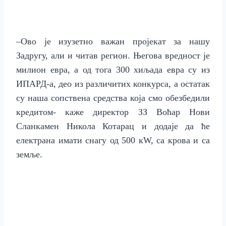
–
Ово је изузетно важан пројекат за нашу
Задругу, али и читав регион. Његова вредност је
милион евра, а од тога 300 хиљада евра су из
ИПАРД-а, део из различитих конкурса, а остатак
су наша сопствена средства која смо обезбедили
кредитом- каже директор ЗЗ Воћар Нови
Сланкамен Никола Котарац и додаје да ће
електрана имати снагу од 500 кW, са крова и са
земље.