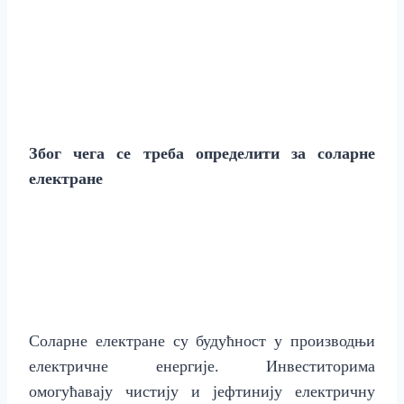
Због чега се треба определити за соларне
електране
Соларне електране су будућност у производњи
електричне енергије.
Инвеститорима
омогућавају чистију и јефтинију електричну