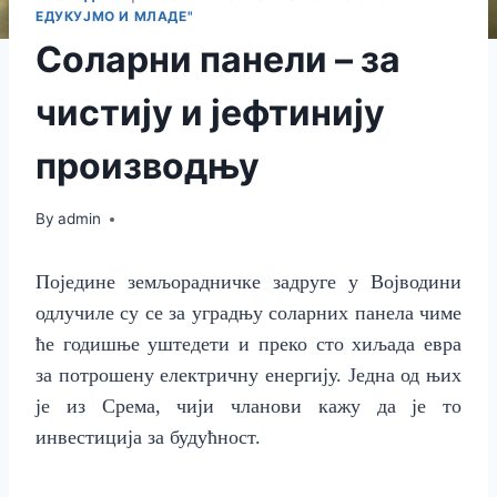
ЕДУКУЈМО И МЛАДЕ"
Соларни панели – за
чистију и јефтинију
производњу
By
admin
П
о
једине
земљорадничке задруге у
Вој
в
одини
о
длучиле су се за уградњу
соларних панела чиме
ће годишње уштедети и преко сто хиљада евра
за потрошену електричну енергију.
Једна од њих
је из Срема, чији чланови кажу да је то
инвестиција за будућност.