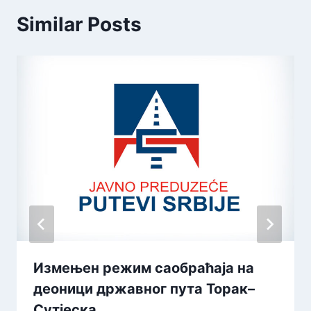
Similar Posts
Измењен режим саобраћаја на
деоници државног пута Торак–
Сутјеска