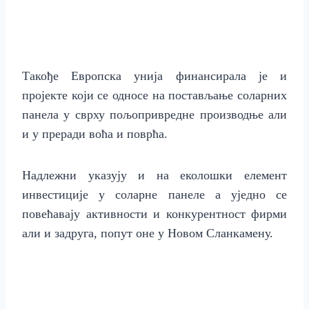
Такође Европска унија финансирала је и
пројекте који се односе на постављање соларних
панела у сврху пољопривредне производње али
и у преради воћа и поврћа.
Надлежни указују и на еколошки елемент
инвестиције у соларне панеле а уједно се
повећавају активности и конкурентност фирми
али и задруга, попут оне у Новом Сланкамену.