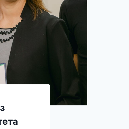
з
тета