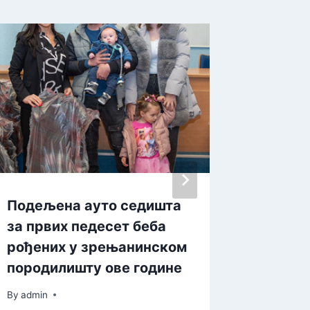
Подељенa ауто седишта
Децени
за првих педесет беба
крунис
рођених у зрењанинском
успех
породилишту ове године
By
admin
By
admin