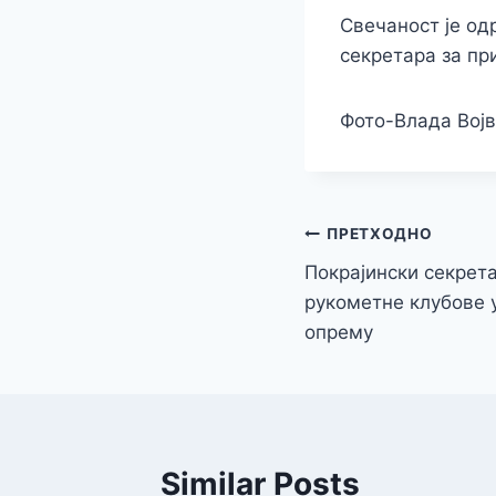
Свечаност је од
секретара за п
Фото-Влада Вој
Кретање
ПРЕТХОДНО
Покрајински секрет
чланка
рукометне клубове 
опрему
Similar Posts