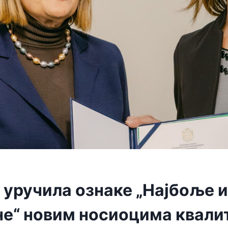
 уручила ознаке „Најбоље и
не“ новим носиоцима квали