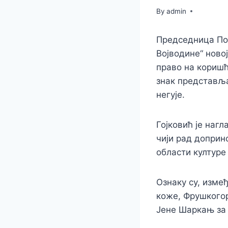
By
admin
Председница Пок
Војводине“ ново
право на коришћ
знак представља
негује.
Гојковић је наг
чији рад доприн
области културе
Ознаку су, изме
коже, Фрушкогор
Јене Шаркањ за 