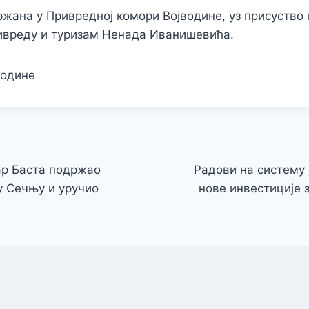
ржана у Привредној комори Војводине, уз присуство 
ривреду и туризам Ненада Иванишевића.
водине
ар Баста подржао
Радови на систему 
у Сечњу и уручио
нове инвестиције