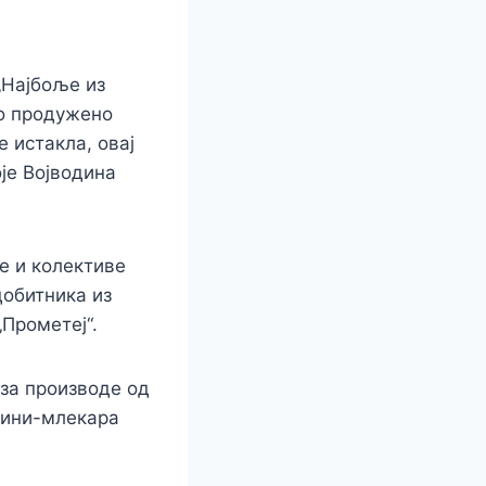
„Најбоље из
ло продужено
 истакла, овај
је Војводина
е и колективе
добитника из
„Прометеј“.
 за производе од
мини-млекара