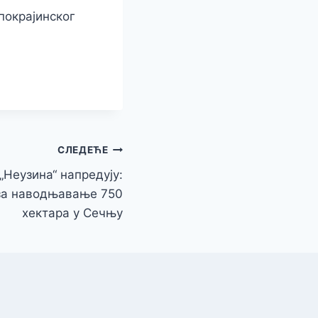
покрајинског
СЛЕДЕЋЕ
„Неузина“ напредују:
 за наводњавање 750
хектара у Сечњу