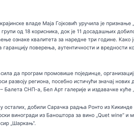
рајинске владе Маја Гојковић уручила је признање 
ј групи од 18 корисника, док је 11 досадашњих доби
ење ознаке квалитета за наредне три године. Како је
 гаранцију поверења, аутентичности и вредности ко
ласила да програм промовише појединце, организациј
оси развоју региона, посебно истичући значај нових 
 – Балета СНП-а, Бел Арт галерије и издавачке куће 
ђу осталих, добили Сарачка радња Ронто из Кикинде
ски виногради из Баноштора за вино „Quet wine“ и 
сир „Шаркањ“.