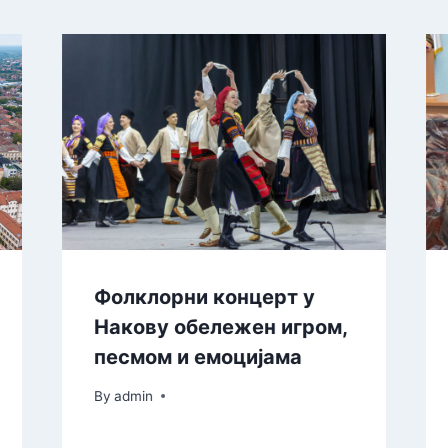
Фолклорни концерт у
Накову обележен игром,
песмом и емоцијама
By
admin