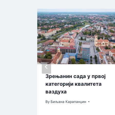
Зрењанин сада у првој
ао
категорији квалитета
т и
ваздуха
By
Биљана Карапанџин