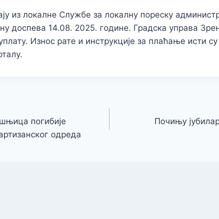
ју из локалне Службе за локалну пореску администр
ну доспева 14.08. 2025. године. Градска управа Зр
уплату. Износ рате и инструкције за плаћање исти су 
талу.
ишњица погибије
Почињу јубилар
артизанског одреда