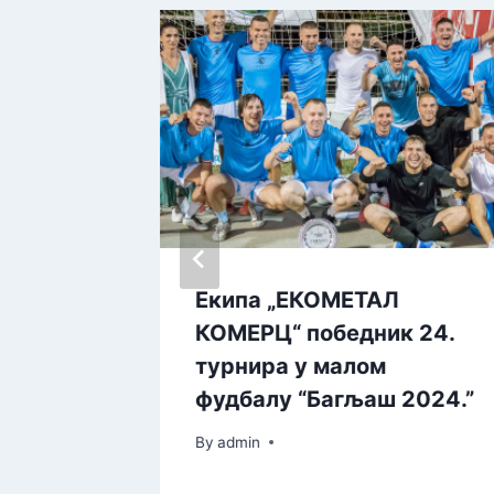
Србије
Екипа „ЕКОМЕТАЛ
дост
КОМЕРЦ“ победник 24.
турнира у малом
фудбалу “Багљаш 2024.”
By
admin