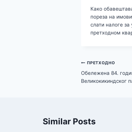
Како обавештава
пореза на имови
слати налоге за 
претходном квар
Кретање
ПРЕТХОДНО
Обележена 84. год
чланка
Великокикиндског п
Similar Posts