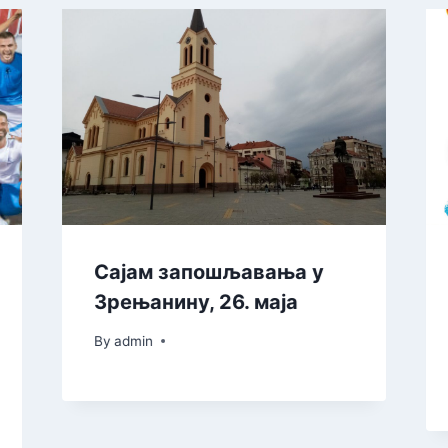
Сајам запошљавања у
Зрењанину, 26. маја
By
admin