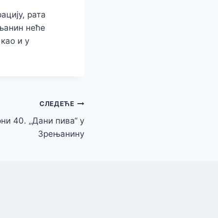
ацију, рата
ењанин неће
као и у
СЛЕДЕЋЕ
ни 40. „Дани пива“ у
Зрењанину