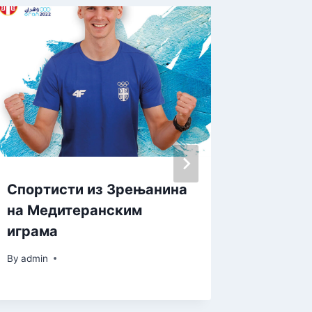
Спортисти из Зрењанина
Отвор
на Медитеранским
симпоз
играма
Инжењ
и конк
By
admin
By
admin