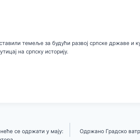
тавили темеље за будући развој српске државе и ку
утицај на српску историју.
неће се одржати у мају:
Одржано Градско ватр
атора