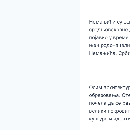
Немањићи су осн
средњовековне д
појавио у време 
њен родоначелн
Немањића, Србиј
Осим архитектур
образовања. Сте
почела да се ра
велики покровит
културе и иденти