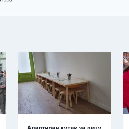
Адаптиран кутак за децу