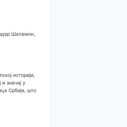
андар Шаламон,
ској историји,
 и значај у
ица Србије, што