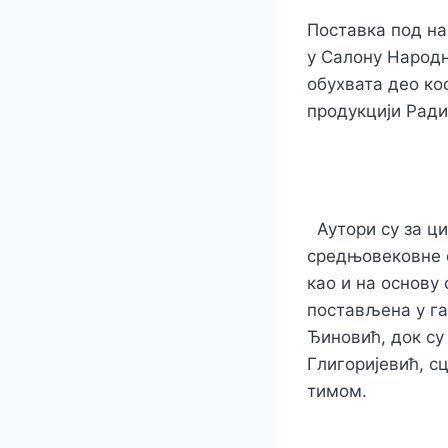
Поставка под н
у Салону Народн
обухвата део ко
продукцији Ради
Аутори су за ци
средњовековне с
као и на основу 
постављена у га
Ђиновић, док су
Глигоријевић, 
тимом.