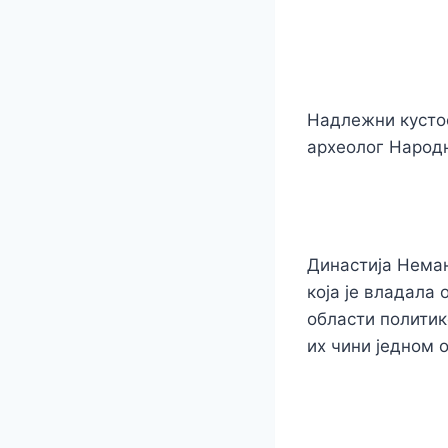
Надлежни кустос
археолог Народ
Династија Немањ
која је владала 
области политик
их чини једном о