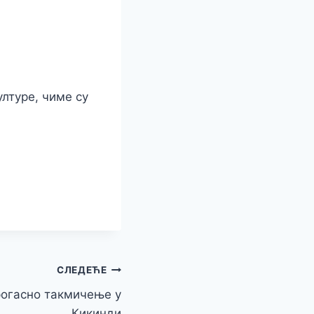
лтуре, чиме су
СЛЕДЕЋЕ
огасно такмичење у
Кикинди