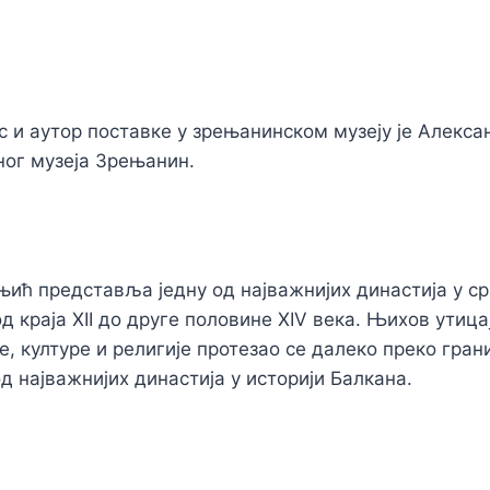
 и аутор поставке у зрењанинском музеју је Алекс
ног музеја Зрењанин.
ић представља једну од најважнијих династија у срп
од краја XII до друге половине XIV века. Њихов утицај
е, културе и религије протезао се далеко преко гран
д најважнијих династија у историји Балкана.