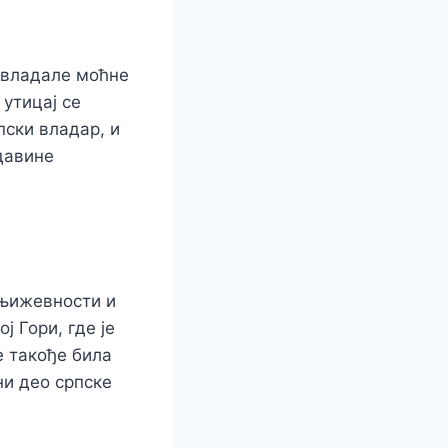
 владале моћне
утицај се
пски владар, и
давине
књижевности и
 Гори, где је
е такође била
ни део српске