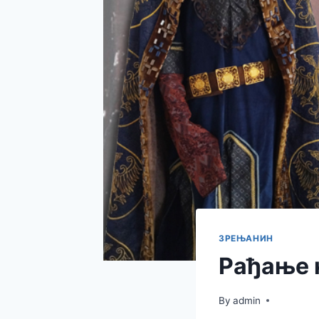
ЗРЕЊАНИН
Рађање 
By
admin