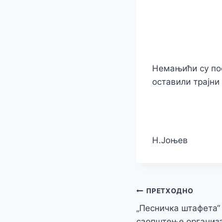
Немањићи су пос
оставили трајни 
Н.Joњев
Кретање
ПРЕТХОДНО
„Песничка штафета“ 
чланка
саопштење организ