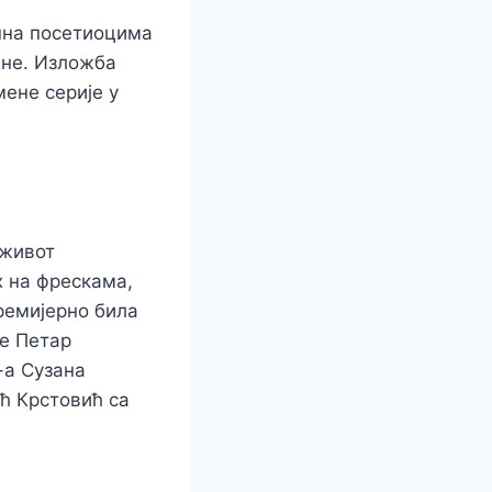
пна посетиоцима
ине. Изложба
ене серије у
 живот
 на фрескама,
премијерно била
је Петар
-а Сузана
ћ Крстовић са