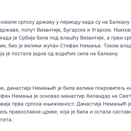
овали српску државу у периоду када су на Балкану
ржаве, попут Византије, Бугарске и Угарске. Њихов 
када је Србија била под влашћу Византије, а први ср
ик, био је велики жупан Стефан Немања. Током вла
а је постала једна од водећих сила на Балкану.
е, династија Немањић је била велики покровитељ 
фан Немања је основао манастир Хиландар на Светој
звија прва српска књижевност. Династија Немањић ј
ељ православне цркве, која је била и остала састав
тета.