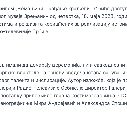
азивом „Немањићи – рађање краљевине“ биће досту
ог музеја Зрењанин од четвртка, 18. маја 2023. год
стима и реквизита коришћених за реализацију истоим
о-телевизије Србије.
љ имали да дочарају церемонијални и свакодневни
рпске властеле на основу сведочанстава сачуваних
свог талента и инспирације. Аутор изложбе, која је 
лерији Радио-телевизије Србије, је директор Галери
 поставку припремиле главна костимографкиња РТС
сценографкиња Мира Андрејевић и Александра Стоши