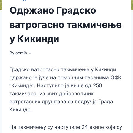
Одржано Градско
ватрогасно такмичење
у Кикинди
By
admin
Градско ватрогасно такмичење у Кикинди
одржано је јуче на помоћним теренима ОФК
“Кикинде“. Наступило је више од 250
такмичара, из свих добровољних
ватрогасних друштава са подручја Града
Кикинде.
На такмичењу су наступиле 24 екипе које су