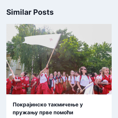
Similar Posts
Покрајинско такмичење у
пружању прве помоћи