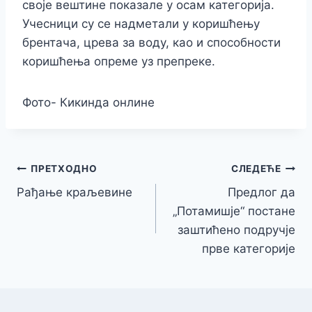
своје вештине показале у осам категорија.
Учесници су се надметали у коришћењу
брентача, црева за воду, као и способности
коришћења опреме уз препреке.
Фото- Кикинда онлине
Кретање
ПРЕТХОДНО
СЛЕДЕЋЕ
Рађање краљевине
Предлог да
чланка
„Потамишје“ постане
заштићено подручје
прве категорије