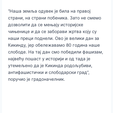
“Наша земља одувек је била на правој
страни, на страни побеника. Зато не смемо
дозволити да се мењају историјске
чињенице и да се заборави жртва коју су
наши преци поднели. Ово је велики дан за
Кикинду, јер обележавамо 80 година наше
слободе. На тај дан смо победили фашизам,
највећу пошаст у историји и од тада је
утемељено да је Кикинда родољубиви,
антифашистички и слободарски град“,
поручио је градоначелник.