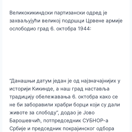
Великокикиндски партизански одред је
захваљујући великој подршци Црвене армије
ослободио град 6. октобра 1944:
“Данашњи датум један је од најзначајнијих у
историји Кикинде, а наш град наставља
традицију обележавања 6. октобра како се
не би заборавили храбри борци који су дали
животе за слободу“, додао је Јово
Барошевчић, потпредседник СУБНОР-а
Србије и председник покрајинског одбора