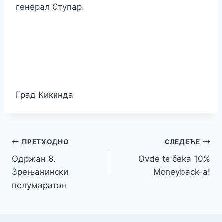
генерал Ступар.
Град Кикинда
Кретање
ПРЕТХОДНО
СЛЕДЕЋЕ
Одржан 8.
Ovde te čeka 10%
чланка
Зрењанински
Moneyback-a!
полумаратон