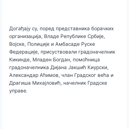
Догађају су, поред представника борачких
организација, Владе Републике Србије,
Војске, Полиције и Амбасаде Руске
Федерације, присуствовали градоначелник
Кикинде, Младен Богдан, помоћница
градоначелника Дијана Јакшић Киурски,
Александар Аћимов, члан Градског већа и
Драгиша Михајловић, начелник Градске
управе.