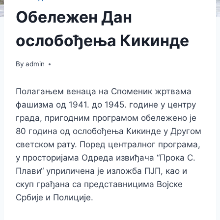
Обележен Дан
ослобођења Кикинде
By
admin
Полагањем венаца на Споменик жртвама
фашизма од 1941. до 1945. године у центру
града, пригодним програмом обележено је
80 година од ослобођења Кикинде у Другом
светском рату. Поред централног програма,
у просторијама Одреда извиђача “Прока С.
Плави“ уприличена је изложба ПЈП, као и
скуп грађана са представницима Војске
Србије и Полиције.