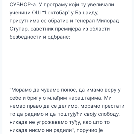
СУБНОР-а. У програму који су увеличали
ученици ОШ “1.октобар“ у Башаиду,
присутнима се обратио и генерал Милорад
Ступар, саветник премијера из области
безбедности и одбране:
“Морамо да чувамо понос, да имамо веру у
себе и бригу о млађим нараштајима. Ми
немао право да се делимо, морамо престати
то да радимо и да поштујући своју слободу,
никада не угрожавамо туђу, као што то
никада нисмо ни радили“’, поручио је