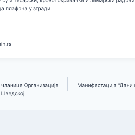
у су и тесарски, кровопокривачки и лимарски радови,
а плафона у згради.
anin.rs
 чланице Организације
Манифестација “Дани 
 Шведској