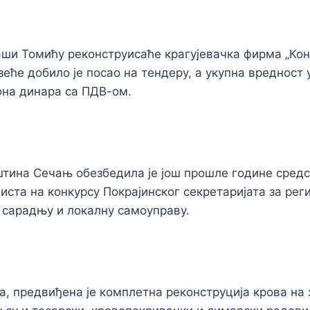
аши Томићу реконструисаће крагујевачка фирма „Конс
еће добило је посао на тендеру, а укупна вредност 
она динара са ПДВ-ом.
тина Сечањ обезбедила је још прошле године сред
иста на конкурсу Покрајинског секретаријата за рег
 сарадњу и локалну самоуправу.
та, предвиђена је комплетна реконструција крова на