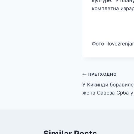
културе. У план
комплетна израд
Фото-ilovezrenj
Кретање
ПРЕТХОДНО
У Кикинди боравиле
чланка
жена Савеза Срба у
Similar Posts