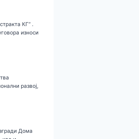
тракта КГ“ .
уговора износи
ства
ионални развој,
 згради Дома