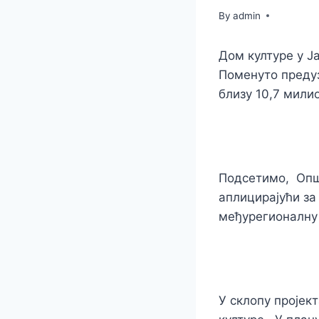
By
admin
Дом културе у Ј
Поменуто предуз
близу 10,7 мили
Подсетимо, Опш
аплицирајући за 
међурегионалну
У склопу пројек