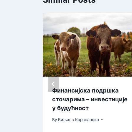
Финансијска подршка
сточарима – инвестиције
у будућност
By
Биљана Карапанџин