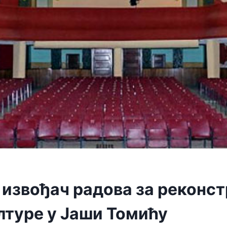
 извођач радова за реконст
лтуре у Јаши Томићу