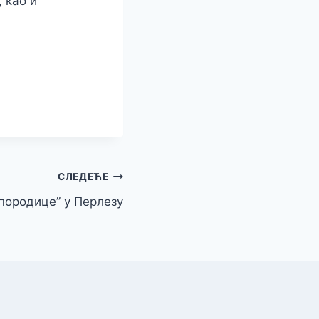
 као и
СЛЕДЕЋЕ
породице” у Перлезу