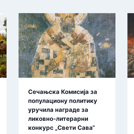
Сечањска Комисија за
популациону политику
уручила награде за
ликовно-литерарни
конкурс „Свети Сава“