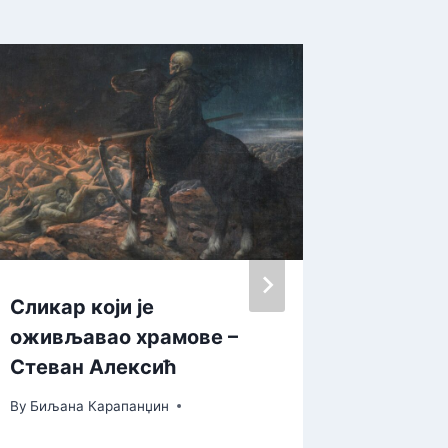
Сликар који је
Нерадно
оживљавао храмове –
придуж
Стеван Алексић
Празни
By
Биљана Карапанџин
By
admin