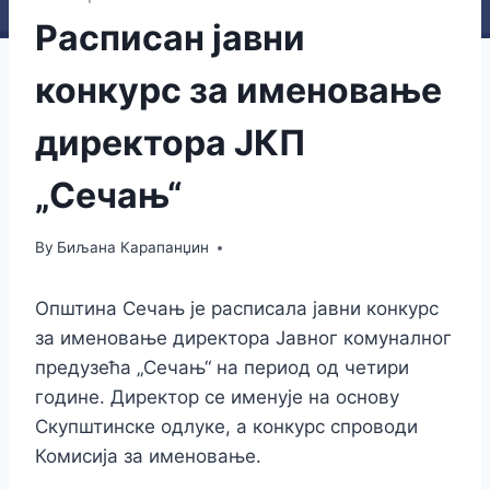
Расписан јавни
конкурс за именовање
директора ЈКП
„Сечањ“
By
Биљана Карапанџин
Општина Сечањ је расписала јавни конкурс
за именовање директора Јавног комуналног
предузећа „Сечањ“ на период од четири
године. Директор се именује на основу
Скупштинске одлуке, а конкурс спроводи
Комисија за именовање.