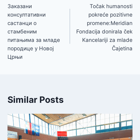
Заказани
Točak humanosti
чланка
консултативни
pokreće pozitivne
састанци о
promene:Meridian
стамбеним
Fondacija donirala ček
питањима за младе
Kancelariji za mlade
породице у Новој
Čajetina
Црњи
Similar Posts