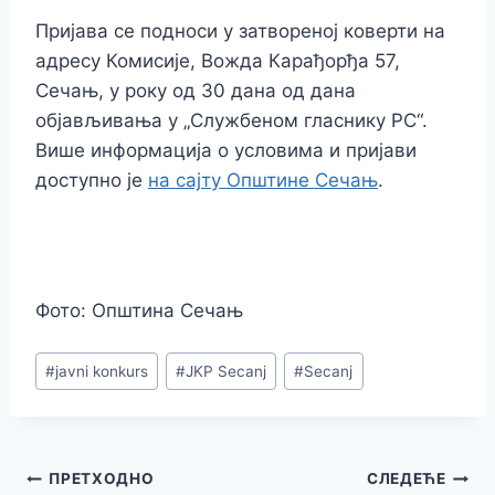
Пријава се подноси у затвореној коверти на
адресу Комисије, Вожда Карађорђа 57,
Сечањ, у року од 30 дана од дана
објављивања у „Службеном гласнику РС“.
Више информација о условима и пријави
доступно је
на сајту Општине Сечањ
.
Фото: Општина Сечањ
Post
#
javni konkurs
#
JKP Secanj
#
Secanj
Tags:
Кретање
ПРЕТХОДНО
СЛЕДЕЋЕ