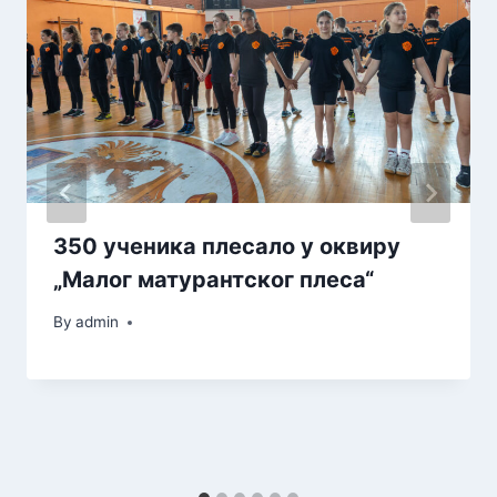
350 ученика плесало у оквиру
„Малог матурантског плеса“
By
admin