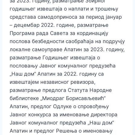
за 2023. годину, разматрање Збирног
годишњег извештаја о наплати и трошењу
средстава самодоприноса за период јануар
– децембар 2022. године, разматрање
Програма рада Савета за кординацију
послова безбедности саобраћаја на подручју
локалне самоуправе Апатин за 2023. годину,
разматрање Годишњег извештаја о
пословању Јавног комуналног предузећа
„Наш дом“ Апатин за 2022. годину са
извештајем независног ревизора,
разматрање предлога Статута Народне
библиотеке „Миодраг Борисављевић“
Апатин, предлог Одлуке о спровођењу
Јавног конкурса за именовање директора
Јавног комуналног предузећа „Наш дом“
Апатин и предлог Решења о именовању