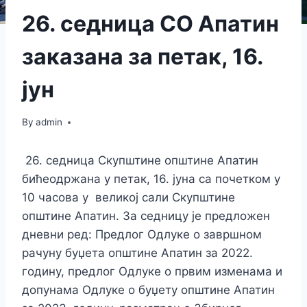
26. седница СО Апатин
заказана за петак, 16.
јун
By
admin
26. седница Скупштине општине Апатин
бићеодржана у петак, 16. јуна са почетком у
10 часова у великој сали Скупштине
општине Апатин. За седницу је предложен
дневни ред: Предлог Одлуке о завршном
рачуну буџета општине Апатин за 2022.
годину, предлог Одлуке о првим изменама и
допунама Одлуке о буџету општине Апатин