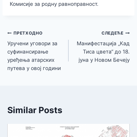
Комисије за родну равноправност.
Кретање
ПРЕТХОДНО
СЛЕДЕЋЕ
Уручени уговори за
Манифестација „Кад
чланка
суфинансирање
Тиса цвета“ до 18.
уређења атарских
јуна у Новом Бечеју
путева у овој години
Similar Posts