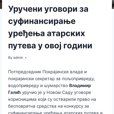
Уручени уговори за
суфинансирање
уређења атарских
путева у овој години
By
admin
Потпредседник Покрајинске владе и
покрајински секретар за пољопривреду,
водопривреду и шумарство
Владимир
Галић
уручио је у Новом Саду уговоре
корисницима који су остварили право на
бесповратна средства на конкурсу за
суфинансирање уређења атарских путева и