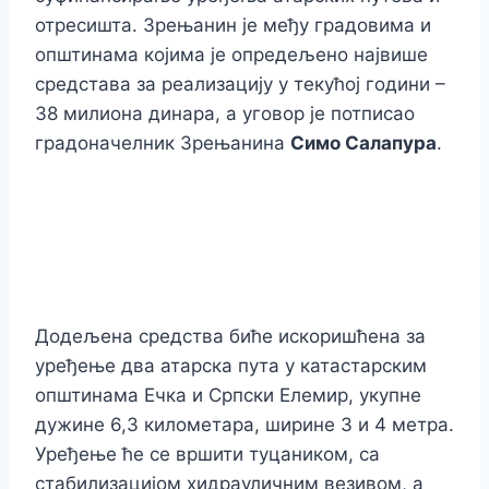
отресишта. Зрењанин је међу градовима и
општинама којима је опредељено највише
средстава за реализацију у текућој години –
38 милиона динара, а уговор је потписао
градоначелник Зрењанина
Симо Салапура
.
Додељена средства биће искоришћена за
уређење два атарска пута у катастарским
општинама Ечка и Српски Елемир, укупне
дужине 6,3 километара, ширине 3 и 4 метра.
Уређење ће се вршити туцаником, са
стабилизацијом хидрауличним везивом, а