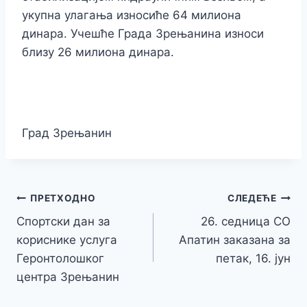
укупна улагања износиће 64 милиона
динара. Учешће Града Зрењанина износи
близу 26 милиона динара.
Град Зрењанин
Кретање
ПРЕТХОДНО
СЛЕДЕЋЕ
Спортски дан за
26. седница СО
чланка
кориснике услуга
Апатин заказана за
Геронтолошког
петак, 16. јун
центра Зрењанин