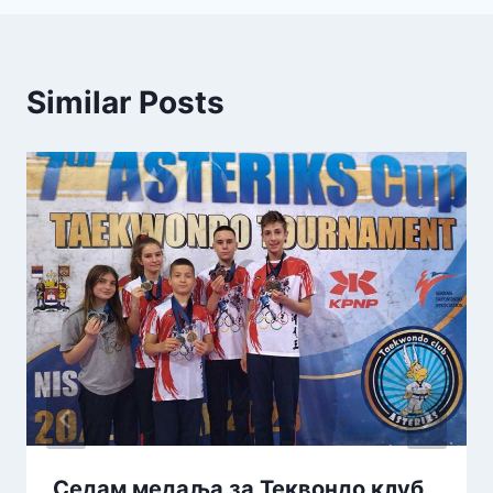
Similar Posts
Седам медаља за Теквондо клуб