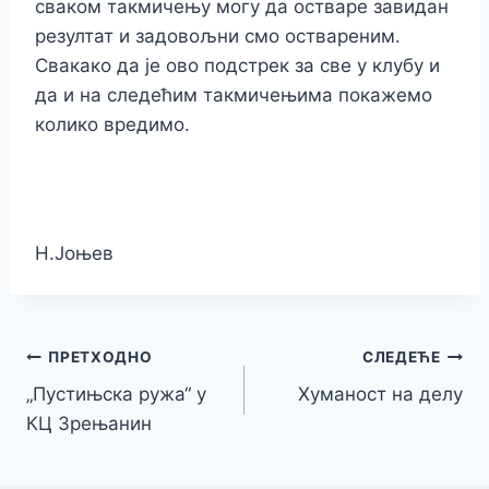
сваком такмичењу могу да остваре завидан
резултат и задовољни смо оствареним.
Свакако да је ово подстрек за све у клубу и
да и на следећим такмичењима покажемо
колико вредимо.
Н.Јоњев
Кретање
ПРЕТХОДНО
СЛЕДЕЋЕ
„Пустињска ружа“ у
Хуманост на делу
чланка
КЦ Зрењанин