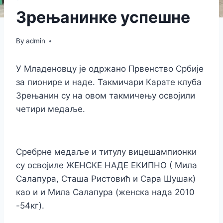
Зрењанинке успешне
By
admin
У Младеновцу је одржано Првенство Србије
за пионире и наде. Такмичари Карате клуба
Зрењанин су на овом такмичењу освојили
четири медаље.
Сребрне медаље и титулу вицешампионки
су освојиле ЖЕНСКЕ НАДЕ ЕКИПНО ( Мила
Салапура, Сташа Ристовић и Сара Шушак)
као и и Мила Салапура (женска нада 2010
-54кг).