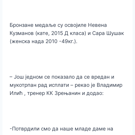
Бронзане медаље су освојиле Невена
Кузманов (кате, 2015 Д класа) и Сара Шушак
(женска нада 2010 -49кг.).
– Још једном се показало да се вредан и
мукотрпан рад исплати – рекао је Владимир
Илић , тренер КК Зрењанин и додао:
-Потврдили смо да наше младе даме на