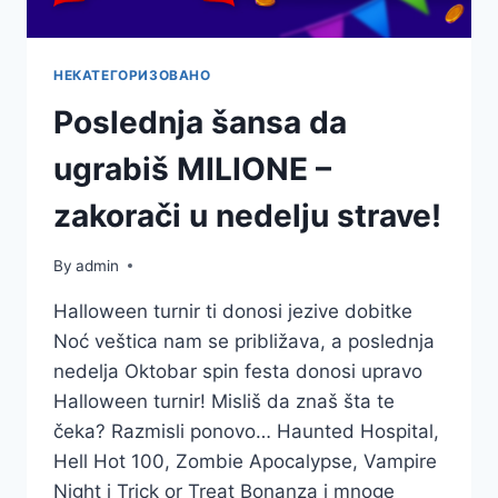
НЕКАТЕГОРИЗОВАНО
Poslednja šansa da
ugrabiš MILIONE –
zakorači u nedelju strave!
By
admin
Halloween turnir ti donosi jezive dobitke
Noć veštica nam se približava, a poslednja
nedelja Oktobar spin festa donosi upravo
Halloween turnir! Misliš da znaš šta te
čeka? Razmisli ponovo… Haunted Hospital,
Hell Hot 100, Zombie Apocalypse, Vampire
Night i Trick or Treat Bonanza i mnoge