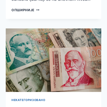
ISTRAŽIVALI
ОПШИРНИЈЕ
SMO
–
EVO
KOLIKO
JE
U
SRBIJI
ZAISTA
ZAVISNIKA
OD
IGARA
NA
SREĆU
НЕКАТЕГОРИЗОВАНО