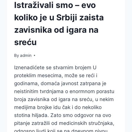
Istraživali smo – evo
koliko je u Srbiji zaista
zavisnika od igara na
sreću
By
admin
Iznenadićete se stvarnim brojem U
proteklim mesecima, može se reći i
godinama, domaća javnost zatrpana je
neistinitim tvrdnjama o enormnom porastu
broja zavisnika od igara na sreću, u nekim
medijima brojke idu čak i do nekoliko
stotina hiljada. Zato smo odgovor na ovo
pitanje zatražili od medicinskih stručnjaka,
odnosno ljudi koji se na dnevnom nivou…