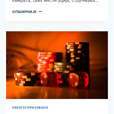
Емирата, свих институција, стручњака…
МАЈИ
ОПШИРНИЈЕ
ГОЈКОВИЋ
УРУЧЕНА
„НАГРАДА
ГРАДА
ЗРЕЊАНИНА“
ЗА
ДОПРИНОС
РЕШАВАЊУ
ПРОБЛЕМА
ВОДОСНАБДЕВАЊА
НЕКАТЕГОРИЗОВАНО