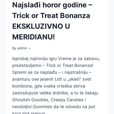
Najslađi horor godine –
Trick or Treat Bonanza
EKSKLUZIVNO U
MERIDIANU!
By
admin
Isprobaj najnoviju igru Vreme je za zabavu,
predstavljamo – Trick or Treat Bonanza!
Spremi se za najslađu – i najstrašniju –
avanturu ove jeseni! Uđi u „ukleti“ svet
bombona, gde svaka vrteška skriva
zastrašujuće velike dobitke, a tu te čekaju
Ghoulish Goodies, Creepy Candies i
neodoljivi Gummies da te odvedu na put
kroz slot prepun…