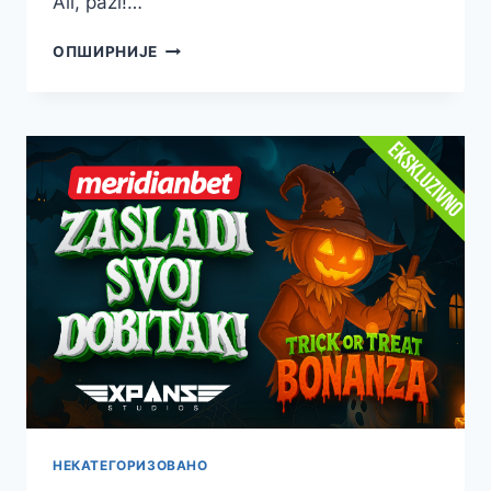
Ali, pazi!…
OTVORI
ОПШИРНИЈЕ
KAPIJE
JEZIVIH
DOBITAKA
–
GATES
OF
HALLOWEEN
JE
STIGAO!
НЕКАТЕГОРИЗОВАНО