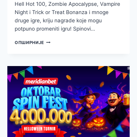
Hell Hot 100, Zombie Apocalypse, Vampire
Night i Trick or Treat Bonanza i mnoge
druge igre, kriju nagrade koje mogu
potpuno promeniti igru! Spinovi…
ZAKORAČI
ОПШИРНИЈЕ
U
KUĆU
STRAVE
–
OVDE
TE
ČEKA
LUDA
ZABAVA
I
ČETIRI
MILIONA!