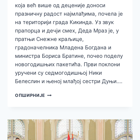
која већ више од деценије доноси
празничну радост најмлађима, почела је
на територији града Кикинда. Уз звук
прапорца и дечји смех, Деда Мраз је, у
пратњи Снежне краљице,
градоначелника Младена Богдана и
министра Бориса Братине, почео поделу
новогодишњих пакетића. Први поклони
уручени су седмогодишњој Ники
Белеслин и њеној млађој сестри Дуњи….
ПОЧЕЛА
ОПШИРНИЈЕ
ТРАДИЦИОНАЛНА
АКЦИЈА
„КУТИЈА
ЖЕЉА“