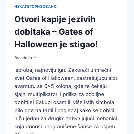
НЕКАТЕГОРИЗОВАНО
Otvori kapije jezivih
dobitaka – Gates of
Halloween je stigao!
By
admin
Isprobaj najnoviju igru Zakorači u mračni
svet Gates of Halloween, zastrašujuću slot
avanturu sa 6×5 kolona, gde te čekaju
sjajni multiplikatori i prilika za ozbiljne
dobitke! Sakupi osam ili više istih simbola
bilo gde na tabli i pogledaj kako se dobici
nižu jedan za drugim zahvaljujući mehanici
koja donosi neograničene šanse za uspeh.