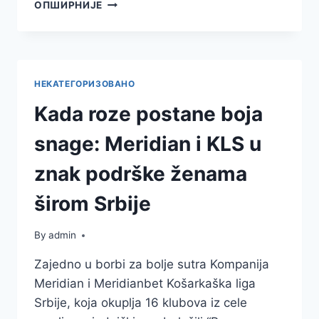
DOŽIVI
ОПШИРНИЈЕ
EKSPLOZIJU
DOBITAKA
UZ
NAJPOPULARNIJE
CRASH
НЕКАТЕГОРИЗОВАНО
IGRE
U
Kada roze postane boja
MERIDIANU!
snage: Meridian i KLS u
znak podrške ženama
širom Srbije
By
admin
Zajedno u borbi za bolje sutra Kompanija
Meridian i Meridianbet Košarkaška liga
Srbije, koja okuplja 16 klubova iz cele