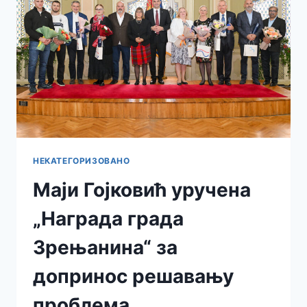
НЕКАТЕГОРИЗОВАНО
Маји Гојковић уручена
„Награда града
Зрењанина“ за
допринос решавању
проблема