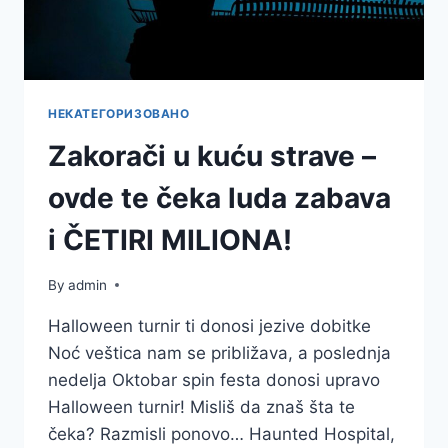
SRBIJE
НЕКАТЕГОРИЗОВАНО
Zakorači u kuću strave –
ovde te čeka luda zabava
i ČETIRI MILIONA!
By
admin
Halloween turnir ti donosi jezive dobitke
Noć veštica nam se približava, a poslednja
nedelja Oktobar spin festa donosi upravo
Halloween turnir! Misliš da znaš šta te
čeka? Razmisli ponovo… Haunted Hospital,