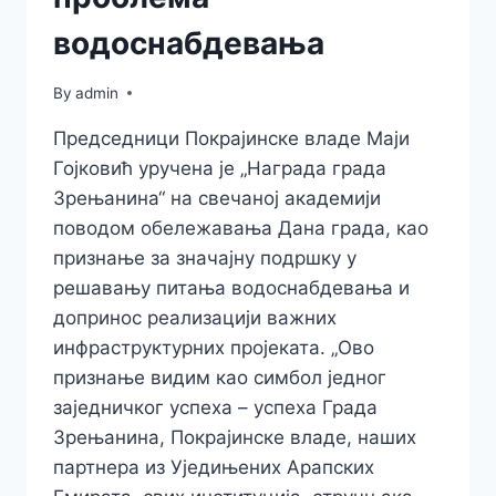
водоснабдевања
By
admin
Председници Покрајинске владе Маји
Гојковић уручена је „Награда града
Зрењанина“ на свечаној академији
поводом обележавања Дана града, као
признање за значајну подршку у
решавању питања водоснабдевања и
допринос реализацији важних
инфраструктурних пројеката. „Ово
признање видим као симбол једног
заједничког успеха – успеха Града
Зрењанина, Покрајинске владе, наших
партнера из Уједињених Арапских