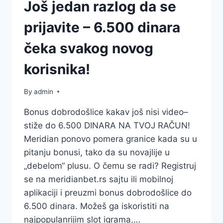
Još jedan razlog da se
prijavite – 6.500 dinara
čeka svakog novog
korisnika!
By
admin
Bonus dobrodošlice kakav još nisi video–
stiže do 6.500 DINARA NA TVOJ RAČUN!
Meridian ponovo pomera granice kada su u
pitanju bonusi, tako da su novajlije u
„debelom“ plusu. O čemu se radi? Registruj
se na meridianbet.rs sajtu ili mobilnoj
aplikaciji i preuzmi bonus dobrodošlice do
6.500 dinara. Možeš ga iskoristiti na
najpopulanrijim slot igrama,…