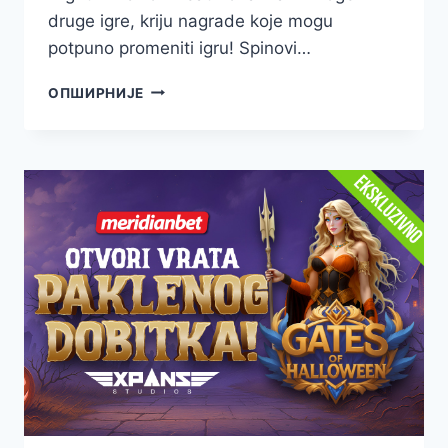
druge igre, kriju nagrade koje mogu
potpuno promeniti igru! Spinovi…
POSLEDNJA
ОПШИРНИЈЕ
ŠANSA
DA
UGRABIŠ
MILIONE
–
ZAKORAČI
U
NEDELJU
STRAVE!