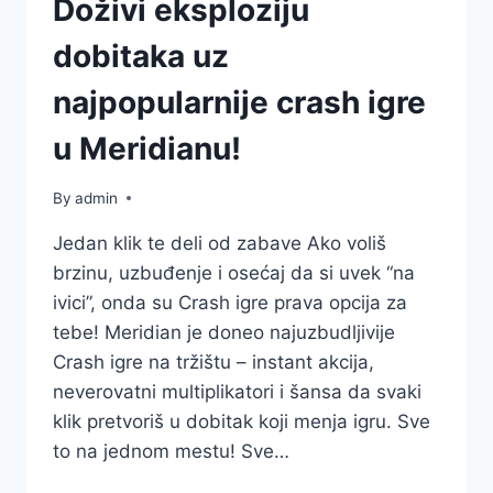
Doživi eksploziju
dobitaka uz
najpopularnije crash igre
u Meridianu!
By
admin
Jedan klik te deli od zabave Ako voliš
brzinu, uzbuđenje i osećaj da si uvek “na
ivici”, onda su Crash igre prava opcija za
tebe! Meridian je doneo najuzbudljivije
Crash igre na tržištu – instant akcija,
neverovatni multiplikatori i šansa da svaki
klik pretvoriš u dobitak koji menja igru. Sve
to na jednom mestu! Sve…