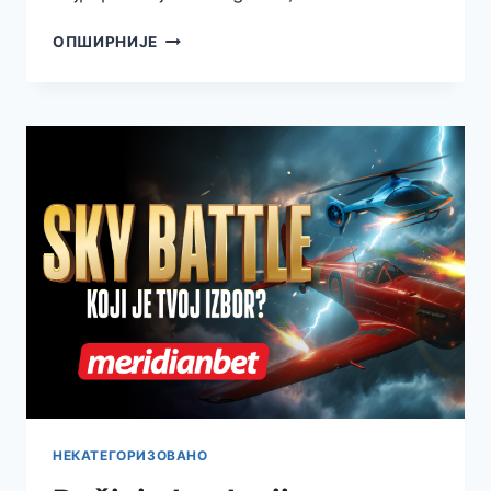
JOŠ
ОПШИРНИЈЕ
JEDAN
RAZLOG
DA
SE
PRIJAVITE
–
6.500
DINARA
ČEKA
SVAKOG
NOVOG
KORISNIKA!
НЕКАТЕГОРИЗОВАНО