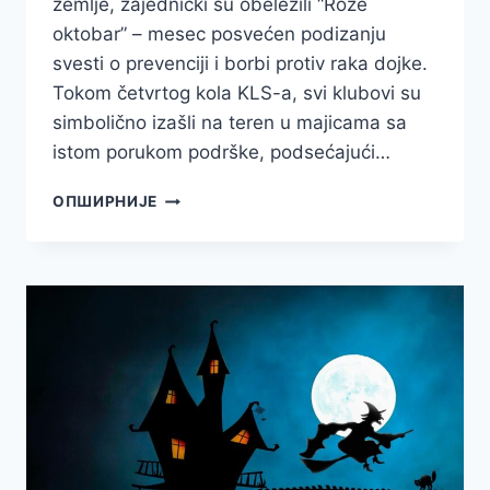
zemlje, zajednički su obeležili “Roze
oktobar” – mesec posvećen podizanju
svesti o prevenciji i borbi protiv raka dojke.
Tokom četvrtog kola KLS-a, svi klubovi su
simbolično izašli na teren u majicama sa
istom porukom podrške, podsećajući…
KADA
ОПШИРНИЈЕ
ROZE
POSTANE
BOJA
SNAGE:
MERIDIAN
I
KLS
U
ZNAK
PODRŠKE
ŽENAMA
ŠIROM