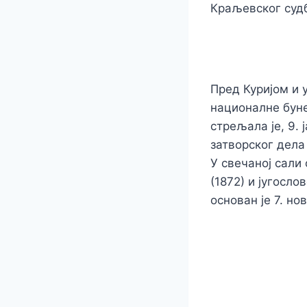
Краљевског судб
Пред Куријом и 
националне буне
стрељала је, 9. 
затворског дела
У свечаној сали
(1872) и југосл
основан је 7. но