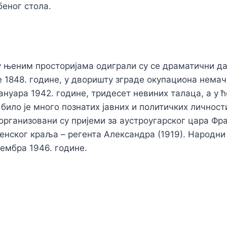
еног стола.
у њеним просторијама одиграли су се драматични д
 1848. године, у дворишту зграде окупациона немач
јануара 1942. године, тридесет невиних талаца, а у 
 било је много познатих јавних и политичких личност
 организовани су пријеми за аустроугарског цара Ф
овенског краља – регента Александра (1919). Народни
вембра 1946. године.