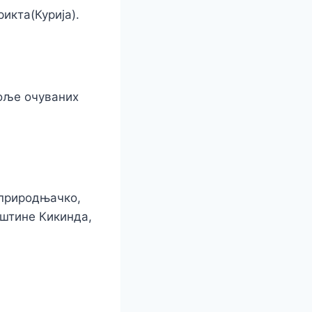
икта(Курија).
боље очуваних
 природњачко,
пштине Кикинда,