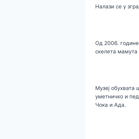
Налази се у згр
Од 2006. године
скелета мамута 
Музеј обухвата 
уметничко и пед
Чока и Ада.