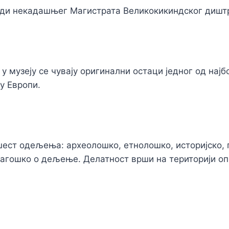
ади некадашњег Магистрата Великокикиндског диштр
 у музеју се чувају оригинални остаци једног од нај
у Европи.
шест одељења: археолошко, етнолошко, историјско,
агошко о дељење. Делатност врши на територији о