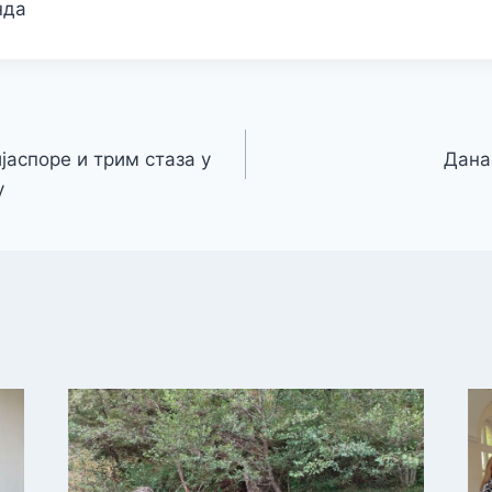
нда
јаспоре и трим стаза у
Дана
у