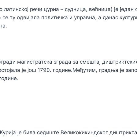
о латинској речи цуриа – судница, већница) је један
 се ту одвијала политичка и управна, а данас култур
на.
згради магистратска зграда за смештај диштриктски
стојала је још 1790. године.Међутим, градња је запо
године.
 Курија је била седиште Великокикиндског диштрикта,