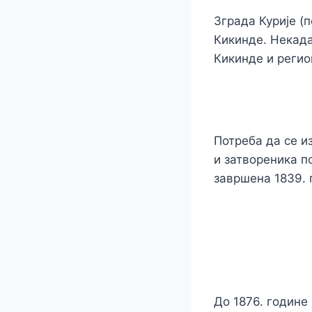
Зграда Курије (п
Кикинде. Некада
Кикинде и регио
Потреба да се и
и затвореника по
завршена 1839. 
До 1876. године