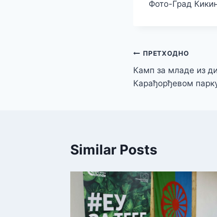
Фото-Град Кики
Кретање
ПРЕТХОДНО
Камп за младе из ди
чланка
Карађорђевом парк
Similar Posts