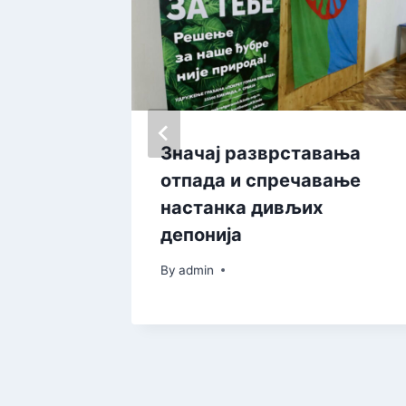
ла
Значај разврставања
 уз
отпада и спречавање
ва
настанка дивљих
депонија
By
admin