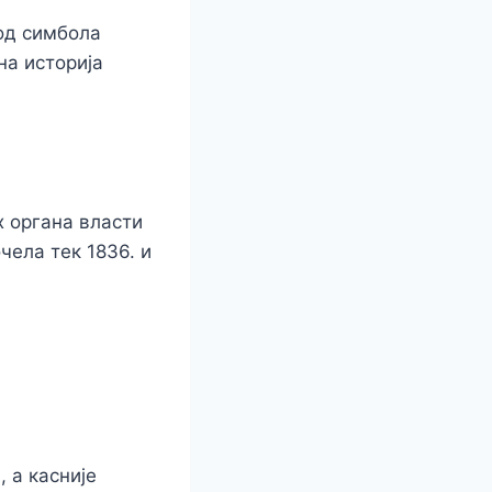
 од симбола
на историја
х органа власти
чела тек 1836. и
 а касније