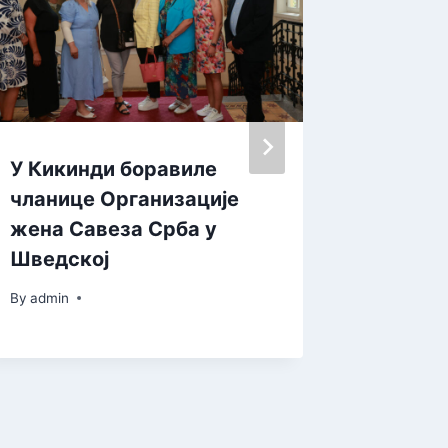
У Кикинди боравиле
Радион
чланице Организације
за дец
жена Савеза Срба у
By
admin
Шведској
By
admin