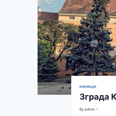
КИКИНДА
Зграда К
By
admin