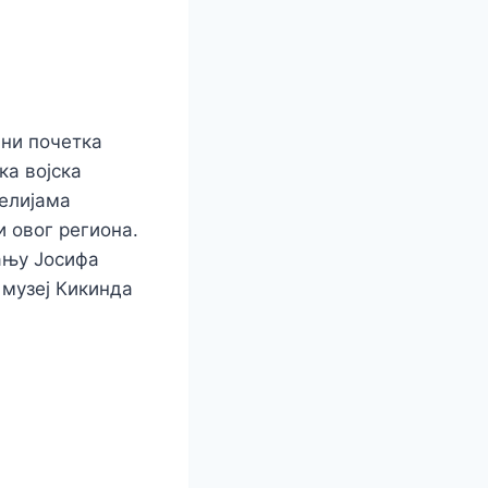
ани почетка
ка војска
ћелијама
и овог региона.
рању Јосифа
 музеј Кикинда