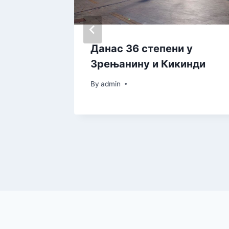
ети
Данас 36 степени у
Зрењанину и Кикинди
By
admin