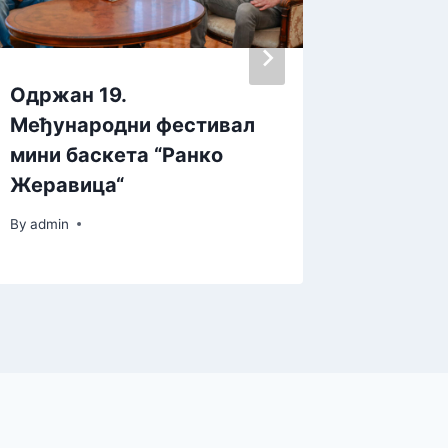
Одржан 19.
Уложен
Међународни фестивал
динара
мини баскета “Ранко
By
admin
Жеравица“
By
admin