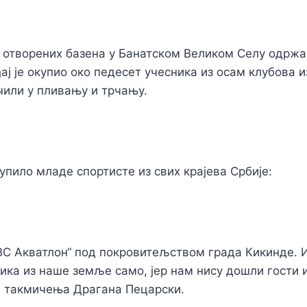
 отворених базена у Банатском Великом Селу одржан
ђај је окупио око педесет учесника из осам клубова 
ичили у пливању и трчању.
упило младе спортисте из свих крајева Србије:
БВС Акватлон“ под покровитељством града Кикинде.
ика из наше земље само, јер нам нису дошли гости и
а такмичења Драгана Пецарски.