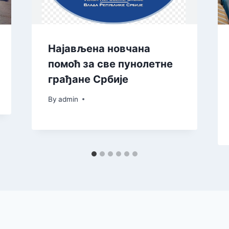
Најављена новчана
помоћ за све пунолетне
грађане Србије
By
admin