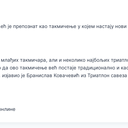
већ је препознат као такмичење у којем настају нов
а млађих такмичара, али и неколико најбољих триат
 да ово такмичење већ постаје традиционално и као
, изјавио је Бранислав Ковачевић из Триатлон савеза
онлине