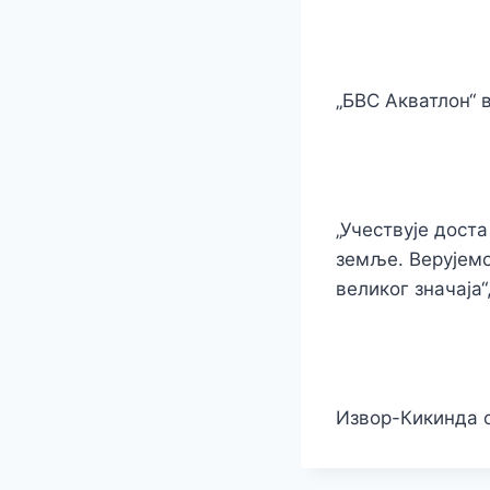
„БВС Акватлон“ 
„Учествује дост
земље. Верујемо
великог значаја“
Извор-Кикинда 