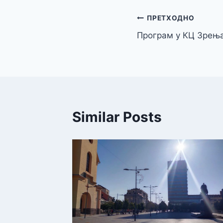
Кретање
ПРЕТХОДНО
Програм у КЦ Зрења
чланка
Similar Posts