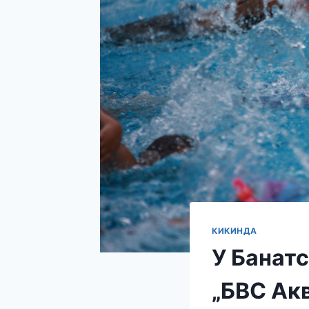
КИКИНДА
У Банат
„БВС Ак