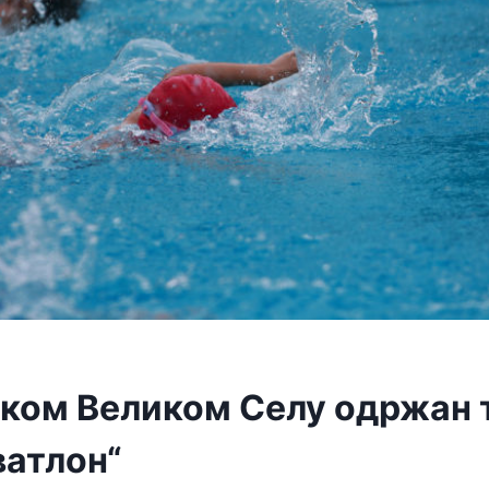
ском Великом Селу одржан 
ватлон“