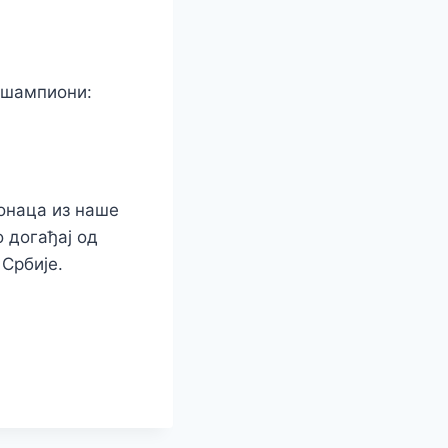
и шампиони:
лонаца из наше
 догађај од
 Србије.