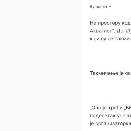
By
admin
На простору код
Акватлон“. Дога
који су се такм
Такмичење је ок
„Ово је трећи „
педесетак учесн
је организаторк