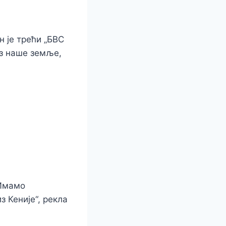
 је трећи „БВС
из наше земље,
 Имамо
з Кеније“, рекла