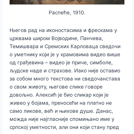
Распеће, 1910.
Његов рад на иконостасима и фрескама у
црквама широм Војводине, Панчева,
Темишвара и Сремских Карловаца сведочи
о уметнику који је у храмовима видео више
од грађевина – видео је приче, симболе,
људске наде и страхове.
Иако није оставио
за собом много текстова ни сведочанстава
о свом животу, његове слике говоре
довољно. Алексић је био сликар који је
живео у бојама, преносећи на платно не
само ликове, већ и њихове душе. Данас,
можда није најгласније спомињано име у
српској уметности, али они који стану пред