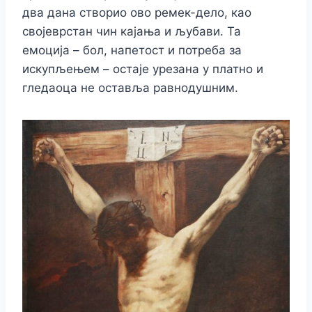
два дана створио ово ремек-дело, као
својеврстан чин кајања и љубави. Та
емоција – бол, напетост и потреба за
искупљењем – остаје урезана у платно и
гледаоца не оставља равнодушним.