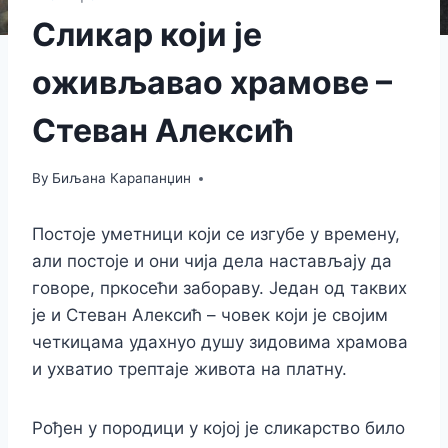
Сликар који је
оживљавао храмове –
Стеван Алексић
By
Биљана Карапанџин
Постоје уметници који се изгубе у времену,
али постоје и они чија дела настављају да
говоре, пркосећи забораву. Један од таквих
је и Стеван Алексић – човек који је својим
четкицама удахнуо душу зидовима храмова
и ухватио трептаје живота на платну.
Рођен у породици у којој је сликарство било