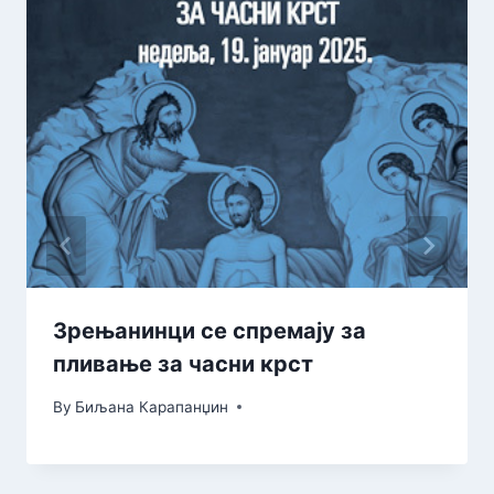
Зрењанинци се спремају за
пливање за часни крст
By
Биљана Карапанџин