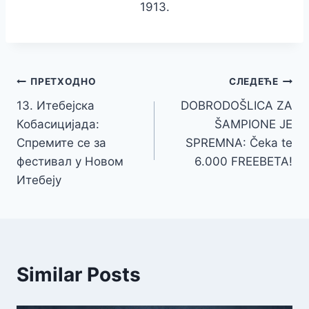
1913.
Кретање
ПРЕТХОДНО
СЛЕДЕЋЕ
13. Итебејска
DOBRODOŠLICA ZA
чланка
Кобасицијада:
ŠAMPIONE JE
Спремите се за
SPREMNA: Čeka te
фестивал у Новом
6.000 FREEBETA!
Итебеју
Similar Posts