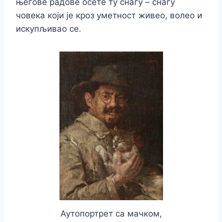
његове радове осете ту снагу – снагу
човека који је кроз уметност живео, волео и
искупљивао се.
Аутопортрет са мачком,