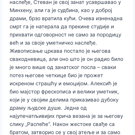
наслеђе, Стеван је свој занат усавршавао у
Минхену, али га је судбина, као у доброј
драми, брзо вратила кући. Очева изненадна
смрт га је натерала да прекине студије и
прихвати одговорност не само за породицу
већ и за своје уметничко наслеђе.
Живописање цркава постало је његова
свакодневица, али оно што је он радио било
је много више од занатског посла – сваки
потез његове четкице био је прожет
искреном страшћу и емоцијом.
Алексић је
био мајстор фрескописа и велики уметник,
који је у својим делима приказивао дубоку
драму људске душе. Једна од
најупечатљивијих прича везана је за његову
слику „Распеће“. Након жестоке свађе са
братом, затворио се у свој атеље и за само