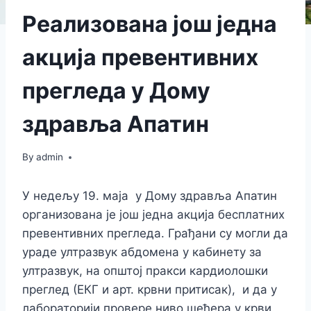
Реализована још једна
акција превентивних
прегледа у Дому
здравља Апатин
By
admin
У недељу 19. маја у Дому здравља Апатин
организована је још једна акција бесплатних
превентивних прегледа. Грађани су могли да
ураде ултразвук абдомена у кабинету за
ултразвук, на општој пракси кардиолошки
преглед (ЕКГ и арт. крвни притисак), и да у
лабораторији провере ниво шећера у крви.