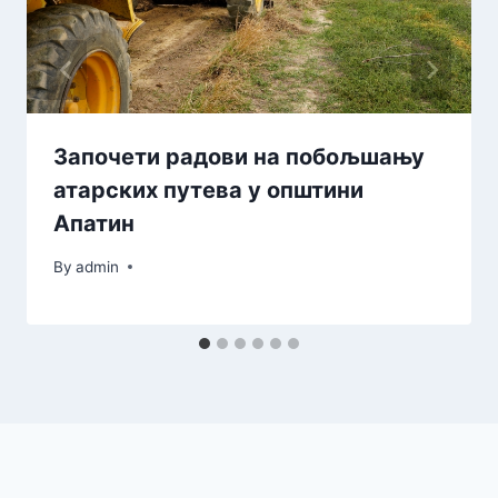
Започети радови на побољшању
атарских путева у општини
Апатин
By
admin