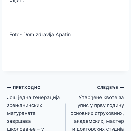
Бајић.
Foto- Dom zdravlja Apatin
Кретање
ПРЕТХОДНО
СЛЕДЕЋЕ
Још једна генерација
Утврђене квоте за
чланка
зрењанинских
упис у прву годину
матураната
основних струковних,
завршава
академских, мастер
школовање – у
и докторских студија