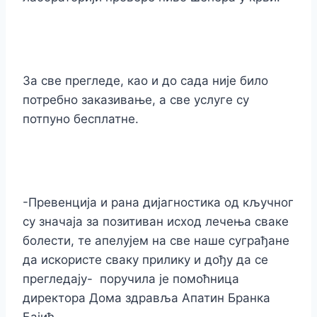
За све прегледе, као и до сада није било
потребно заказивање, а све услуге су
потпуно бесплатне.
-Превенција и рана дијагностика од кључног
су значаја за позитиван исход лечења сваке
болести, те апелујем на све наше суграђане
да искористе сваку прилику и дођу да се
прегледају- поручила је помоћница
директора Дома здравља Апатин Бранка