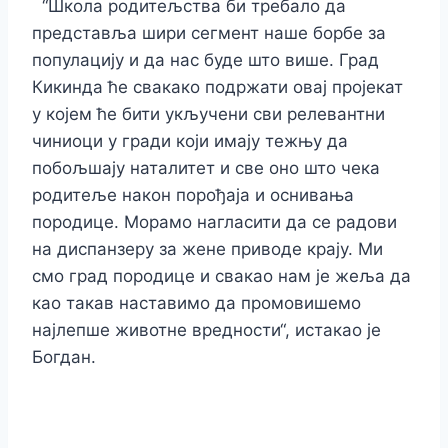
“Школа родитељства би требало да
представља шири сегмент наше борбе за
популацију и да нас буде што више. Град
Кикинда ће свакако подржати овај пројекат
у којем ће бити укључени сви релевантни
чиниоци у гради који имају тежњу да
побољшају наталитет и све оно што чека
родитеље након порођаја и оснивања
породице. Морамо нагласити да се радови
на диспанзеру за жене приводе крају. Ми
смо град породице и свакао нам је жеља да
као такав наставимо да промовишемо
најлепше животне вредности“, истакао је
Богдан.