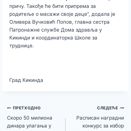
причу. Такође ће бити припрема за
родитеље о масажи своје деце“, додала је
Оливера Вучковић Попов, главна сестра
Патронажне службе Дома здравља у
Кикинди и координаторка Школе за
труднице.
Град Кикинда
Кретање
ПРЕТХОДНО
СЛЕДЕЋЕ
Скоро 50 милиона
Расписан наградни
чланка
динара улагања у
конкурс за избор