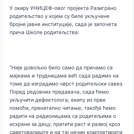
У окиру УНИЦЕФ-овог пројекта Разиграно
родитељство у којем су биле укључене
бројне јавне институције, сада је започета
прича Школе родитељства:
“Није довољно било само да причамо са
мајкама и трудницама већ сада радимо на
томе да изградимо чврст родитељски савез.
Поред редовних предавача, сада ћемо
укључити дефектолога, екипу из прве
помоћи, пренатално читање, такође ћемо
радити на радионицама са родитељима о
исхрани за децу, пратити раст и развој кроз
саветовалиште и на тај начин комплетирати