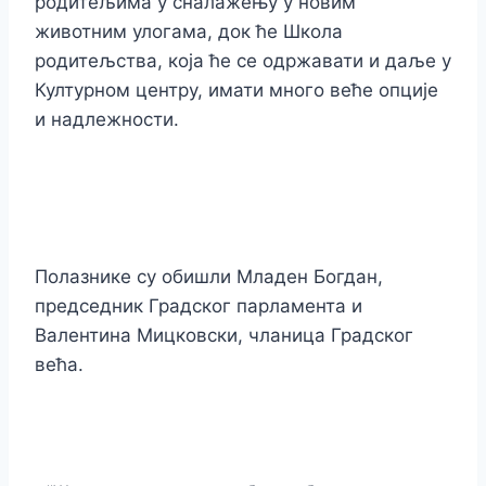
родитељима у сналажењу у новим
животним улогама, док ће Школа
родитељства, која ће се одржавати и даље у
Културном центру, имати много веће опције
и надлежности.
Полазнике су обишли Младен Богдан,
председник Градског парламента и
Валентина Мицковски, чланица Градског
већа.