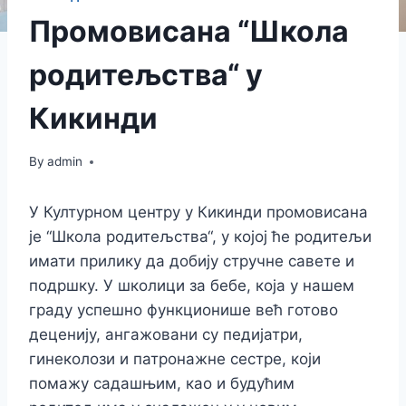
Промовисана “Школа
родитељства“ у
Кикинди
By
admin
У Културном центру у Кикинди промовисана
је “Школа родитељства“, у којој ће родитељи
имати прилику да добију стручне савете и
подршку. У школици за бебе, која у нашем
граду успешно функционише већ готово
деценију, ангажовани су педијатри,
гинеколози и патронажне сестре, који
помажу садашњим, као и будућим