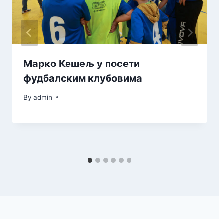
Марко Кешељ у посети
фудбалским клубовима
By
admin