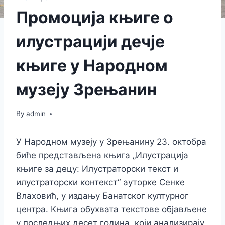
Промоција књиге о
илустрацији дечје
књиге у Народном
музеју Зрењанин
By
admin
У Народном музеју у Зрењанину 23. октобра
биће представљена књига „Илустрација
књиге за децу: Илустраторски текст и
илустраторски контекст“ ауторке Сенке
Влаховић, у издању Банатског културног
центра. Књига обухвата текстове објављене
у последњих десет година, који анализирају