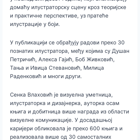
домаћу илустраторску сцену кроз теоријске
и практичне перспективе, уз пратеће
илустрације у боји.
У публикацији се обрађују радови преко 30
познатих илустратора, међу којима су Душан
Петричић, Алекса Гајић, Боб Живковић,
Тања и Ивица Стевановић, Милица
Раденковић и многи други.
Сенка Влаховић је визуелна уметница,
илустраторка и дизајнерка, ауторка осам
књига и добитница више награда из области
визуелне комуникације. У досадашњој
каријери обликовала је преко 600 књига и
реализовала више од 30 самосталних