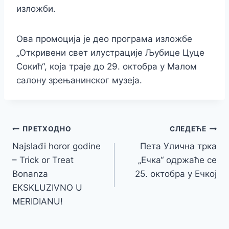
изложби.
Ова промоција је део програма изложбе
„Откривени свет илустрације Љубице Цуце
Сокић“, која траје до 29. октобра у Малом
салону зрењанинског музеја.
Кретање
ПРЕТХОДНО
СЛЕДЕЋЕ
Najslađi horor godine
Пета Улична трка
чланка
– Trick or Treat
„Ечка“ одржаће се
Bonanza
25. октобра у Ечкој
EKSKLUZIVNO U
MERIDIANU!