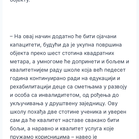
– На овај начин додатно ће бити ојачани
капацитети, будући да је укупна површина
објекта преко шест стотина квадратних
метара, а умногоме ће допринети и бољем и
квалитетнијем раду школе која већ педесет
година континуирано ради на едукацији и
рехабилитацији деце са сметњама у развоју
и особа са инвалидитетом, од рођења до
укључивања у друштвену заједницу. Ову
школу похађа две стотине ученика и уверен
сам да ће квалитет наставе свакако бити
бољи, а наравно и квалитет услуга које
пружамо корисницима – навео је