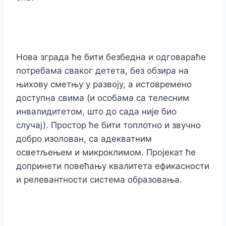
Нова зграда ће бити безбедна и одговараће
потребама сваког детета, без обзира на
њихову сметњу у развоју, а истовремено
доступна свима (и особама са телесним
инвалидитетом, што до сада није био
случај). Простор ће бити топлотно и звучно
добро изолован, са адекватним
осветљењем и микроклимом. Пројекат ће
допринети повећању квалитета ефикасности
и релевантности система образовања.