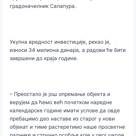
градоначелник Салапура.
Укупна вредност инвестиције, рекао је,
износи 34 милиона динара, а радови ће бити
завршени до краја године.
– Преостало је још опремање објекта и
верујем да ћемо већ почетком наредне
календарске године имати услове да овде
пребацимо део наставе из старог у нови
објекат и тиме растеретимо наше просветне
раднике и стручно особље које у овој школи