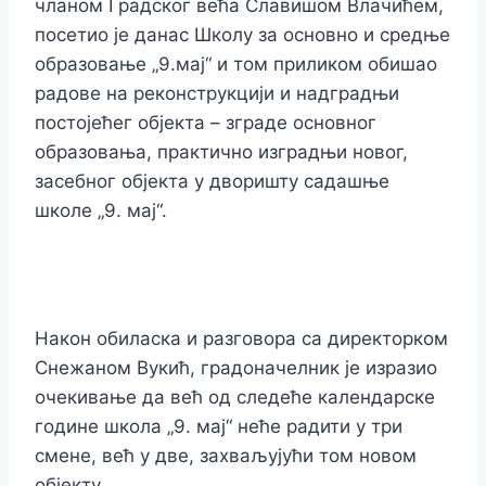
чланом Градског већа Славишом Влачићем,
посетио је данас Школу за основно и средње
образовање „9.мај“ и том приликом обишао
радове на реконструкцији и надградњи
постојећег објекта – зграде основног
образовања, практично изградњи новог,
засебног објекта у дворишту садашње
школе „9. мај“.
Након обиласка и разговора са директорком
Снежаном Вукић, градоначелник је изразио
очекивање да већ од следеће календарске
године школа „9. мај“ неће радити у три
смене, већ у две, захваљујући том новом
објекту.