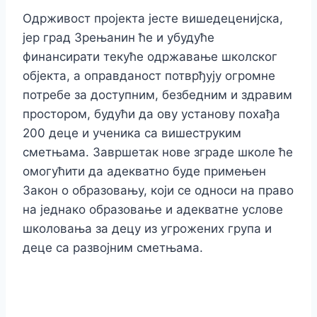
Одрживост пројекта јесте вишедеценијска,
јер град Зрењанин ће и убудуће
финансирати текуће одржавање школског
објекта, а оправданост потврђују огромне
потребе за доступним, безбедним и здравим
простором, будући да ову установу похађа
200 деце и ученика са вишеструким
сметњама. Завршетак нове зграде школе ће
омогућити да адекватно буде примењен
Закон о образовању, који се односи на право
на једнако образовање и адекватне услове
школовања за децу из угрожених група и
деце са развојним сметњама.