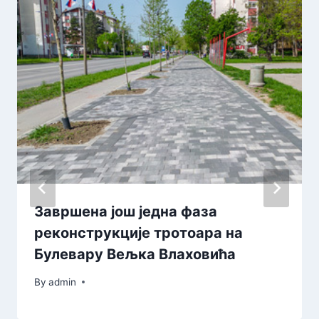
Завршена још једна фаза
реконструкције тротоара на
Булевару Вељка Влаховића
By
admin