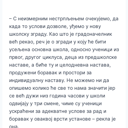
– С неизмерним нестрпљењем очекујемо, да
када то услови дозволе, уђемо у нову
школску зграду. Као што је градоначелник
већ рекао, реч је о згради у коју ће бити
усељена основна школа, односно ученици из
првог, другог циклуса, деца из предшколске
наставе, а биће ту и целодневна настава,
продужени боравак и простори за
индивидуалну наставу. Не можемо ни да
опишемо колико ће све то нама значити јер
се већ дужи низ година часови у школи
одвијају у три смене, чиме су ученици
ускраћени за адекватне услове за рад и
боравак у оваквој врсти установе – рекла је
она.