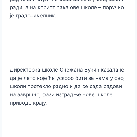
ради, а на корист ђака ове школе – поручио
је градоначелник.
Директорка школе Снежана Вукић казала је
да је лето које ће ускоро бити за нама у овој
школи протекло радно и да се сада радови
на завршној фази изградње нове школе
приводе крају.