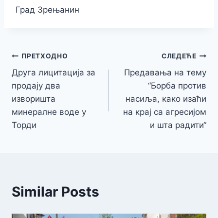
Град Зрењанин
Кретање
ПРЕТХОДНО
СЛЕДЕЋЕ
Друга лицитација за
Предавања на тему
чланка
продају два
“Борба против
изворишта
насиља, како изаћи
минералне воде у
на крај са агресијом
Торди
и шта радити“
Similar Posts