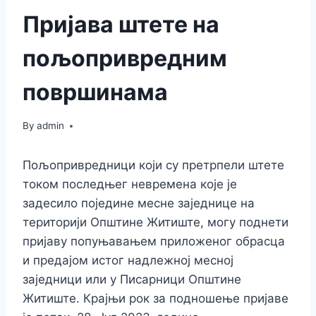
Пријава штете на
пољопривредним
површинама
By
admin
Пољопривредници који су претрпели штете
током последњег невремена које је
задесило поједине месне заједнице на
територији Општине Житиште, могу поднети
пријаву попуњавањем приложеног обрасца
и предајом истог надлежној месној
заједници или у Писарници Општине
Житиште. Крајњи рок за подношење пријаве