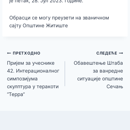
је петак, 28. Јул 2023. године.
Обрасци се могу преузети на званичном
сајту Општине Житиште
Кретање
ПРЕТХОДНО
СЛЕДЕЋЕ
Пријем за учеснике
Обавештење Штаба
чланка
42. Интерационалног
за ванредне
симпозијума
ситуације општине
скулптура у теракоти
Сечањ
“Терра“