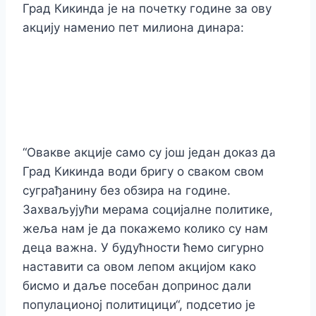
Град Кикинда је на почетку године за ову
акцију наменио пет милиона динара:
“Овакве акције само су још један доказ да
Град Кикинда води бригу о сваком свом
суграђанину без обзира на године.
Захваљујући мерама социјалне политике,
жеља нам је да покажемо колико су нам
деца важна. У будућности ћемо сигурно
наставити са овом лепом акцијом како
бисмо и даље посебан допринос дали
популационој политицици“, подсетио је