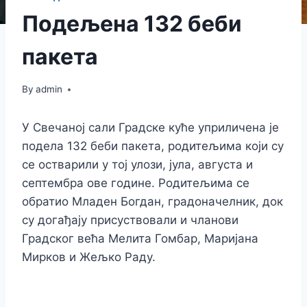
Подељена 132 беби
пакета
By
admin
У Свечаној сали Градске куће уприличена је
подела 132 беби пакета, родитељима који су
се остварили у тој улози, јула, августа и
септембра ове године. Родитељима се
обратио Младен Богдан, градоначелник, док
су догађају присуствовали и чланови
Градског већа Мелита Гомбар, Маријана
Мирков и Жељко Раду.