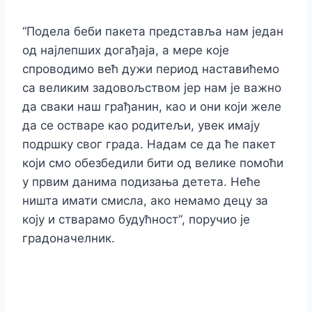
“Подела беби пакета представља нам један
од најлепших догађаја, а мере које
спроводимо већ дужи период наставићемо
са великим задовољством јер нам је важно
да сваки наш грађанин, као и они који желе
да се остваре као родитељи, увек имају
подршку свог града. Надам се да ће пакет
који смо обезбедили бити од велике помоћи
у првим данима подизања детета. Неће
ништа имати смисла, ако немамо децу за
коју и стварамо будућност“, поручио је
градоначелник.