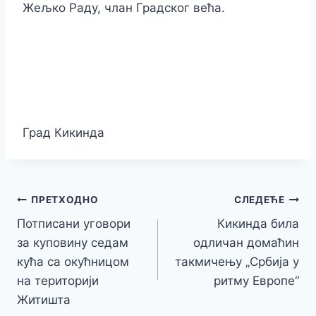
Жељко Раду, члан Градског већа.
Град Кикинда
Кретање
ПРЕТХОДНО
СЛЕДЕЋЕ
Потписани уговори
Кикинда била
чланка
за куповину седам
одличан домаћин
кућа са окућницом
такмичењу „Србија у
на територији
ритму Европе“
Житишта