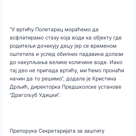
“У вртићу Полетарац мораћемо да
асфлатирамо стазу која води ка објекту где
родитељи дочекују децу јер се временом
оштетила и услед обилних падавина долази
до накупљања велике количине воде. Иако
тај део не припада вртићу, ми ћемо пронаћи
начин да то решимо“, додала је Кристина
Дрљић, директорка Предшколске установе
“Драгољуб Удицки“.
Препорука Секретаријата за заштиту