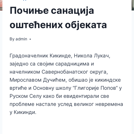
Почиње санација
оштећених објеката
By
admin
Градоначелник Кикинде, Никола Лукач,
заједно са својим сарадницима и
начелником Савернобанатског округа,
Мирославом Дучићем, обишао је кикиндске
вртиће и Основну школу “Глигорије Попов“ у
Руском Селу како би евидентирали све
проблеме настале услед великог невремена
у Кикинди.