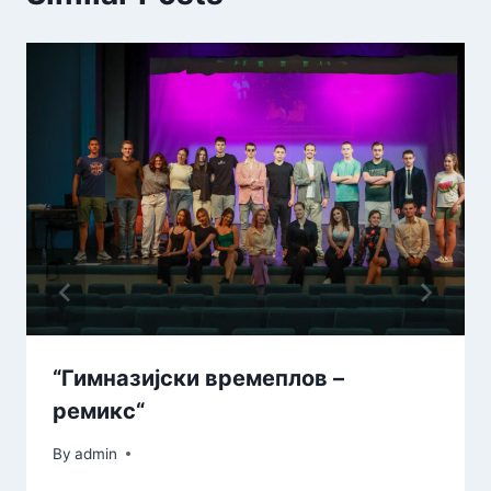
“Гимназијски времеплов –
ремикс“
By
admin