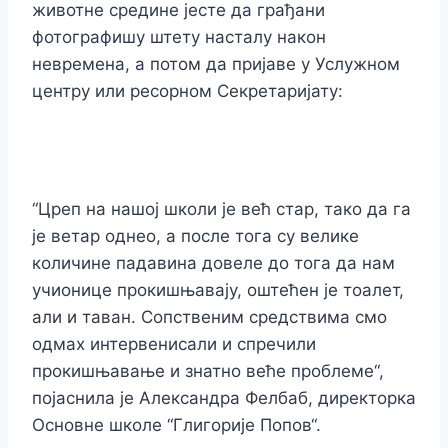
животне средине јесте да грађани
фотографишу штету насталу након
невремена, а потом да пријаве у Услужном
центру или ресорном Секретаријату:
“Цреп на нашој школи је већ стар, тако да га
је ветар однео, а после тога су велике
количине падавина довеле до тога да нам
учионице прокишњавају, оштећен је тоалет,
али и таван. Сопственим средствима смо
одмах интервенисали и спречили
прокишњавање и знатно веће проблеме“,
појаснила је Александра Фелбаб, директорка
Основне школе “Глигорије Попов“.