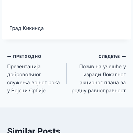
Град Кикинда
Кретање
ПРЕТХОДНО
СЛЕДЕЋЕ
Презентација
Позив на учешће у
чланка
добровољног
изради Локалног
служења војног рока
акционог плана за
у Војсци Србије
родну равноправност
Similar Posts