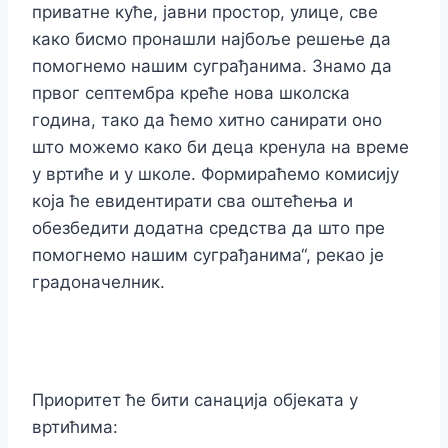
приватне куће, јавни простор, улице, све
како бисмо пронашли најбоље решење да
помогнемо нашим суграђанима. Знамо да
првог септембра креће нова школска
година, тако да ћемо хитно санирати оно
што можемо како би деца кренула на време
у вртиће и у школе. Формираћемо комисију
која ће евидентирати сва оштећења и
обезбедити додатна средства да што пре
помогнемо нашим суграђанима“, рекао је
градоначелник.
Приоритет ће бити санација објеката у
вртићима: