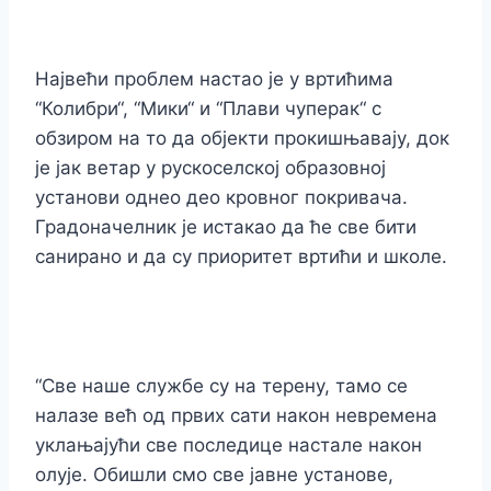
Највећи проблем настао је у вртићима
“Колибри“, “Мики“ и “Плави чуперак“ с
обзиром на то да објекти прокишњавају, док
је јак ветар у рускоселској образовној
установи однео део кровног покривача.
Градоначелник је истакао да ће све бити
санирано и да су приоритет вртићи и школе.
“Све наше службе су на терену, тамо се
налазе већ од првих сати након невремена
уклањајући све последице настале након
олује. Обишли смо све јавне установе,