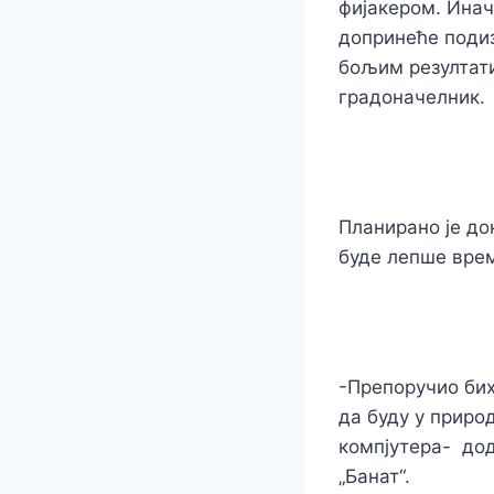
фијакером. Инач
допринеће подиз
бољим резултат
градоначелник.
Планирано је до
буде лепше врем
-Препоручио бих
да буду у приро
компјутера- дод
„Банат“.