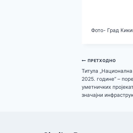
Фото- Град Кик
Кретање
ПРЕТХОДНО
Титула „Национална
чланка
2025. године“ – по
уметничких пројека
значајни инфрастру