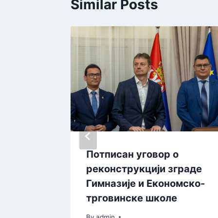
Similar Posts
Потписан уговор о
тицаји
реконструкцији зграде
ентима
Гимназије и Економско-
трговинске школе
By
admin