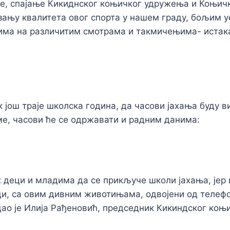
е, спајање Кикиднског коњичког удружења и Коњичко
ању квалитета овог спорта у нашем граду, бољим у
има на различитим смотрама и такмичењима- истака
к још траје школска година, да часови јахања буду в
е, часови ће се одржавати и радним данима:
 деци и младима да се прикључе школи јахања, јер 
ди, са овим дивним животињама, одвојени од телеф
ао је Илија Рађеновић, председник Кикиндског ко