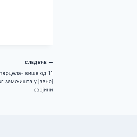
СЛЕДЕЋЕ
 парцела- више од 11
г земљишта у јавној
својини