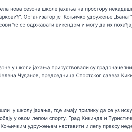
чела нова сезона школе јахања на простору некадаш
арковић“. Организатор је Коњичко удружење „Банат“
асови ће се одржавати викендом и могу да их похађај
зоне у школи јахања присуствовали су градоначелни
Јелена Чуданов, председница Спортског савеза Кик
шли у школу јахања, где имају прилику да се уз иску
обају у овом лепом спорту. Град Кикинда и Туристич
а Коњичким удружењем наставити и лепу праксу не