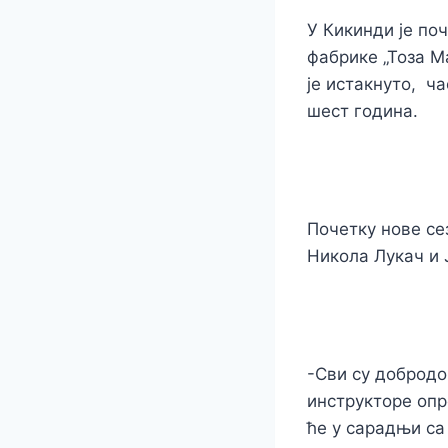
У Кикинди је по
фабрике „Тоза М
је истакнуто, ч
шест година.
Почетку нове се
Никола Лукач и 
-Сви су добродо
инструкторе опр
ће у сарадњи с