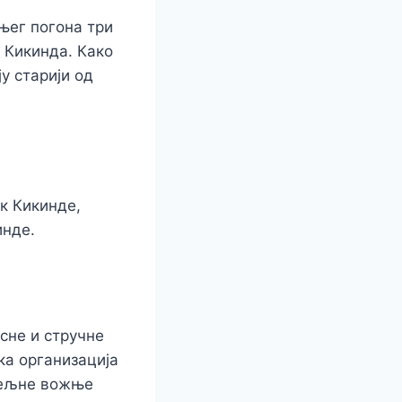
њег погона три
 Кикинда. Како
у старији од
к Кикинде,
инде.
сне и стручне
ка организација
дељне вожње