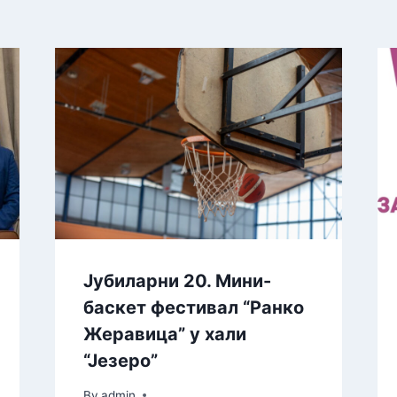
Јубиларни 20. Мини-
баскет фестивал “Ранко
Жеравица” у хали
“Језеро”
By
admin