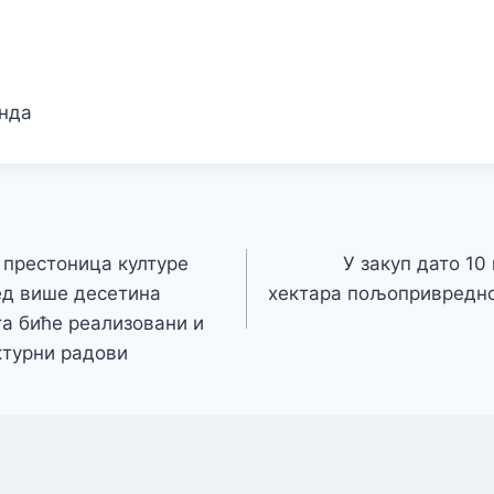
инда
 престоница културе
У закуп дато 10
ред више десетина
хектара пољопривредно
та биће реализовани и
ктурни радови