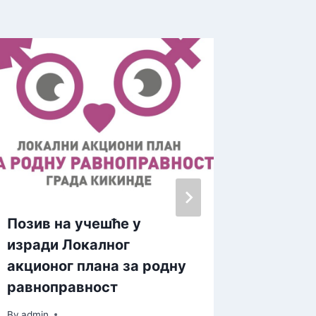
Позив на учешће у
Одбојк
изради Локалног
„Јелен
акционог плана за родну
младе 
равноправност
и Мађа
By
admin
By
admin