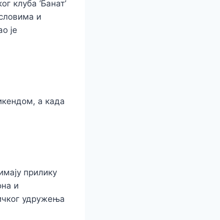
г клуба ‘Банат’
словима и
о је
икендом, а када
имају прилику
она и
њичког удружења