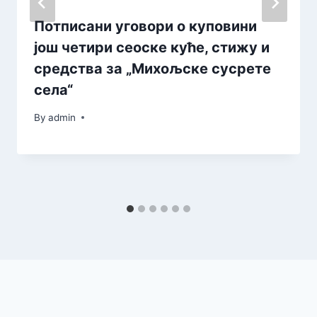
Потписани уговори о куповини
још четири сеоске куће, стижу и
средства за „Михољске сусрете
села“
By
admin