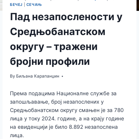
БЕЧЕЈ
|
СЕЧАЊ
Пад незапослености у
Средњобанатском
округу – тражени
бројни профили
By
Биљана Карапанџин
Према подацима Националне службе за
запошљавање, број незапослених у
Средњобанатском округу смањен је за 780
лица у току 2024. године, а на крају године
на евиденцији је било 8.892 незапослена
лица.