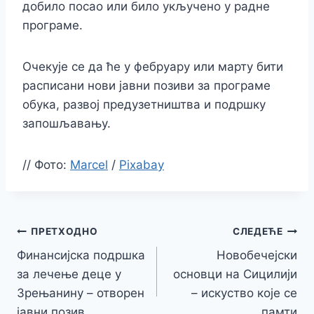
добило посао или било укључено у радне
програме.
Очекује се да ће у фебруару или марту бити
расписани нови јавни позиви за програме
обука, развој предузетништва и подршку
запошљавању.
//
Фото:
Marcel
/
Pixabay
Кретање
ПРЕТХОДНО
СЛЕДЕЋЕ
Финансијска подршка
Новобечејски
чланка
за лечење деце у
основци на Сицилији
Зрењанину – отворен
– искуство које се
јавни позив
памти