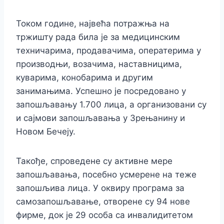
Током године, највећа потражња на
тржишту рада била је за медицинским
техничарима, продавачима, оператерима у
производњи, возачима, наставницима,
куварима, конобарима и другим
занимањима. Успешно је посредовано у
запошљавању 1.700 лица, а организовани су
и сајмови запошљавања у Зрењанину и
Новом Бечеју.
Такође, спроведене су активне мере
запошљавања, посебно усмерене на теже
запошљива лица. У оквиру програма за
самозапошљавање, отворене су 94 нове
фирме, док је 29 особа са инвалидитетом