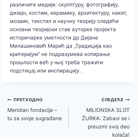
различите медије: скулптуру, фотографију,
дизајн, костим, керамику, архитектуру, накит,
мозаик, текстил и научну теорију следећи
основни теоријски став ауторке пројекта
историчарке уметности др Дијане
Милашиновић Марић да „Традиција као
критеријум“ не подразумева копирање
прошлости већ у њој треба тражити
подстицај или инспирацију .
Кретање
ПРЕТХОДНО
СЛЕДЕЋЕ
Meridian fondacija –
MILIONSKA SLOT
чланка
tu za svoje sugrađane
ŽURKA: Zabavi se i
preuzmi svoj deo
kolača!