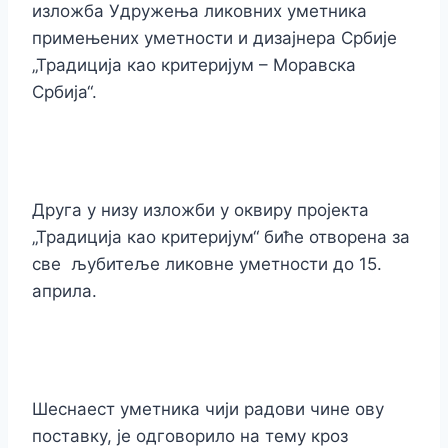
изложба Удружења ликовних уметника
примењених уметности и дизајнера Србије
„Традиција као критеријум – Моравска
Србија“.
Друга у низу изложби у оквиру пројекта
„Традиција као критеријум“ биће отворена за
све љубитеље ликовне уметности до 15.
априла.
Шеснаест уметника чији радови чине ову
поставку, је одговорило на тему кроз