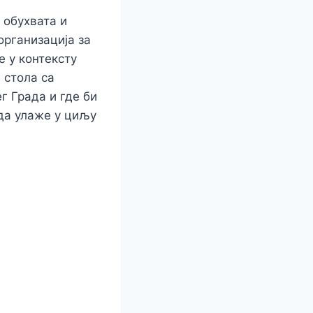
 обухвата и
организација за
 у контексту
 стола са
г Града и где би
да улаже у циљу