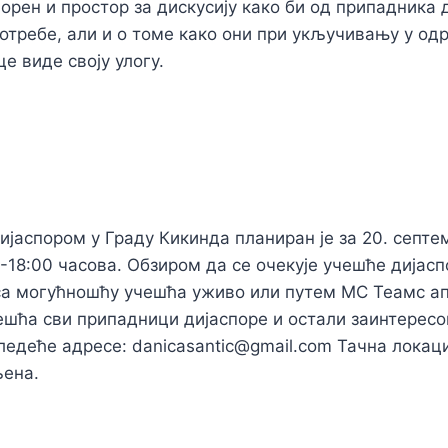
ворен и простор за дискусију како би од припадника 
потребе, али и о томе како они при укључивању у од
е виде своју улогу.
дијаспором у Граду Кикинда планиран је за 20. септе
0-18:00 часова. Обзиром да се очекује учешће дијасп
са могућношћу учешћа уживо или путем МС Теамс ап
ешћа сви припадници дијаспоре и остали заинтерес
ледеће адресе: danicasantic@gmail.com Тачна локаци
љена.