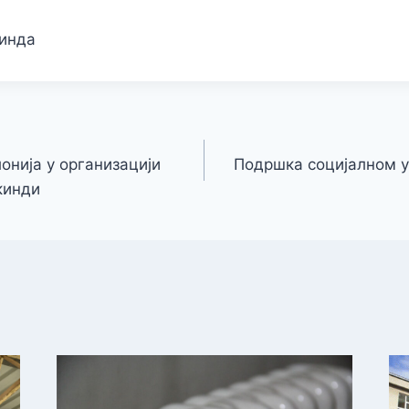
кинда
онија у организацији
Подршка социјалном 
кинди