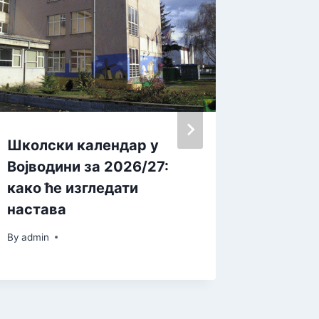
Школски календар у
Пријем
Војводини за 2026/27:
Влади
како ће изгледати
By
admin
настава
By
admin