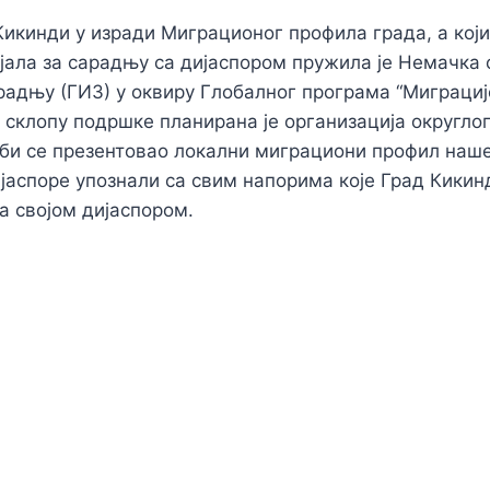
икинди у изради Миграционог профила града, а који
јала за сарадњу са дијаспором пружила је Немачка 
адњу (ГИЗ) у оквиру Глобалног програма “Миграције
У склопу подршке планирана је организација округлог
 би се презентовао локални миграциони профил наше
јаспоре упознали са свим напорима које Град Кикин
 својом дијаспором.