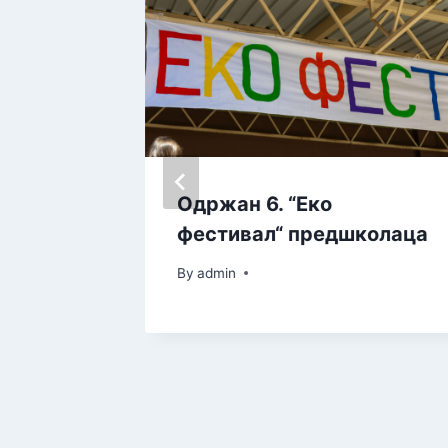
вече
Одржан 6. “Еко
Степ
фестивал“ предшколаца
By
admin