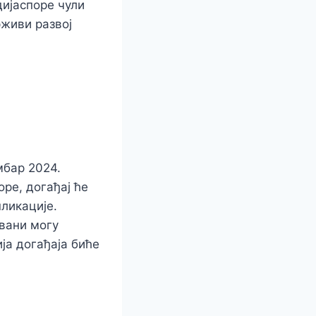
дијаспоре чули
рживи развој
мбар 2024.
оре, догађај ће
ликације.
овани могу
ја догађаја биће