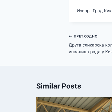
Извор- Град Ки
Кретање
ПРЕТХОДНО
Друга сликарска кол
чланка
инвалида рада у Ки
Similar Posts