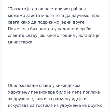
“Познато је да од најстаријих грађана
можемо заиста много тога да научимо, пре
свега како да подржимо једни друге.
Пожелела бих вам да у радости и срећи
славите славу још много година“, истакла је
министарка.
Обележавање славе у кикиндском
Удружењу пензионера било је лепа прилика
за дружење, али и за размену идеја и
искустава са гостима из удружења из других