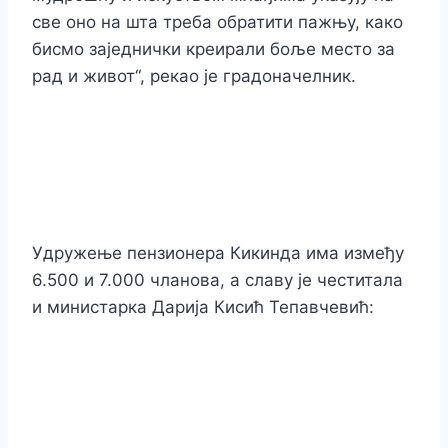
све оно на шта треба обратити пажњу, како
бисмо заједнички креирали боље место за
рад и живот“, рекао је градоначелник.
Удружење пензионера Кикинда има између
6.500 и 7.000 чланова, а славу је честитала
и министарка Дарија Кисић Тепавчевић: