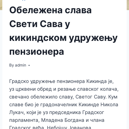
Обележена слава
Свети Сава у
кикиндском удружењу
пензионера
By
admin
Градско удружење пензионера Кикинда је,
уз црквени обред и резање славског колача,
свечано обележило славу, Светог Саву. Кум
славе био је градоначелник Кикинде Никола
Лукач, који је уз председника Градског
парламента, Младена Богдана и члана
Градског већа, Небојшу Јованова,