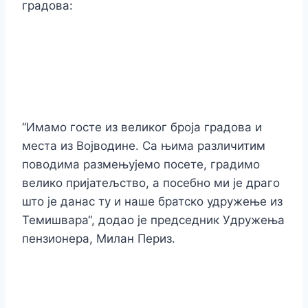
градова:
“Имамо госте из великог броја градова и
места из Војводине. Са њима различитим
поводима размењујемо посете, градимо
велико пријатељство, а посебно ми је драго
што је данас ту и наше братско удружење из
Темишвара“, додао је председник Удружења
пензионера, Милан Периз.