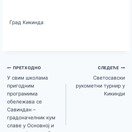
Град Кикинда
Кретање
ПРЕТХОДНО
СЛЕДЕЋЕ
У свим школама
Светосавски
чланка
пригодним
рукометни турнир у
програмима
Кикинди
обележава се
Савиндан –
градоначелник кум
славе у Основној и