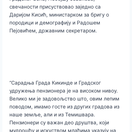
свечаности присуствовао заједно са
Даријом Кисић, министарком за бригу о
породици и демографију и Радошем
Пејовићем, државним секретаром.
“Сарадња Града Кикинде и Градског
удружења пензионера је на високом нивоу.
Велико ми је задовољство што, овим лепим
поводом, имамо госте из других градова из
наше земље, али и из Темишвара.
Пензионери су важан део друштва, који
мудрошћу и искуством млађима указују на