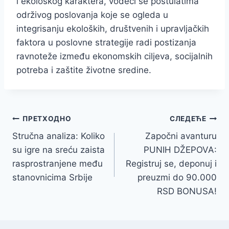
i ekološkog karaktera, vodeći se postulatima
održivog poslovanja koje se ogleda u
integrisanju ekoloških, društvenih i upravljačkih
faktora u poslovne strategije radi postizanja
ravnoteže između ekonomskih ciljeva, socijalnih
potreba i zaštite životne sredine.
Кретање
ПРЕТХОДНО
СЛЕДЕЋЕ
Stručna analiza: Koliko
Započni avanturu
чланка
su igre na sreću zaista
PUNIH DŽEPOVA:
rasprostranjene među
Registruj se, deponuj i
stanovnicima Srbije
preuzmi do 90.000
RSD BONUSA!