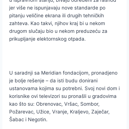
u ispravnom stanju, bivaju određeni za rashod
jer više ne ispunjavaju nove standarde po
pitanju veličine ekrana ili drugih tehničkih
zahteva. Kao takvi, njihov kraj bi u nekom
drugom slučaju bio u nekom preduzeću za
prikupljanje elektornskog otpada.
U saradnji sa Meridian fondacijom, pronadjeno
je bolje rešenje – da isti budu donirani
ustanovama kojima su potrebni. Svoj novi dom i
korisnike ovi televizori su pronašli u gradovima
kao što su: Obrenovac, Vršac, Sombor,
Požarevac, Užice, Vranje, Kraljevo, Zaječar,
Šabac i Negotin.