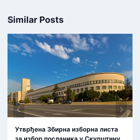
Similar Posts
Утврђена Збирна изборна листа
за избор посланика у Скупштину