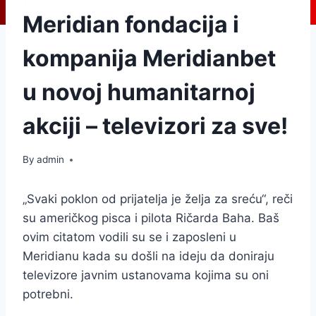
Meridian fondacija i
kompanija Meridianbet
u novoj humanitarnoj
akciji – televizori za sve!
By
admin
„Svaki poklon od prijatelja je želja za sreću“, reči
su američkog pisca i pilota Ričarda Baha. Baš
ovim citatom vodili su se i zaposleni u
Meridianu kada su došli na ideju da doniraju
televizore javnim ustanovama kojima su oni
potrebni.