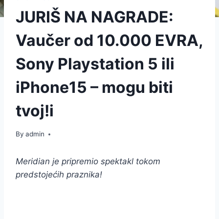
JURIŠ NA NAGRADE:
Vaučer od 10.000 EVRA,
Sony Playstation 5 ili
iPhone15 – mogu biti
tvoj!i
By
admin
Meridian je pripremio spektakl tokom
predstojećih praznika!