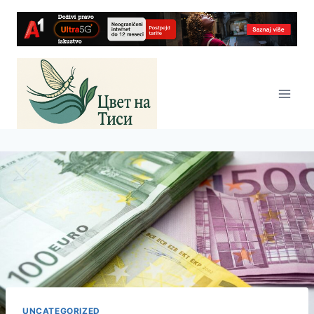
Skip
to
content
UNCATEGORIZED