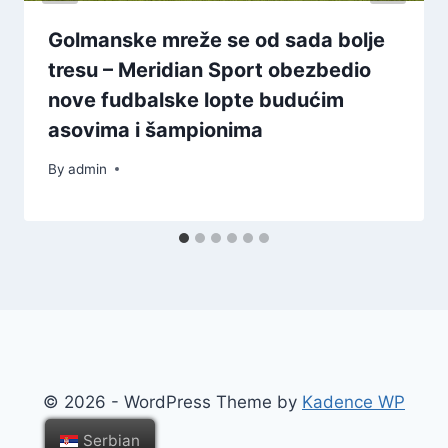
Golmanske mreže se od sada bolje
tresu – Meridian Sport obezbedio
nove fudbalske lopte budućim
asovima i šampionima
By
admin
© 2026 - WordPress Theme by
Kadence WP
Serbian