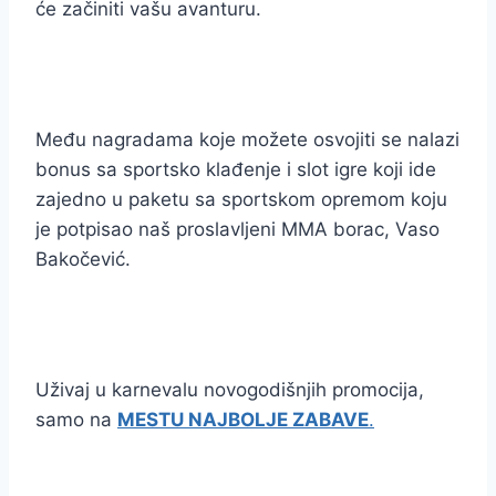
će začiniti vašu avanturu.
Među nagradama koje možete osvojiti se nalazi
bonus sa sportsko klađenje i slot igre koji ide
zajedno u paketu sa sportskom opremom koju
je potpisao naš proslavljeni MMA borac, Vaso
Bakočević.
Uživaj u karnevalu novogodišnjih promocija,
samo na
MESTU NAJBOLJE ZABAVE
.