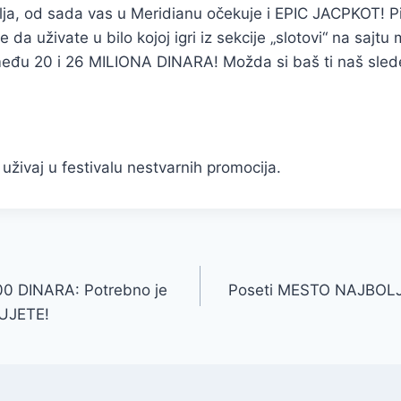
lja, od sada vas u Meridianu očekuje i EPIC JACPKOT! P
 da uživate u bilo kojoj igri iz sekcije „slotovi“ na sajtu
eđu 20 i 26 MILIONA DINARA! Možda si baš ti naš sled
 uživaj u festivalu nestvarnih promocija.
0 DINARA: Potrebno je
Poseti MESTO NAJBOLJ
UJETE!