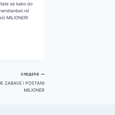
itate se kako do
 meridianbet.rs!
eći MILIONER!
СЛЕДЕЋЕ
E ZABAVE i POSTANI
MILIONER