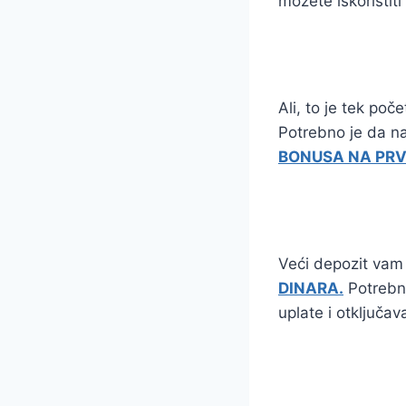
možete iskoristiti 
Ali, to je tek po
Potrebno je da na
BONUSA NA PRVI
Veći depozit vam
DINARA.
Potrebno
uplate i otključ