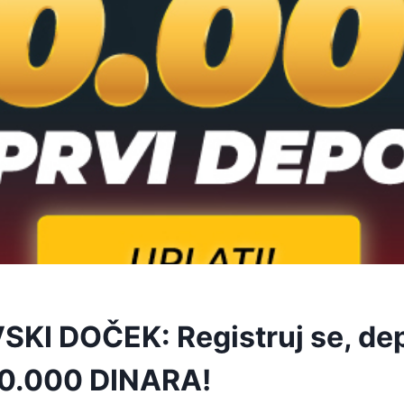
KI DOČEK: Registruj se, dep
20.000 DINARA!