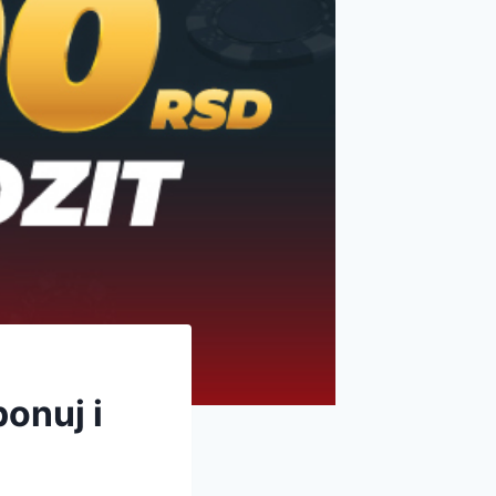
onuj i