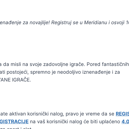
enađenje za novajlije! Registruj se u Meridianu i osvoj
a da misli na svoje zadovoljne igrače. Pored fantastični
ti postojeći, spremno je neodoljivo iznenađenje i za
ANE IGRAČE.
te aktivan korisnički nalog, pravo je vreme da se
REGI
GISTRACIJE
na vaš korisnički nalog će biti uplaćeno
4.