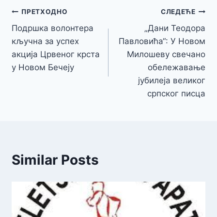
Кретање
ПРЕТХОДНО
СЛЕДЕЋЕ
Подршка волонтера
„Дани Теодора
чланка
кључна за успех
Павловића“: У Новом
акција Црвеног крста
Милошеву свечано
у Новом Бечеју
обележавање
јубилеја великог
српског писца
Similar Posts