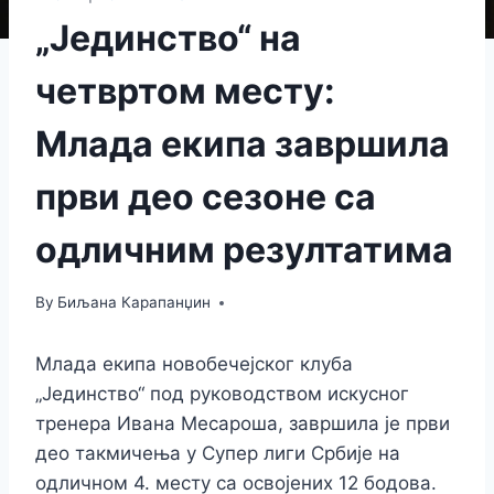
„Јединство“ на
четвртом месту:
Млада екипа завршила
први део сезоне са
одличним резултатима
By
Биљана Карапанџин
Млада екипа новобечејског клуба
„Јединство“ под руководством искусног
тренера Ивана Месароша, завршила је први
део такмичења у Супер лиги Србије на
одличном 4. месту са освојених 12 бодова.