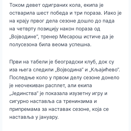
Током девет одиграних кола, екипа је
остварила шест победа и три пораза. Иако је
на крају првог дела сезоне дошло до пада
на четврту позицију након пораза од
„Војводине“, тренер Месарош истиче да је
полусезона била веома успешна.
Први на табели је београдски клуб, док су
иза њега следили „Војводина“ и „Кљајићево“.
Последње коло у првом делу сезоне донело
је неочекиван расплет, али екипа
„Јединства“ је показала изузетну игру и
сигурно наставља са тренинзима и
припремама за наставак сезоне, која се
наставља у јануару.