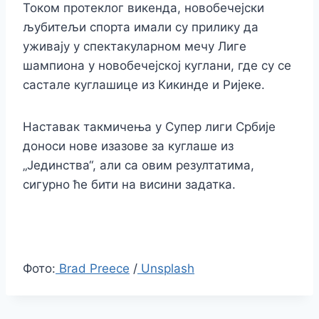
Током протеклог викенда, новобечејски
љубитељи спорта имали су прилику да
уживају у спектакуларном мечу Лиге
шампиона у новобечејској куглани, где су се
састале куглашице из Кикинде и Ријеке.
Наставак такмичења у Супер лиги Србије
доноси нове изазове за куглаше из
„Јединства“, али са овим резултатима,
сигурно ће бити на висини задатка.
Фото:
Brad Preece
/
Unsplash