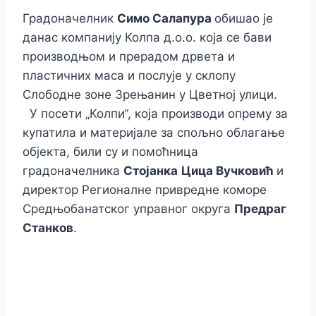
Градоначелник
Симо Салапура
обишао је
данас компанију Колпа д.о.о. која се бави
производњом и прерадом дрвета и
пластичних маса и послује у склопу
Слободне зоне Зрењанин у Цветној улици.
У посети „Колпи“, која производи опрему за
купатила и материјале за спољно облагање
објекта, били су и помоћница
градоначелника
Стојанка
Цица Вучковић
и
директор Регионалне привредне коморе
Средњобанатског управног округа
Предраг
Станков
.