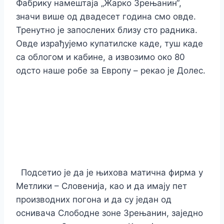
Фабрику намештаја „Жарко Зрењанин“,
значи више од двадесет година смо овде.
Тренутно је запослених близу сто радника.
Овде израђујемо купатилске каде, туш каде
са облогом и кабине, а извозимо око 80
одсто наше робе за Европу – рекао је Долес.
Подсетио је да је њихова матична фирма у
Метлики – Словенија, као и да имају пет
производних погона и да су један од
оснивача Слободне зоне Зрењанин, заједно