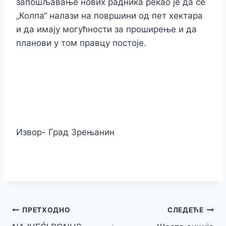
запошљавање нових радника рекао је да се
„Колпа“ налази на површини од пет хектара
и да имају могућности за проширење и да
планови у том правцу постоје.
Извор- Град Зрењанин
Кретање
ПРЕТХОДНО
СЛЕДЕЋЕ