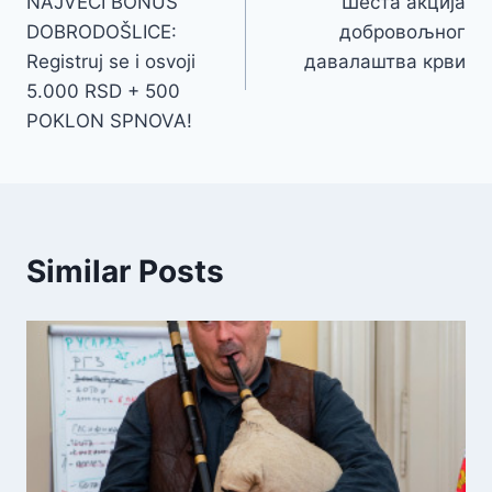
NAJVEĆI BONUS
Шеста акција
чланка
DOBRODOŠLICE:
добровољног
Registruj se i osvoji
давалаштва крви
5.000 RSD + 500
POKLON SPNOVA!
Similar Posts