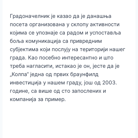
Градоначелник је казао да је данашња
посета организована у склопу активности
којима се упознаје са радом и успоставља
боља комуникација са привредним
субјектима који послују на територији нашег
града. Као посебно интересантно и што
треба нагласити, истакао је он, јесте да је
„Колпа“ једна од првих браунфилд
инвестиција у нашем граду, још од 2003.
године, са више од сто запослених и
компанија за пример.