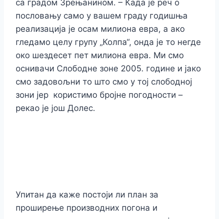
са градом Зрењанином. – Када је реч о
пословању само у вашем граду годишња
реализација је осам милиона евра, а ако
гледамо целу групу „Колпа“, онда је то негде
око шездесет пет милиона евра. Ми смо
оснивачи Слободне зоне 2005. године и јако
смо задовољни то што смо у тој слободној
зони јер користимо бројне погодности –
рекао је још Долес.
Упитан да каже постоји ли план за
проширење производних погона и