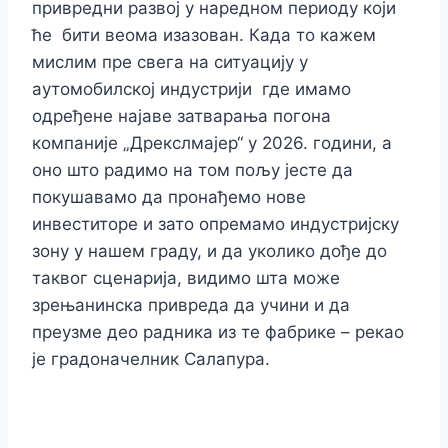
привредни развој у наредном периоду који
ће бити веома изазован. Када то кажем
мислим пре свега на ситуацију у
аутомобилској индустрији где имамо
одређене најаве затварања погона
компаније „Дрекслмајер“ у 2026. години, а
оно што радимо на том пољу јесте да
покушавамо да пронађемо нове
инвеститоре и зато опремамо индустријску
зону у нашем граду, и да уколико дође до
таквог сценарија, видимо шта може
зрењанинска привреда да учини и да
преузме део радника из те фабрике – рекао
је градоначелник Салапура.