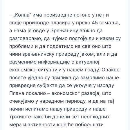
– „Колпа“ има производне погоне у пет и
своје производе пласира у преко 45 земаља,
а нама је овде у Зрењанину важно да
разговарамо, да чујемо постоје ли и какви су
проблеми и да подсетимо на све оно што
чини зрењанинску привреду јаком, али и да
разменимо информације о актуелној
економској ситуацији у нашем граду. Овакве
посете уједно су прилика да замолимо наше
привредне субјекте да се укључе у израду
Плана локално – економског развоја, што
очекујемо у наредном периоду, и да на тај
начин испитамо нашу привреду и наше
тржиште како би донели сет неопходних
мера и активности које ће побољшати