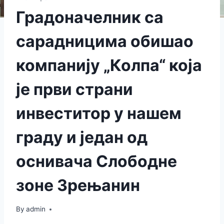
Градоначелник са
сарадницима обишао
компанију „Колпа“ која
је први страни
инвеститор у нашем
граду и један од
оснивача Слободне
зоне Зрењанин
By
admin