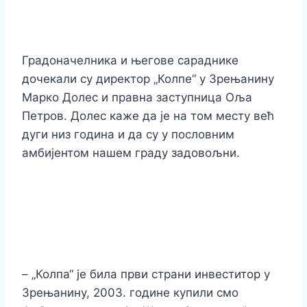
Градоначелника и његове сараднике
дочекали су директор „Колпе“ у Зрењанину
Марко Долес и правна заступница Оља
Петров. Долес каже да је на том месту већ
дуги низ година и да су у пословним
амбијентом нашем граду задовољни.
– „Колпа“ је била први страни инвеститор у
Зрењанину, 2003. године купили смо