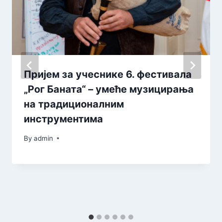
Пријем за учеснике 6. фестивала
„Рог Баната“ – умеће музицирања
на традиционалним
инструментима
By
admin