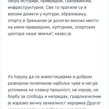
својој историји, привредни, грађевински,
инфраструктурни. Све то пратили су и
високи домети у култури, образовању,
спорту и Зрењанин је досегао високо место
на мапи привредних, културних, спортских
центара наше земље”, казао је.
Уз поруку да се инвестицијама и добром
развојном политиком најбоље чува и негује
успомена на славну прошлост, на хероје, на
борбу за слободу и напредак, градоначелник
је изразио вечну захвалност херојима Другог