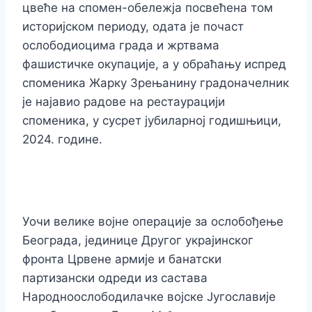
цвеће на спомен-обележја посвећена том
историјском периоду, одата је почаст
ослободиоцима града и жртвама
фашистичке окупације, а у обраћању испред
споменика Жарку Зрењанину градоначелник
је најавио радове на рестаурацији
споменика, у сусрет јубиларној годишњици,
2024. године.
Уочи велике војне операције за ослобођење
Београда, јединице Другог украјинског
фронта Црвене армије и банатски
партизански одреди из састава
Народноослободилачке војске Југославије