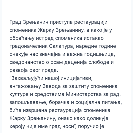
Град Зрењанин приступа рестаурацији
споменика Жарку Зрењанину, а како је у
обраћању испред споменика истакао
градоначелник Салапура, наредне године
очекује нас значајна и важна годишњица,
сведочанство о осам деценија слободе и
развоја овог града.
“Захваљујући нашој иницијативи,
ангажовању Завода за заштиту споменика
културе и средствима Министарства за рад,
запошљавање, борачка и социјална питања,
биће извршена рестаурација споменика
Жарку Зрењанину, онако како доликује
хероју чије име град носи”, поручио је