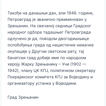
Такође на данашњи дан, али 1946. године,
Петровград је званично преименован у
Зрењанин. На свечаној седници Градског
народног одбора тадашњег Петровграда
одлучено је да, поводом двогодишњице
ослобођења града од нацистичке немачке
окупације у Другом светском рату, тај
банатски град добије име по народном
хероју Жарку Зрењанину – Учи (1902 —
1942), члану ЦК КПЈ, политичком секретару
Покрајинског комитета КПЈ за Војводину и
организатору устанка у Војводини.
Град Зрењанин