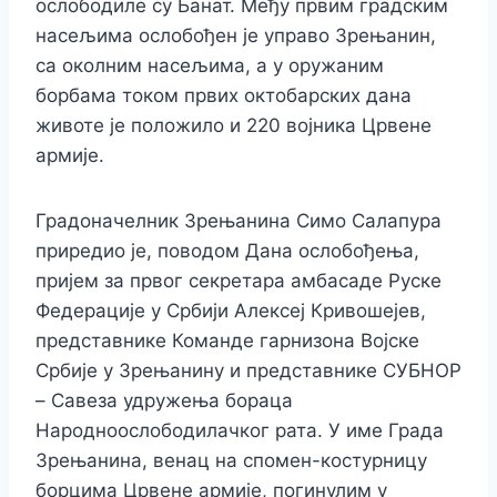
ослободиле су Банат. Међу првим градским
насељима ослобођен је управо Зрењанин,
са околним насељима, а у оружаним
борбама током првих октобарских дана
животе је положило и 220 војника Црвене
армије.
Градоначелник Зрењанина Симо Салапура
приредио је, поводом Дана ослобођења,
пријем за првог секретара амбасаде Руске
Федерације у Србији Алексеј Кривошејев,
представнике Команде гарнизона Војске
Србије у Зрењанину и представнике СУБНОР
– Савеза удружења бораца
Народноослободилачког рата. У име Града
Зрењанина, венац на спомен-костурницу
борцима Црвене армије, погинулим у