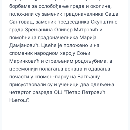
борбама за ослобођење града и околине,
положили су заменик градоначелника Саша
Сантовац, заменик председника Скупштине
града Зрењанина Оливер Митровић и
помоћница градоначелника Марија
Дамјановић. Цвеће је положено и на
споменик народном хероју Соњи
Маринковић и стрељаним родољубима, а
церемонији полагања венаца и одавања
почасти у спомен-парку на Багљашу
присуствовали су и ученици два одељења
четвртог разреда ОШ “Петар Петровић
Његош”.