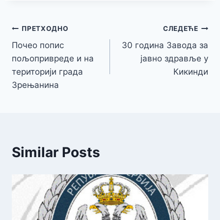
Кретање
ПРЕТХОДНО
СЛЕДЕЋЕ
Почео попис
30 година Завода за
чланка
пољопривреде и на
јавно здравље у
територији града
Кикинди
Зрењанина
Similar Posts