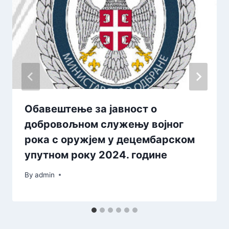
Обавештење за јавност о
добровољном служењу војног
рока с оружјем у децембарском
упутном року 2024. године
By
admin