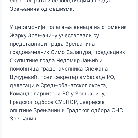
светског рата и ослободиоцима града
Зрењанина од фашизма.
У церемонији полагања венаца на споменик
Жарку Зрењанину учествовали су
представници Града Зрењанина –
градоначелник Симо Салапура, председник
Скупштине града Чедомир Јањић и
помоћница градоначелника Снежана
Вучуревић, први секретар амбасаде РФ,
делегације Средњобанатског округа,
Команде гарнизона ВС у Зрењанину,
Градског одбора СУБНОР, Јеврејске
општине Зрењанин и Градског одбора СНС
Зрењанин.