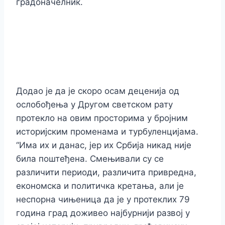
градоначелник.
Додао је да је скоро осам деценија од
ослобођења у Другом светском рату
протекло на овим просторима у бројним
историјским променама и турбуленцијама.
“Има их и данас, јер их Србија никад није
била поштеђена. Смењивали су се
различити периоди, различита привредна,
економска и политичка кретања, али је
неспорна чињеница да је у протеклих 79
година град доживео најбурнији развој у