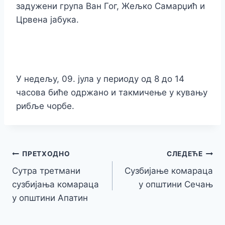
задужени група Ван Гог, Жељко Самарџић и
Црвена јабука.
У недељу, 09. јула у периоду од 8 до 14
часова биће одржано и такмичење у кувању
рибље чорбе.
Кретање
ПРЕТХОДНО
СЛЕДЕЋЕ
Сутра третмани
Сузбијање комараца
чланка
сузбијања комараца
у општини Сечањ
у општини Апатин