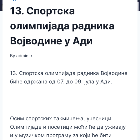
13. Спортска
олимпијада радника
Војводине у Ади
By
admin
13. Спортска олимпијада радника Војводине
биће одржана од 07. до 09. јула у Ади.
Осим спортских такмичења, учесници
Олимпијаде и посетици моћи ће да уживају
и у музичком програму за који ће бити