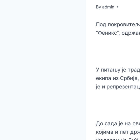
By
admin
Под покровитељс
“Феникс“, одржан
У питању је тра
екипа из Србије
је и репрезентац
До сада је на о
којима и пет др