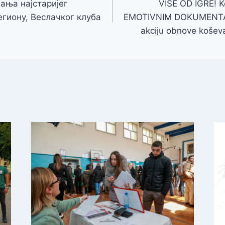
ања најстаријег
VIŠE OD IGRE! K
егиону, Веслачког клуба
EMOTIVNIM DOKUMENTARC
akciju obnove koševa