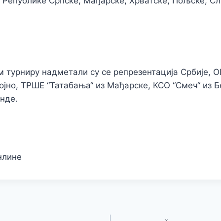
 Републике Српске, Мађарске, Хрватске, Пољске, Сл
турниру надметали су се репрезентација Србије, О
гојно, ТРШЕ “Татабања“ из Мађарске, КСО “Смеч“ из 
инде.
нлине