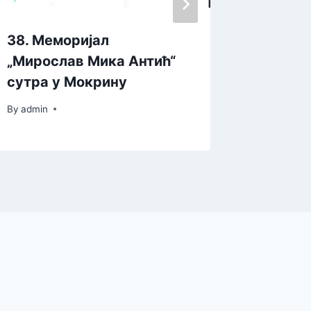
38. Меморијал
Летњи 
„Мирослав Мика Антић“
малом 
сутра у Мокрину
04. јул
By
admin
By
admin