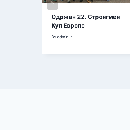
њи
Oдржан 22. Стронгмен
удбалу
Куп Европе
By
admin