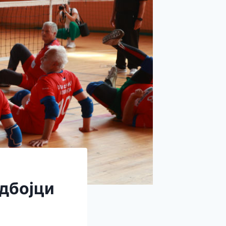
одбојци