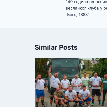
140 година од оснив
чланка
веслачког клуба у р
“Бегеј 1883”
Similar Posts