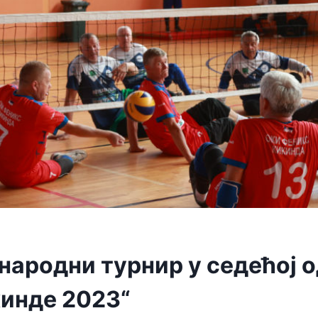
народни турнир у седећој 
кинде 2023“