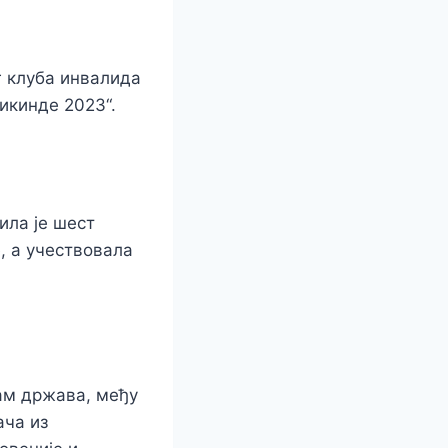
г клуба инвалида
Кикинде 2023“.
ила је шест
, а учествовала
дам држава, међу
ача из