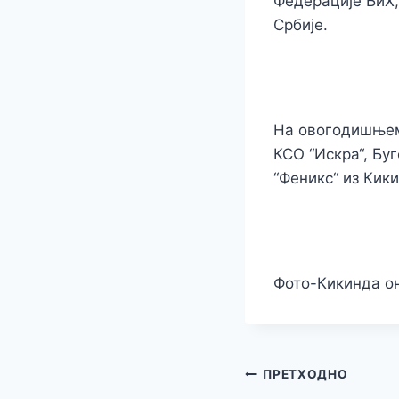
Федерације БиХ,
Србије.
На овогодишњем 
КСО “Искра“, Бу
“Феникс“ из Кик
Фото-Кикинда о
Кретање
ПРЕТХОДНО