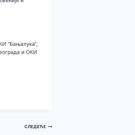
овеније и
КИ “Бањалука“,
Београда и ОКИ
СЛЕДЕЋЕ