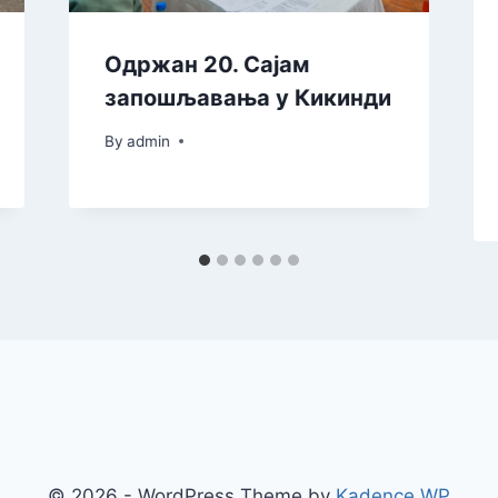
Одржан 20. Сајам
запошљавања у Кикинди
By
admin
© 2026 - WordPress Theme by
Kadence WP