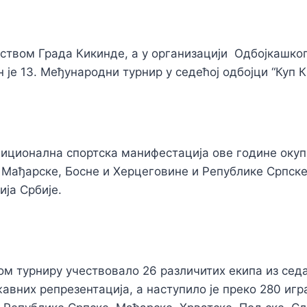
твом Града Кикинде, а у организацији Одбојкашко
 је 13. Међународни турнир у седећој одбојци “Куп 
диционална спортска манифестација ове године окуп
, Мађарске, Босне и Херцеговине и Републике Српске
ија Србије.
вом турниру учествовало 26 различитих екипа из се
жавних репрезентација, а наступило је преко 280 игр