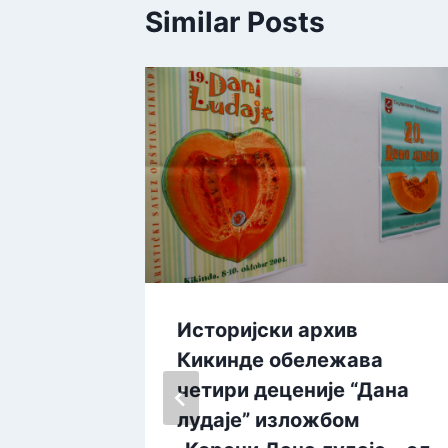
Similar Posts
ада
Историјски архив
тали
Кикинде обележава
четири деценије “Дана
лудаје” изложбом