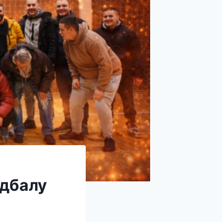
удбалу