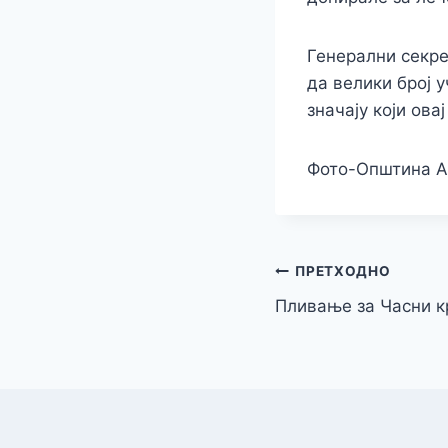
Генерални секре
да велики број 
значају који ов
Фото-Општина А
Кретање
ПРЕТХОДНО
Пливање за Часни кр
чланка