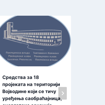
Средства за 18
Сутра 
пројеката на територији
Апатин
Војводине који се тичу
вечери
уређења саобраћајница,
By
admin