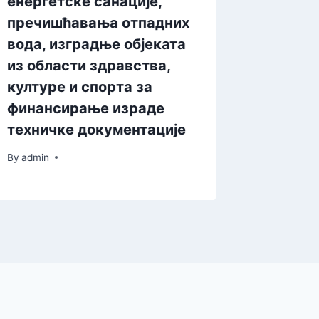
енергетске санације,
пречишћавања отпадних
вода, изградње објеката
из области здравства,
културе и спорта за
финансирање израде
техничке документације
By
admin