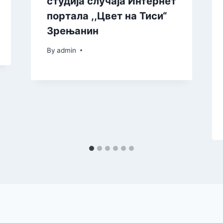
студија случаја Интернет
портала ,,Цвет на Тиси“
Зрењанин
By
admin