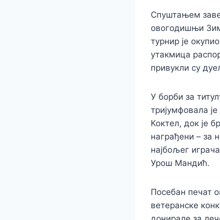
Спуштањем завес
овогодишњи Зим
турнир је окупио
утакмица распор
привукли су дуе
У борби за титу
тријумфовала је
Коктел, док је 
награђени – за 
најбољег играча
Урош Мандић.
Посебан печат о
ветеранске конк
донирале за ле