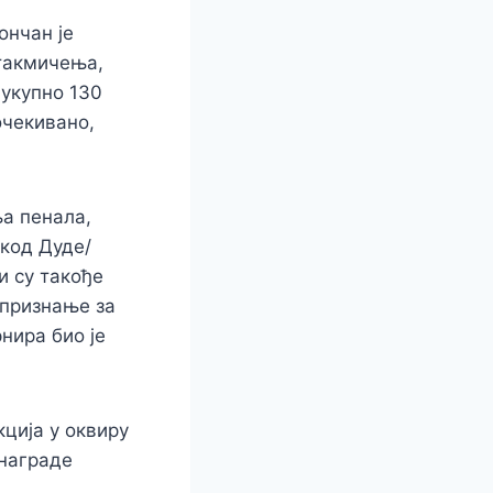
ончан је
такмичења,
 укупно 130
очекивано,
ња пенала,
 код Дуде/
и су такође
 признање за
нира био је
ција у оквиру
 награде