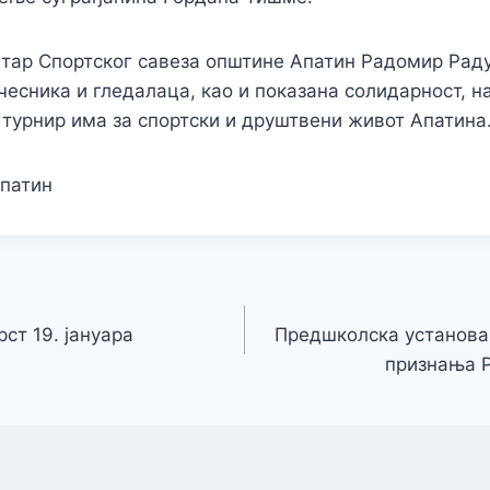
тар Спортског савеза општине Апатин Радомир Радуј
учесника и гледалаца, као и показана солидарност, н
ај турнир има за спортски и друштвени живот Апатина
патин
ст 19. јануара
Предшколска установа
признања 