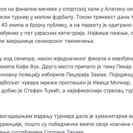
е на финалне мечеве у спортској хали у Апатину ок
ски турнир у малом фудбалу. Током тринаест дана 
 40 екипа и бројну публику, а на паркету је одиграно
еђених у пет узрасних категорија. Највише пажње, 
ли завршнице сениорског такмичења.
лу код сениора, након изједначеног финала и извође
 екипа Кафе Вук. Друго место припало је тиму Пекар
бронзану позицију изборила Пицерија Замак. Појединц
најбољег чувара мреже проглашен је Ивица Молнар,
 добио је Стефан Ђукић, а најефикаснији стрелац тур
вогодишњем издању турнира дала је хуманитарна ак
уренције, пошто су победничке екипе своје новчане
чење суграђанина Гордана Тишме.