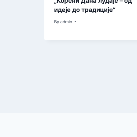
„Корени Дана лудаје – од
идеје до традиције“
By
admin