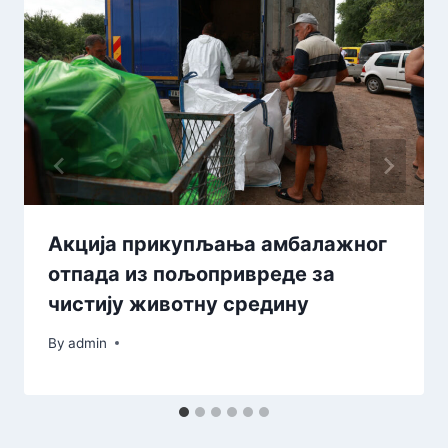
Акција прикупљања амбалажног
отпада из пољопривреде за
чистију животну средину
By
admin