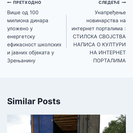
Кретање
ПРЕТХОДНО
СЛЕДЕЋЕ
Више од 100
Унапређење
чланка
милиона динара
новинарства на
уложено у
интернет порталима :
енергетску
СТИЛСКА СВОЈСТВА
ефикасност школских
НАПИСА О КУЛТУРИ
и јавних објеката у
НА ИНТЕРНЕТ
Зрењанину
ПОРТАЛИМА
Similar Posts