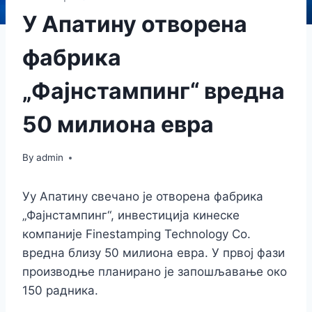
У Апатину отворена
фабрика
„Фајнстампинг“ вредна
50 милиона евра
By
admin
Уу Апатину свечано је отворена фабрика
„Фајнстампинг“, инвестиција кинеске
компаније Finestamping Technology Co.
вредна близу 50 милиона евра. У првој фази
производње планирано је запошљавање око
150 радника.