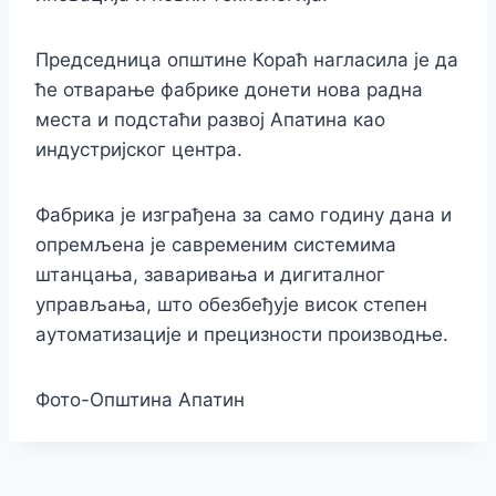
Председница општине Кораћ нагласила је да
ће отварање фабрике донети нова радна
места и подстаћи развој Апатина као
индустријског центра.
Фабрика је изграђена за само годину дана и
опремљена је савременим системима
штанцања, заваривања и дигиталног
управљања, што обезбеђује висок степен
аутоматизације и прецизности производње.
Фото-Општина Апатин