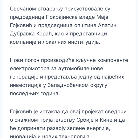
Свечаном отварању присуствовале су
председница Покрајинске владе Маја
Гојковић и председница општине Апатин
Дубравка Кораћ, као и представници
компаније и локалних институција.
Нови погон производиће кључне компоненте
електромотора за аутомобиле нове
генерације и представља једну од највећих
инвестиција у Западнобачком округу
последњих година.
Гојковић је истакла да овај пројекат сведочи
о снажном пријатељству Србије и Кине и да
ће допринети развоју зелене енергије,
иновација и нових технологија.