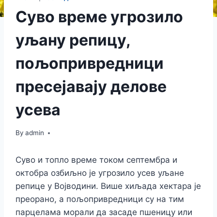
Суво време угрозило
уљану репицу,
пољопривредници
пресејавају делове
усева
By
admin
Суво и топло време током септембра и
октобра озбиљно је угрозило усев уљане
репице у Војводини. Више хиљада хектара је
преорано, а пољопривредници су на тим
парцелама морали да засаде пшеницу или