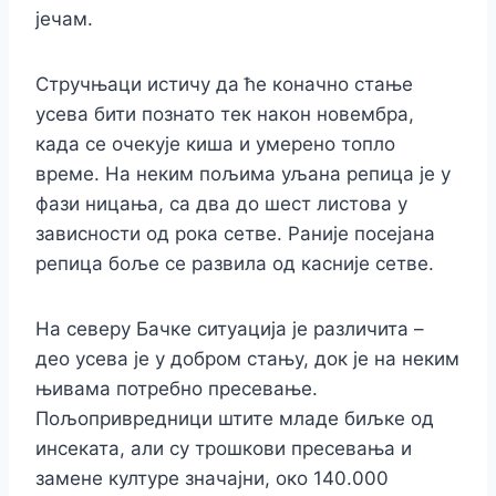
јечам.
Стручњаци истичу да ће коначно стање
усева бити познато тек након новембра,
када се очекује киша и умерено топло
време. На неким пољима уљана репица је у
фази ницања, са два до шест листова у
зависности од рока сетве. Раније посејана
репица боље се развила од касније сетве.
На северу Бачке ситуација је различита –
део усева је у добром стању, док је на неким
њивама потребно пресевање.
Пољопривредници штите младе биљке од
инсеката, али су трошкови пресевања и
замене културе значајни, око 140.000