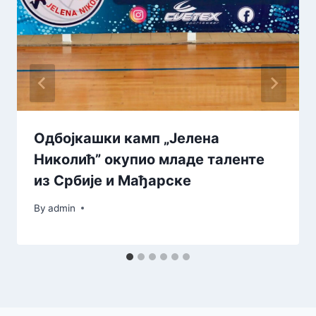
Одбојкашки камп „Јелена
Николић” окупио младе таленте
из Србије и Мађарске
By
admin