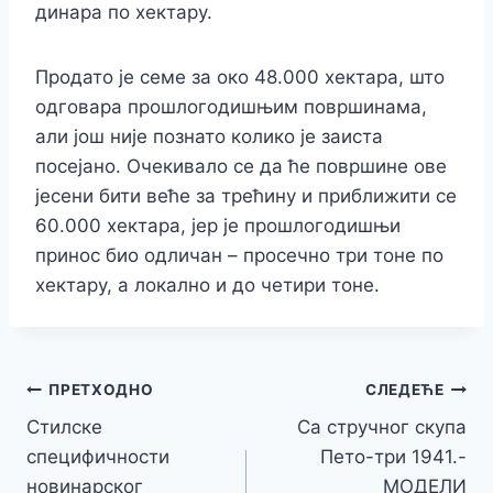
динара по хектару.
Продато је семе за око 48.000 хектара, што
одговара прошлогодишњим површинама,
али још није познато колико је заиста
посејано. Очекивало се да ће површине ове
јесени бити веће за трећину и приближити се
60.000 хектара, јер је прошлогодишњи
принос био одличан – просечно три тоне по
хектару, а локално и до четири тоне.
Кретање
ПРЕТХОДНО
СЛЕДЕЋЕ
Стилске
Са стручног скупа
чланка
специфичности
Пето-три 1941.-
новинарског
МОДЕЛИ