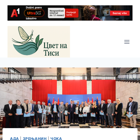
Skip
to
content
АДА
|
ЗРЕЊАНИН
|
ЧОКА