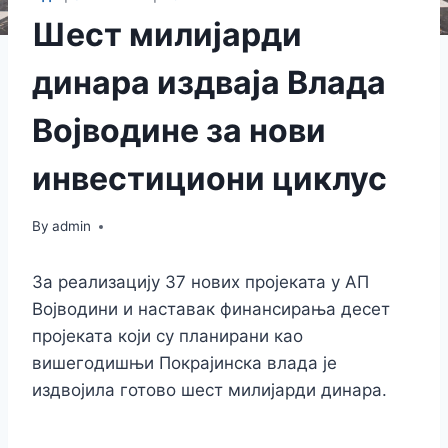
Шест милијарди
динара издваја Влада
Војводине за нови
инвестициони циклус
By
admin
За реализацију 37 нових пројеката у АП
Војводини и наставак финансирања десет
пројеката који су планирани као
вишегодишњи Покрајинска влада је
издвојила готово шест милијарди динара.