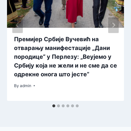
Премијер Србије Вучевић на
отварању манифестације „Дани
породице“ у Перлезу: „Веујемо у
Србију која не жели и не сме да се
одрекне онога што јесте“
By
admin