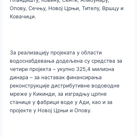
Пландишту, Ковину, Сенти, Алибунару,
Опову, Сечњу, Новој Црњи, Тителу, Вршцу и
Ковачици.
За реализацију пројеката у области
водоснабдевања додељена су средства за
четири пројекта – укупно 325,4 милиона
динара – за наставак финансирања
реконструкције дистрибутивне водоводне
мреже у Кикинди, за изградњу црпне
станице у фабрици воде у Ади, као и за
пројекте у Новој Црњи и Опову.