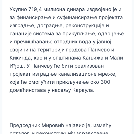
Укупно 719,4 милиона динара издвојено је и
за финансирање и суфинансирање пројеката
изградње, доградње, реконструкције и
санације система за прикупљање, одвођење
и пречишћавање отпадних вода у јавној
својини на територији градова Панчево и
Кикинда, као и у општинама Кањижа и Мали
Иђош. У Панчеву ће бити реализован
пројекат изградње канализационе мреже,
која ће омогућити прикључење око 300
домаћинстава у насељу Караула.
Председник Мировић најавио је, између
осталог, и реконструкцију здравствене