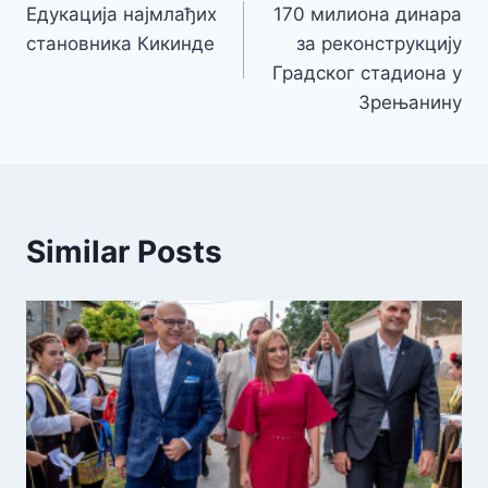
Едукација најмлађих
170 милиона динара
чланка
становника Кикинде
за реконструкцију
Градског стадиона у
Зрењанину
Similar Posts