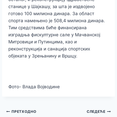
станице у Шајкашу, за шта је издвојено
готово 100 милиона динара. За област
спорта намењено је 508,4 милиона динара.
Тим средствима биће финансирана
изградња фискултурне сале у Мачванској
Митровици и Путинцима, као и
реконструкција и санација спортских
објеката у Зрењанину и Вршцу.
Фото- Влада Војводине
Кретање
ПРЕТХОДНО
СЛЕДЕЋЕ