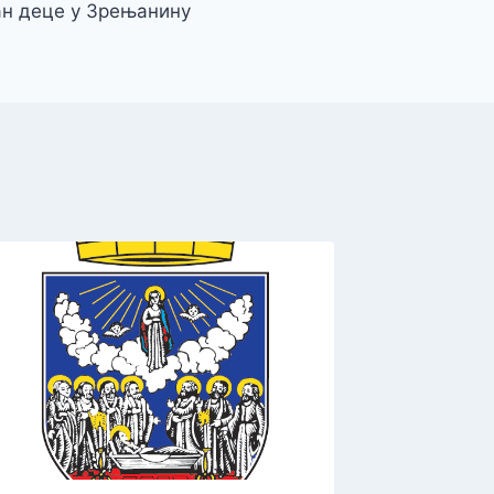
н деце у Зрењанину