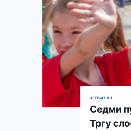
ЗРЕЊАНИН
Седми п
Тргу сл