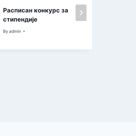
Расписан конкурс за
Отворе
стипендије
сезона
By
admin
By
admin