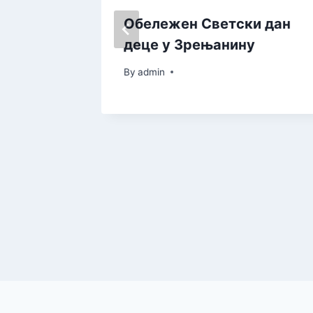
ја
Обележен Светски дан
у
деце у Зрењанину
By
admin
 у