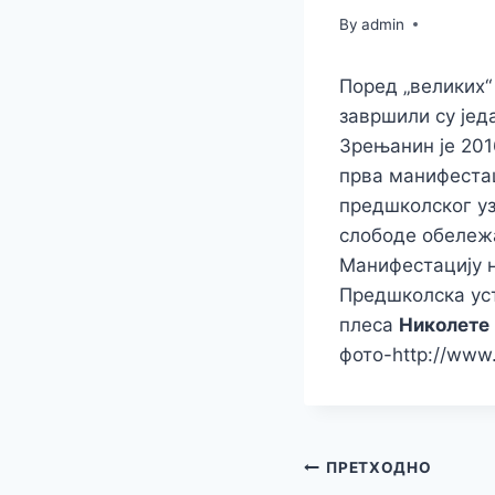
By
admin
Поред „великих“
завршили су јед
Зрењанин је 201
прва манифестац
предшколског уз
слободе обележа
Манифестацију н
Предшколска ус
плеса
Николете
фото-http://www.
Кретање
ПРЕТХОДНО