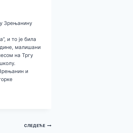
 у Зрењанину
, и то је била
године, малишани
есом на Тргу
школу.
 Зрењанин и
торке
СЛЕДЕЋЕ