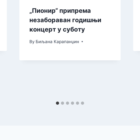
„Пионир“ припрема
незабораван годишњи
концерт у суботу
By
Биљана Карапанџин