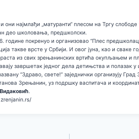
 и они најмлађи „матуранти“ плесом на Тргу слободе
ан део школовања, предшколски.
6. године покренуо и организовао “Плес предшколаца”
ија такве врсте у Србији. И овог јуна, као и сваке 
раста из свих зрењанинских вртића окупљањем и пл
вају завршетак једног дела детињства и полазак у 
азвану “Здраво, свете!” заједнички организују Град
танова Зрењанин, уз подршку васпитача и координа
 Видаковић
.
zrenjanin.rs/