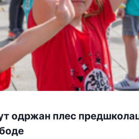
ут одржан плес предшколац
ободе