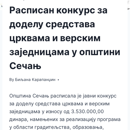
Расписан конкурс за
доделу средстава
црквама и верским
заједницама у општини
Сечањ
By
Биљана Карапанџин
Општина Сечањ расписала је јавни конкурс
за доделу средстава црквама и верским
заједницама у износу од 3.530.000,00
динара, намењених за реализацију програма
у области градитељства, образовања,