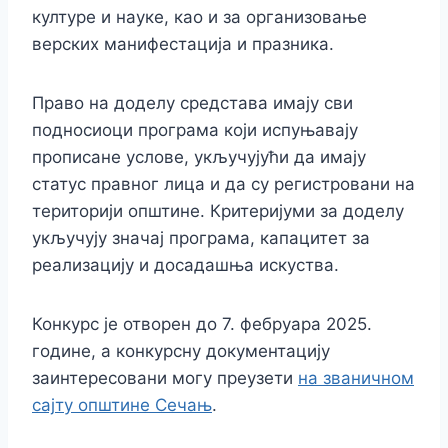
културе и науке, као и за организовање
верских манифестација и празника.
Право на доделу средстава имају сви
подносиоци програма који испуњавају
прописане услове, укључујући да имају
статус правног лица и да су регистровани на
територији општине. Критеријуми за доделу
укључују значај програма, капацитет за
реализацију и досадашња искуства.
Конкурс је отворен до 7. фебруара 2025.
године, а конкурсну документацију
заинтересовани могу преузети
на званичном
сајту општине Сечањ
.