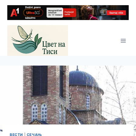
Skip
to
content
ВЕСТИ
|
СЕЧАЊ