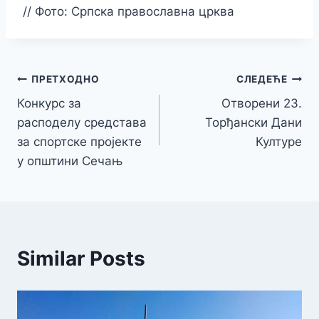
//
Фото: Српска православна црква
Кретање
ПРЕТХОДНО
СЛЕДЕЋЕ
Конкурс за
Отворени 23.
чланка
расподелу средстава
Торђански Дани
за спортске пројекте
Културе
у општини Сечањ
Similar Posts