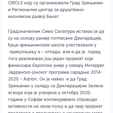
CIRCLЕ коју су организовали Град Зрењанин
и Регионални центар за друштвено-
економски развој Банат.
Градоначелник Симо Салапура истакао је да
су на основу раније потписане Декларације,
ђаци зрењанинских школа учествовали у
прикупљању е – отпада, али и да је поред
тога реализован још један пројекат који
финансира Европска унија у оквиру Интеррег
Јадранско-јонског програма сарадње 2014-
2020 – Adrion. Он је навео и да Град
Зрењанин у складу са Декларацијом Зелене
агенде која је усвојена у октобру 2020.
године у Софији континурирано спроводи
активности на овом пољу и да овај пројекат