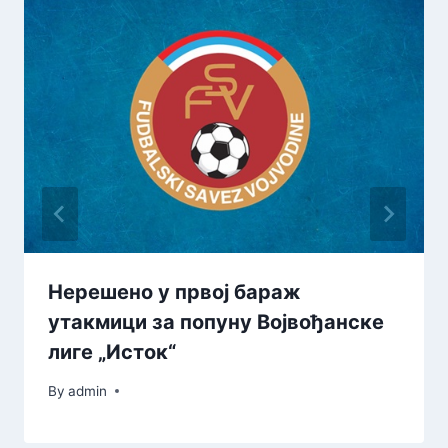
Нерешено у првој бараж
утакмици за попуну Војвођанске
лиге „Исток“
By
admin