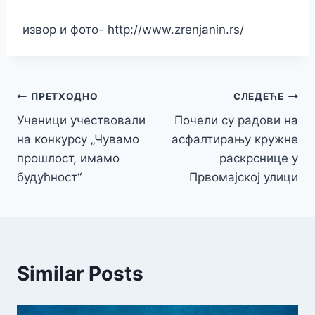
извор и фото- http://www.zrenjanin.rs/
Кретање
ПРЕТХОДНО
СЛЕДЕЋЕ
Ученици учествовали
Почели су радови на
чланка
на конкурсу „Чувамо
асфалтирању кружне
прошлост, имамо
раскрснице у
будућност“
Првомајској улици
Similar Posts