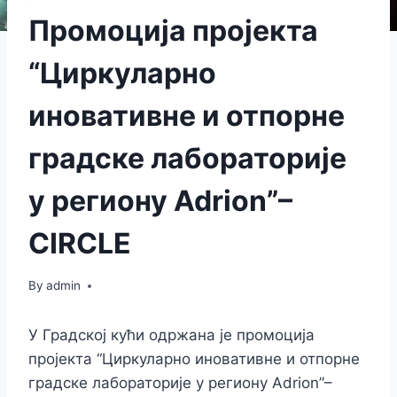
Промоција пројекта
“Циркуларно
иновативне и отпорне
градске лабораторије
у региону Adrion”–
CIRCLЕ
By
admin
У Градској кући одржана је промоција
пројекта “Циркуларно иновативне и отпорне
градске лабораторије у региону Adrion”–