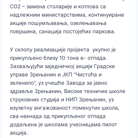
CО2 – замена столарије и котлова са
надлежним министарствима, континуиране
акције пошумљавања, озелењавања
површина, санација постојећих паркова.
У склопу реализације пројекта укупно је
прикупљено близу 10 тона е- отпада.
Захваљујући заједничкој акцији Градске
управе Зрењанин и ЈКП “Чистоћа и
зеленило”, уз учешће Завода за јавно
здравље Зрењанин, Високе техничке школе
струковних студија и НИП Зрењанин, уз
изузетну ангажованост поменутих школа,
сва накнада од прикупљеног отпада
додељена је школама учесницама пилот
акција.